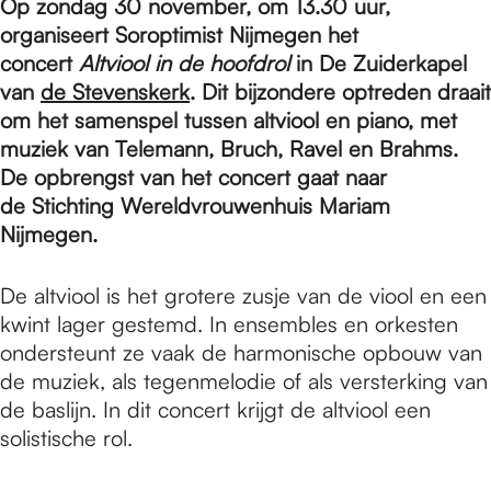
e
Op zondag 30 november, om 13.30 uur,
organiseert Soroptimist Nijmegen het
concert
Altviool in de hoofdrol
in De Zuiderkapel
p
van
de Stevenskerk
. Dit bijzondere optreden draait
om het samenspel tussen altviool en piano, met
muziek van Telemann, Bruch, Ravel en Brahms.
a
De opbrengst van het concert gaat naar
de Stichting Wereldvrouwenhuis Mariam
g
Nijmegen.
De altviool is het grotere zusje van de viool en een
e
kwint lager gestemd. In ensembles en orkesten
ondersteunt ze vaak de harmonische opbouw van
de muziek, als tegenmelodie of als versterking van
de baslijn. In dit concert krijgt de altviool een
solistische rol.