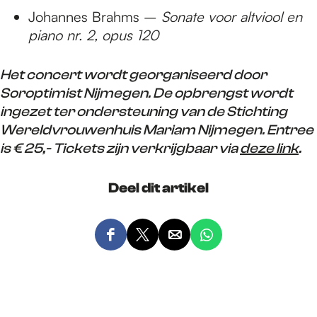
Johannes Brahms –
Sonate voor altviool en
piano nr. 2, opus 120
Het concert wordt georganiseerd door
Soroptimist Nijmegen. De opbrengst wordt
ingezet ter ondersteuning van de Stichting
Wereldvrouwenhuis Mariam Nijmegen. Entree
is € 25,- Tickets zijn verkrijgbaar via
deze link
.
Deel dit artikel
D
D
D
D
e
e
e
e
e
e
e
e
l
l
l
l
d
d
d
d