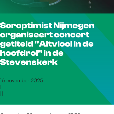
r
Soroptimist Nijmegen
d
organiseert concert
e
getiteld "Altviool in de
hoofdrol" in de
h
Stevenskerk
o
16 november 2025
|
|
|
m