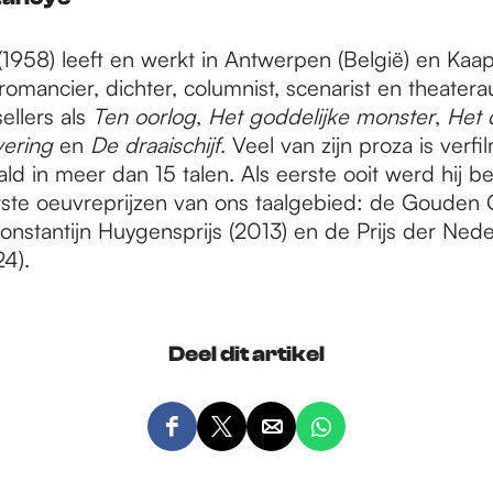
1958) leeft en werkt in Antwerpen (België) en Kaap
s romancier, dichter, columnist, scenarist en theaterau
ellers als
Ten oorlog
,
Het goddelijke monster
,
Het 
vering
en
De draaischijf
. Veel van zijn proza is verfi
ald in meer dan 15 talen. Als eerste ooit werd hij 
tste oeuvreprijzen van ons taalgebied: de Gouden
onstantijn Huygensprijs (2013) en de Prijs der Ned
4).
Deel dit artikel
D
D
D
D
e
e
e
e