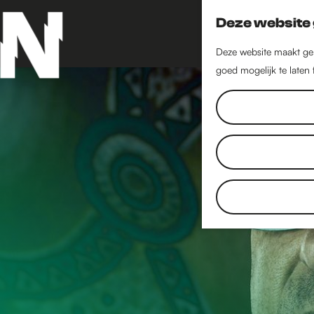
Deze website 
Deze website maakt geb
goed mogelijk te laten
G
a
n
a
a