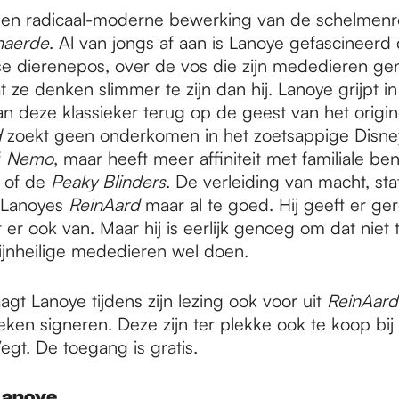
een radicaal-moderne bewerking van de schelme
naerde
. Al van jongs af aan is Lanoye gefascineerd 
 dierenepos, over de vos die zijn mededieren ge
t ze denken slimmer te zijn dan hij. Lanoye grijpt in 
n deze klassieker terug op de geest van het origin
d
zoekt geen onderkomen in het zoetsappige Disne
f
Nemo
, maar heeft meer affiniteit met familiale be
of de
Peaky Blinders
. De verleiding van macht, sta
 Lanoyes
ReinAard
maar al te goed. Hij geeft er ge
 er ook van. Maar hij is eerlijk genoeg om dat niet
hijnheilige mededieren wel doen.
aagt Lanoye tijdens zijn lezing ook voor uit
ReinAard
boeken signeren. Deze zijn ter plekke ook te koop bi
egt. De toegang is gratis.
Lanoye