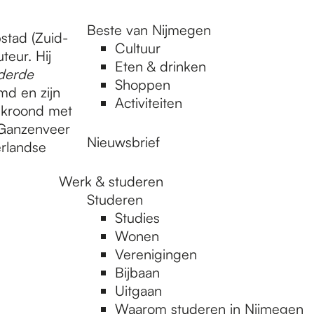
Beste van Nijmegen
stad (Zuid-
Cultuur
teur. Hij
Eten & drinken
derde
Shoppen
lmd en zijn
Activiteiten
bekroond met
 Ganzenveer
Nieuwsbrief
erlandse
Werk & studeren
Studeren
Studies
Wonen
Verenigingen
Bijbaan
Uitgaan
Waarom studeren in Nijmegen