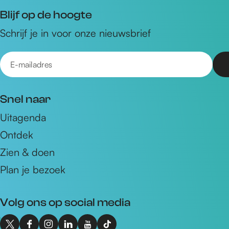
Blijf op de hoogte
Schrijf je in voor onze nieuwsbrief
E
-
m
Snel naar
a
Uitagenda
i
Ontdek
l
a
Zien & doen
d
Plan je bezoek
r
e
Volg ons op social media
s