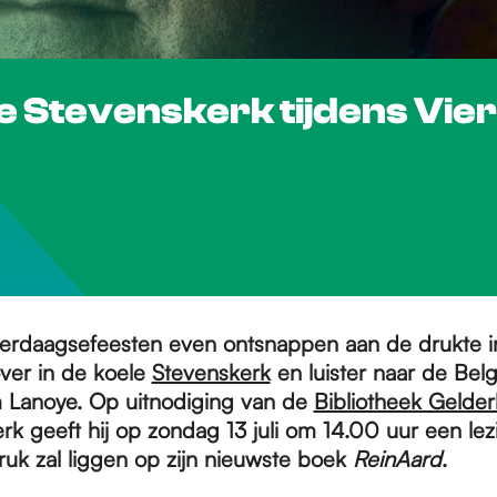
de Stevenskerk tijdens Vi
ierdaagsefeesten even ontsnappen aan de drukte i
ver in de koele
Stevenskerk
en luister naar de Bel
m Lanoye. Op uitnodiging van de
Bibliotheek Gelder
k geeft hij op zondag 13 juli om 14.00 uur een lez
ruk zal liggen op zijn nieuwste boek
ReinAard
.