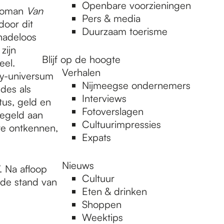
Openbare voorzieningen
nroman
Van
Pers & media
door dit
Duurzaam toerisme
nadeloos
zijn
Blijf op de hoogte
eel.
Verhalen
y-universum
Nijmeegse ondernemers
ndes als
Interviews
tus, geld en
Fotoverslagen
regeld aan
Cultuurimpressies
 te ontkennen,
Expats
Nieuws
. Na afloop
Cultuur
j de stand van
Eten & drinken
Shoppen
Weektips