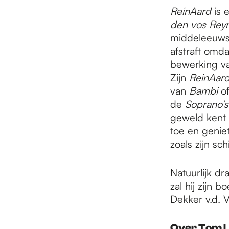
e
ReinAard
is 
den vos Rey
p
middeleeuwse
afstraft omda
bewerking va
a
Zijn
ReinAar
van
Bambi
o
de
Soprano’s
g
geweld kent
toe en geniet
e
zoals zijn sc
Natuurlijk dr
zal hij zijn 
Dekker v.d. V
Over Tom 