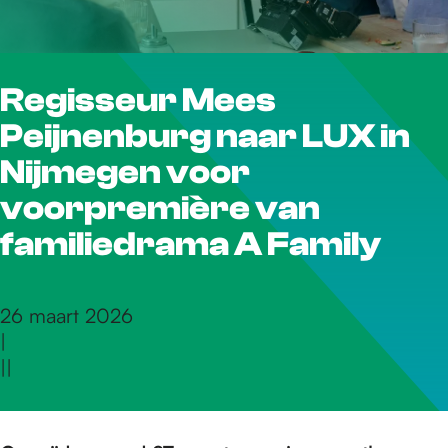
r
Regisseur Mees
d
Peijnenburg naar LUX in
e
Nijmegen voor
voorpremière van
h
familiedrama A Family
o
26 maart 2026
|
|
|
m