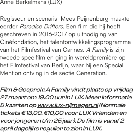
Anne Berkelmans (LUX)
Regisseur en scenarist Mees Peijnenburg maakte
eerder
Paradise Drifters
. Een film die hij heeft
geschreven in 2016-2017 op uitnodiging van
Cinéfondation, het talentontwikkelingsprogramma
van het Filmfestival van Cannes.
A Family
is zijn
tweede speelfilm en ging in wereldpremière op
het Filmfestival van Berlijn, waar hij een Special
Mention ontving in de sectie Generation.
Film & Gesprek: A Family vindt plaats op vrijdag
27 maart om 19.00 uur in LUX. Meer informatie
& kaarten op
www.lux-nijmegen.nl
(Normale
tickets € 13,00. €10,00 voor LUX Vrienden en
voor jongeren t/m 25 jaar). De film is vanaf 2
april dagelijks regulier te zien in LUX.