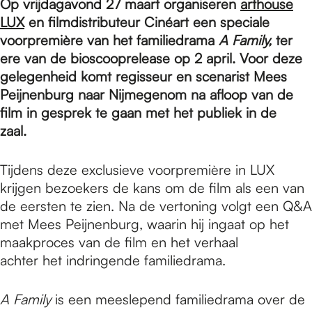
e
Op vrijdagavond 27 maart organiseren
arthouse
LUX
en filmdistributeur Cinéart een speciale
voorpremière van het familiedrama
A Family,
ter
p
ere van de bioscooprelease op 2 april. Voor deze
gelegenheid komt regisseur en scenarist Mees
Peijnenburg naar Nijmegenom na afloop van de
a
film in gesprek te gaan met het publiek in de
zaal.
g
Tijdens deze exclusieve voorpremière in LUX
krijgen bezoekers de kans om de film als een van
e
de eersten te zien. Na de vertoning volgt een Q&A
met Mees Peijnenburg, waarin hij ingaat op het
maakproces van de film en het verhaal
achter het indringende familiedrama.
A Family
is een meeslepend familiedrama over de