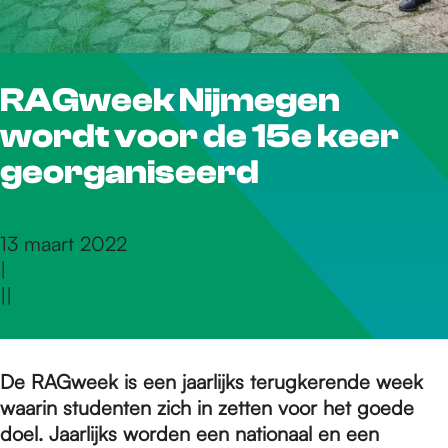
r
RAGweek Nijmegen
d
wordt voor de 15e keer
e
georganiseerd
h
13 maart 2022
|
|
|
o
m
De RAGweek is een jaarlijks terugkerende week
waarin studenten zich in zetten voor het goede
doel. Jaarlijks worden een nationaal en een