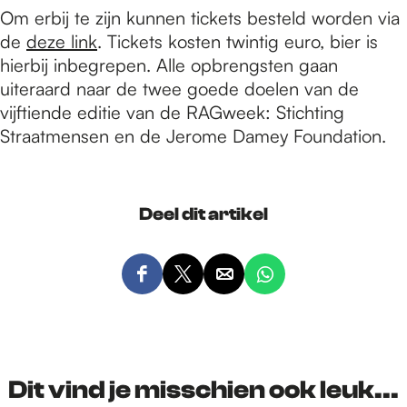
Om erbij te zijn kunnen tickets besteld worden via
de
deze link
. Tickets kosten twintig euro, bier is
hierbij inbegrepen. Alle opbrengsten gaan
uiteraard naar de twee goede doelen van de
vijftiende editie van de RAGweek: Stichting
Straatmensen en de Jerome Damey Foundation.
Deel dit artikel
D
D
D
D
e
e
e
e
e
e
e
e
l
l
l
l
d
d
d
d
Dit vind je misschien ook leuk...
e
e
e
e