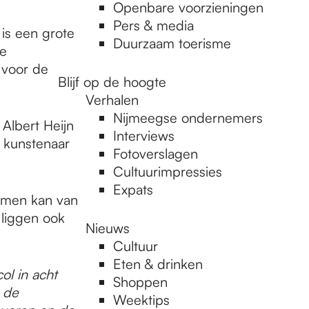
Openbare voorzieningen
Pers & media
is een grote
Duurzaam toerisme
we
 voor de
Blijf op de hoogte
Verhalen
Nijmeegse ondernemers
 Albert Heijn
Interviews
 kunstenaar
Fotoverslagen
Cultuurimpressies
Expats
n men kan van
 liggen ook
Nieuws
Cultuur
Eten & drinken
ol in acht
Shoppen
 de
Weektips