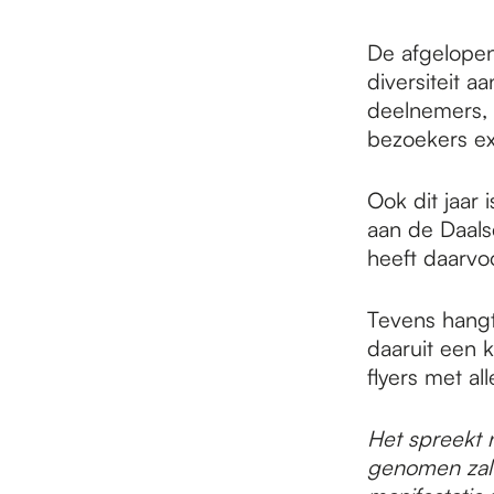
e
De afgelopen
p
diversiteit a
deelnemers, t
bezoekers ext
a
Ook dit jaar 
aan de Daals
g
heeft daarvo
e
Tevens hangt
daaruit een k
flyers met all
Het spreekt n
genomen zal 