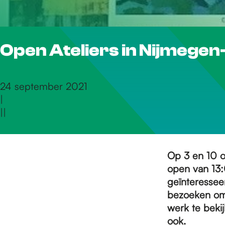
r
Open Ateliers in Nijmegen
d
e
24 september 2021
|
|
|
h
o
Op 3 en 10 o
open van 13:
geïnteresseer
m
bezoeken om 
werk te bekij
ook.