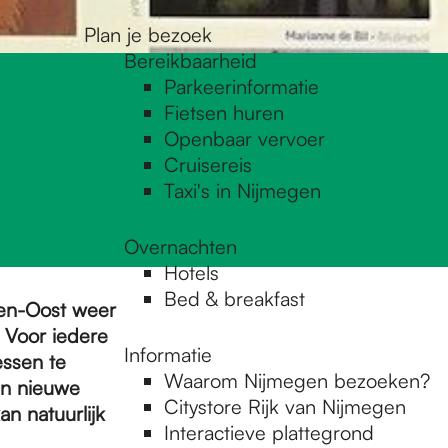
Plan je bezoek
Bereikbaarheid
Parkeerinformatie
Fietsen huren
Openbaar vervoer
Cruisereis
Taxi's in Nijmegen
Overnachten
Hotels
Bed & breakfast
gen-Oost weer
 Voor iedere
Informatie
essen te
Waarom Nijmegen bezoeken?
un nieuwe
Citystore Rijk van Nijmegen
n natuurlijk
Interactieve plattegrond