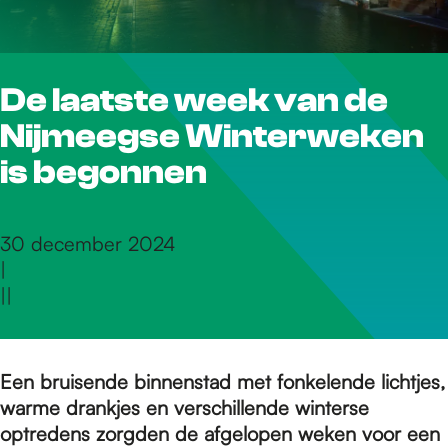
r
De laatste week van de
d
Nijmeegse Winterweken
e
is begonnen
h
30 december 2024
|
|
|
o
m
Een bruisende binnenstad met fonkelende lichtjes,
warme drankjes en verschillende winterse
optredens zorgden de afgelopen weken voor een