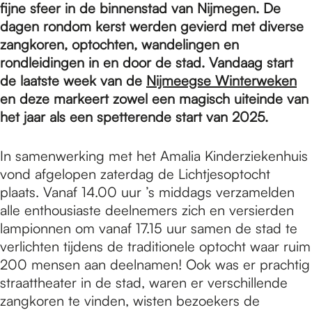
e
fijne sfeer in de binnenstad van Nijmegen. De
dagen rondom kerst werden gevierd met diverse
zangkoren, optochten, wandelingen en
p
rondleidingen in en door de stad. Vandaag start
de laatste week van de
Nijmeegse Winterweken
a
en deze markeert zowel een magisch uiteinde van
het jaar als een spetterende start van 2025.
g
In samenwerking met het Amalia Kinderziekenhuis
vond afgelopen zaterdag de Lichtjesoptocht
plaats. Vanaf 14.00 uur ’s middags verzamelden
e
alle enthousiaste deelnemers zich en versierden
lampionnen om vanaf 17.15 uur samen de stad te
verlichten tijdens de traditionele optocht waar ruim
200 mensen aan deelnamen! Ook was er prachtig
straattheater in de stad, waren er verschillende
zangkoren te vinden, wisten bezoekers de