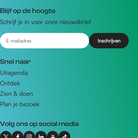
Blijf op de hoogte
Schrijf je in voor onze nieuwsbrief
E
-
m
Snel naar
a
Uitagenda
i
Ontdek
l
a
Zien & doen
d
Plan je bezoek
r
e
Volg ons op social media
s