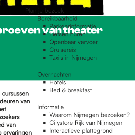
Plan je bezoek
Bereikbaarheid
Parkeerinformatie
proeven van theater
Fietsen huren
Openbaar vervoer
Cruisereis
Taxi's in Nijmegen
Overnachten
Hotels
Bed & breakfast
e cursussen
e deuren van
Informatie
het
Waarom Nijmegen bezoeken?
ezoekers
Citystore Rijk van Nijmegen
ed van
Interactieve plattegrond
e ervaringen