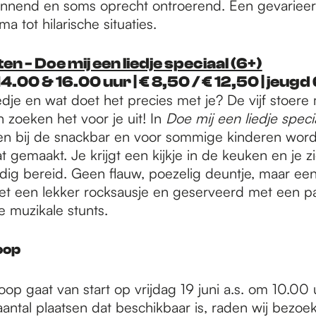
annend en soms oprecht ontroerend. Een gevariee
a tot hilarische situaties.
n - Doe mij een liedje speciaal (6+)
| 14.00 & 16.00 uur | € 8,50 / € 12,50 | jeugd
iedje en wat doet het precies met je? De vijf stoer
 zoeken het voor je uit! In
Doe mij een liedje speci
llen bij de snackbar en voor sommige kinderen wordt
t gemaakt. Je krijgt een kijkje in de keuken en je z
ndig bereid. Geen flauw, poezelig deuntje, maar ee
t een lekker rocksausje en geserveerd met een p
e muzikale stunts.
oop
oop gaat van start op vrijdag 19 juni a.s. om 10.0
antal plaatsen dat beschikbaar is, raden wij bezoek