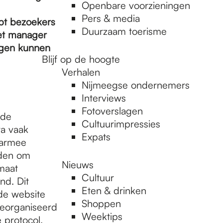
Openbare voorzieningen
Pers & media
pt bezoekers
Duurzaam toerisme
et manager
agen kunnen
Blijf op de hoogte
Verhalen
Nijmeegse ondernemers
Interviews
Fotoverslagen
 de
Cultuurimpressies
ra vaak
Expats
aarmee
nden om
Nieuws
maat
Cultuur
nd. Dit
Eten & drinken
de website
Shoppen
georganiseerd
Weektips
 protocol.