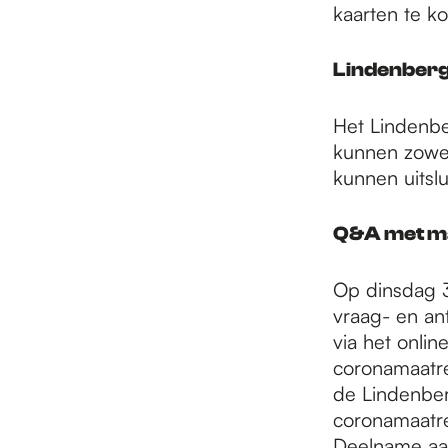
kaarten te k
Lindenberg
Het Lindenbe
kunnen zowel
kunnen uitsl
Q&A met ma
Op dinsdag 3
vraag- en a
via het onli
coronamaatre
de Lindenber
coronamaatre
Deelname aan