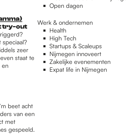
Open dagen
gramma)
Werk & ondernemen
et try-out
Health
riggerd?
High Tech
t speciaal?
Startups & Scaleups
middels zeer
Nijmegen innoveert
leven staat te
Zakelijke evenementen
t en
Expat life in Nijmegen
 ‘m beet acht
kaders van een
ct met
nes gespeeld.