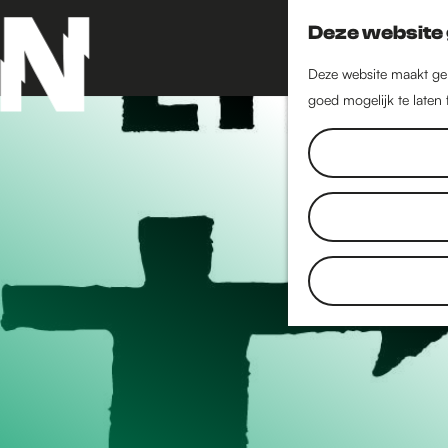
Deze website 
Deze website maakt geb
goed mogelijk te laten
G
a
n
a
a