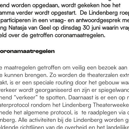
kend worden opgedaan, wordt gekeken hoe het
ramma verder wordt opgestart. De Lindenberg roe
 participeren in een vraag- en antwoordgesprek m
g Natasja van Geel op dinsdag 30 juni waarin vr
ld over de getroffen coronamaatregelen.
coronamaatregelen
rse maatregelen getroffen om veilig een bezoek aan
e kunnen brengen. Zo worden de theaterzalen ext
t, is er een speciale routing door het gebouw w
verkeer wordt georganiseerd en zijn er spiegelwa
nd “verkeer” te spotten. Daarnaast is er een op 
terprotocol rondom het Lindenberg Theaterweeke
smede het algemene protocol, is te raadplegen via 
nberg. Alle activiteiten bij de Lindenberg worden 
dende richtlijnen van de overheid en het landelijke