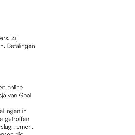
rs. Zij
n. Betalingen
en online
ja van Geel
llingen in
e getroffen
eslag nemen.
ensen die