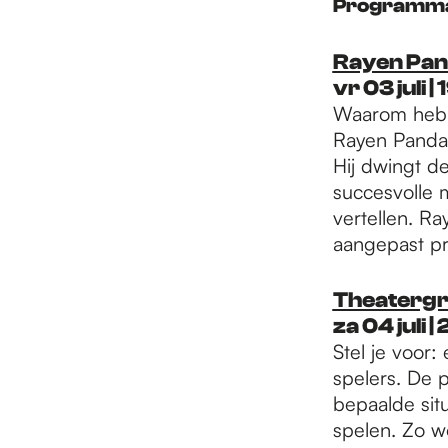
Programma
Rayen Pan
vr 03 juli 
Waarom hebb
Rayen Panday 
Hij dwingt de 
succesvolle m
vertellen. Ra
aangepast p
Theatergro
za 04 juli 
Stel je voor:
spelers. De p
bepaalde sit
spelen. Zo w