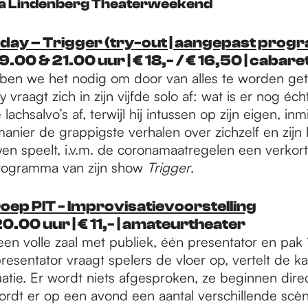
 Lindenberg Theaterweekend
day – Trigger (try-out | aangepast pro
| 19.00 & 21.00 uur | € 18,- / € 16,50 | cabar
en we het nodig om door van alles te worden get
vraagt zich in zijn vijfde solo af: wat is er nog éch
lachsalvo’s af, terwijl hij intussen op zijn eigen, in
anier de grappigste verhalen over zichzelf en zijn 
yen speelt, i.v.m. de coronamaatregelen een verkor
rogramma van zijn show
Trigger
.
ep PIT - Improvisatievoorstelling
| 20.00 uur | € 11,- | amateurtheater
 een volle zaal met publiek, één presentator en pak
resentator vraagt spelers de vloer op, vertelt de 
uatie. Er wordt niets afgesproken, ze beginnen dire
ordt er op een avond een aantal verschillende scè