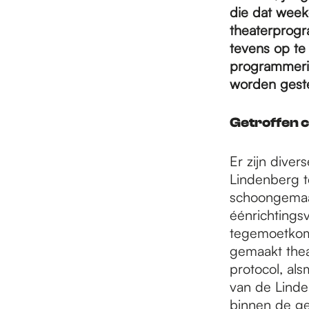
e
die dat wee
theaterprog
p
tevens op te
programmerin
worden geste
a
Getroffen 
g
Er zijn dive
Lindenberg t
e
schoongemaak
éénrichtings
tegemoetkome
gemaakt thea
protocol, al
van de Linde
binnen de gel