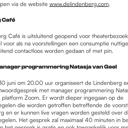
open via de website
www.delindenberg.com
.
 Café
rg Café is uitsluitend geopend voor theaterbezoeke
 voor als na voorstellingen een consumptie nuttige
uitend contactloos worden gedaan of met pin.
nager programmering Natasja van Geel
0 juni om 20.00 uur organiseert de Lindenberg e
ntwoordgesprek met manager programmering Natas
ne platform Zoom. Er wordt dieper ingegaan op de
gelen die worden getroffen betreffende de voorste
g en er kunnen live vragen worden gesteld over d
gelen. Het gesprek zal maximaal 40 minuten in b
 het gesprek is gratis en ook toegankelijk voor m