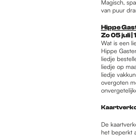
Magisch, sp
van puur dram
Hippe Gaste
Zo 05 juli 
Wat is een l
Hippe Gasten
liedje beste
liedje op maa
liedje vakku
overgoten me
onvergetelijk
Kaartverk
De kaartverk
het beperkt a