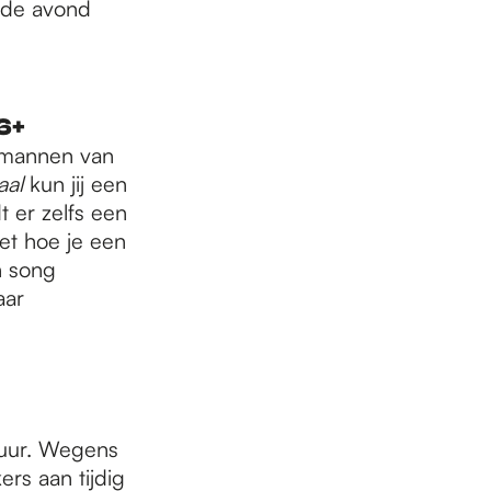
rde avond
 6+
e mannen van
aal
kun jij een
 er zelfs een
iet hoe je een
n song
aar
0 uur. Wegens
ers aan tijdig