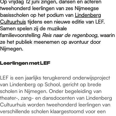
e
Op vrijdag 12 juni zingen, dansen en acteren
tweehonderd leerlingen van zes Nijmeegse
basisscholen op het podium van
Lindenberg
p
Cultuurhuis
tijdens een nieuwe editie van LEF.
Samen spelen zij de muzikale
familievoorstelling
Reis naar de regenboog,
waarin
a
ze het publiek meenemen op avontuur door
Nijmegen.
g
Leerlingen met LEF
e
LEF is een jaarlijks terugkerend onderwijsproject
van Lindenberg op School, gericht op brede
scholen in Nijmegen. Onder begeleiding van
theater-, zang- en dansdocenten van Lindenberg
Cultuurhuis worden tweehonderd leerlingen van
verschillende scholen klaargestoomd voor een