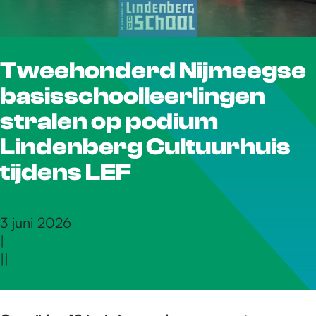
r
Tweehonderd Nijmeegse
d
basisschoolleerlingen
e
stralen op podium
Lindenberg Cultuurhuis
h
tijdens LEF
o
3 juni 2026
|
|
|
m