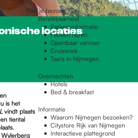
Plan je bezoek
Bereikbaarheid
Parkeerinformatie
onische locaties
Fietsen huren
Openbaar vervoer
Cruisereis
Taxi's in Nijmegen
Overnachten
Hotels
Bed & breakfast
een
 is het
Informatie
LL
vindt plaats
Waarom Nijmegen bezoeken?
n tiental
Citystore Rijk van Nijmegen
laats.
Interactieve plattegrond
e Wylerberg