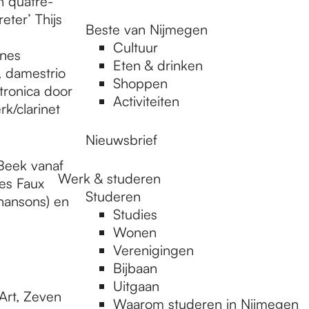
n quatre-
ter’ Thijs
Beste van Nijmegen
Cultuur
nnes
Eten & drinken
, damestrio
Shoppen
ctronica door
Activiteiten
k/clarinet
Nieuwsbrief
 Beek vanaf
Werk & studeren
Les Faux
Studeren
hansons) en
Studies
Wonen
Verenigingen
Bijbaan
Uitgaan
-Art, Zeven
Waarom studeren in Nijmegen