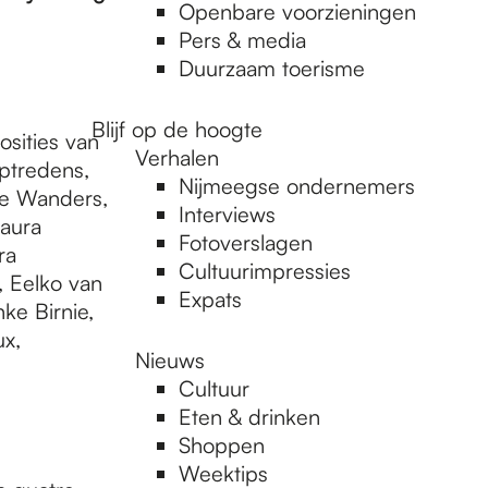
Openbare voorzieningen
Pers & media
Duurzaam toerisme
Blijf op de hoogte
sities van
Verhalen
ptredens,
Nijmeegse ondernemers
tte Wanders,
Interviews
Laura
Fotoverslagen
ra
Cultuurimpressies
, Eelko van
Expats
ke Birnie,
x,
Nieuws
Cultuur
Eten & drinken
Shoppen
Weektips