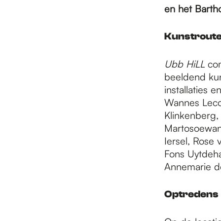
e
en het Barth
p
Kunstrout
Ubb HiLL
com
a
beeldend kun
installaties 
Wannes Lecom
g
Klinkenberg,
Martosoewand
e
Iersel, Rose 
Fons Uytdeha
Annemarie de
Optredens