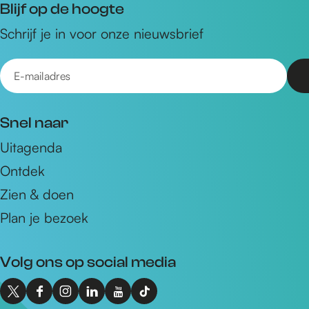
Blijf op de hoogte
Schrijf je in voor onze nieuwsbrief
E
-
m
Snel naar
a
Uitagenda
i
Ontdek
l
a
Zien & doen
d
Plan je bezoek
r
e
Volg ons op social media
s
X
F
I
L
Y
T