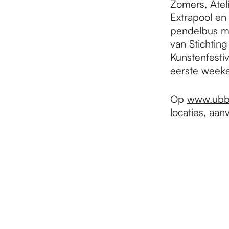
Zomers, Atel
Extrapool en
pendelbus m
van Stichting
Kunstenfestiv
eerste week
Op
www.ubbhi
locaties, aa