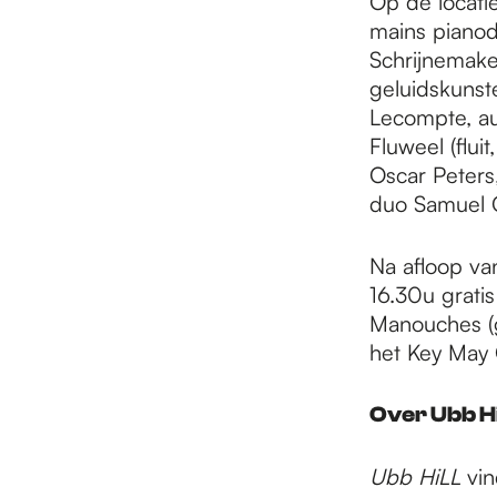
Op de locatie
mains pianod
Schrijnemake
geluidskunst
Lecompte, au
Fluweel (fluit
Oscar Peters
duo Samuel 
Na afloop van
16.30u gratis
Manouches (g
het Key May C
Over Ubb H
Ubb HiLL
vin