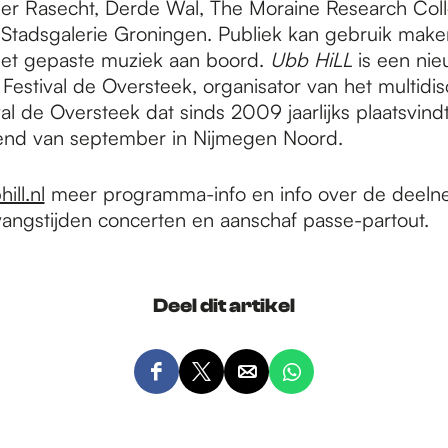
ier Rasecht, Derde Wal, The Moraine Research Colle
 Stadsgalerie Groningen. Publiek kan gebruik mak
et gepaste muziek aan boord.
Ubb HiLL
is een nieu
 Festival de Oversteek, organisator van het multidisc
al de Oversteek dat sinds 2009 jaarlijks plaatsvindt
end van september in Nijmegen Noord.
ll.nl
meer programma-info en info over de deel
nvangstijden concerten en aanschaf passe-partout.
Deel dit artikel
D
D
D
D
e
e
e
e
e
e
e
e