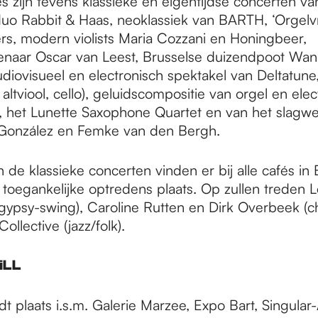
s zijn tevens klassieke en eigentijdse concerten va
uo Rabbit & Haas, neoklassiek van BARTH, ‘Orgelvre
rs, modern violists Maria Cozzani en Honingbeer,
enaar Oscar van Leest, Brusselse duizendpoot Wa
diovisueel en electronisch spektakel van Deltatune
, altviool, cello), geluidscompositie van orgel en ele
, het Lunette Saxophone Quartet en van het slagwer
González en Femke van den Bergh.
 de klassieke concerten vinden er bij alle cafés in
 toegankelijke optredens plaats. Op zullen treden 
ypsy-swing), Caroline Rutten en Dirk Overbeek (c
ollective (jazz/folk).
iLL
dt plaats i.s.m. Galerie Marzee, Expo Bart, Singular