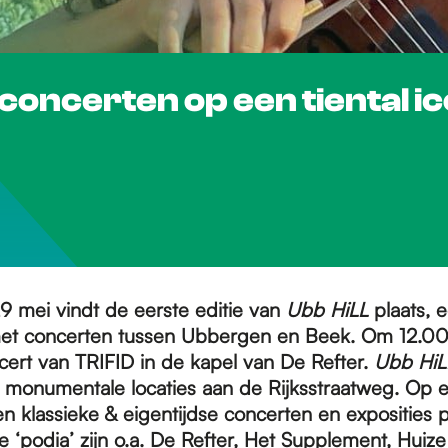
oncerten op een tiental ic
 mei vindt de eerste editie van
Ubb HiLL
plaats, 
et concerten tussen Ubbergen en Beek. Om 12.00u
ert van TRIFID in de kapel van De Refter.
Ubb Hi
, monumentale locaties aan de Rijksstraatweg. Op ee
en klassieke & eigentijdse concerten en exposities p
‘podia’ zijn o.a. De Refter, Het Supplement, Huiz