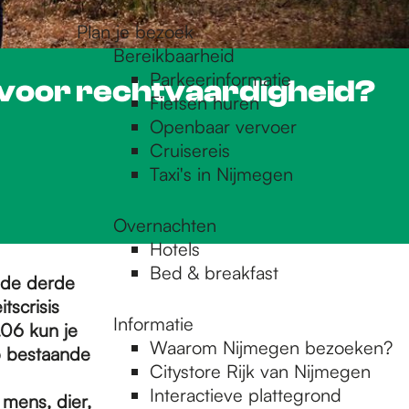
Plan je bezoek
Bereikbaarheid
Parkeerinformatie
ijd voor rechtvaardigheid?
Fietsen huren
Openbaar vervoer
Cruisereis
Taxi's in Nijmegen
Overnachten
Hotels
Bed & breakfast
de derde
tscrisis
Informatie
.06 kun je
Waarom Nijmegen bezoeken?
p bestaande
Citystore Rijk van Nijmegen
Interactieve plattegrond
mens, dier,