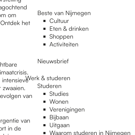
dagochtend
Beste van Nijmegen
kom om
Cultuur
. Ontdek het
Eten & drinken
Shoppen
Activiteiten
Nieuwsbrief
chtbare
maatcrisis.
Werk & studeren
 intensieve
Studeren
r zwaaien.
Studies
gevolgen van
Wonen
Verenigingen
Bijbaan
rgentie van
Uitgaan
rt in de
Waarom studeren in Nijmegen