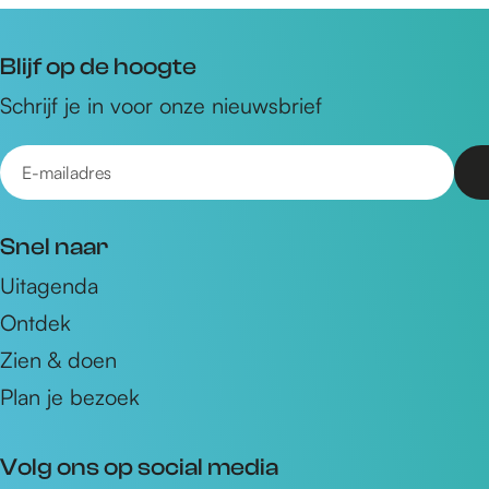
Blijf op de hoogte
Schrijf je in voor onze nieuwsbrief
E
-
m
Snel naar
a
Uitagenda
i
Ontdek
l
a
Zien & doen
d
Plan je bezoek
r
e
Volg ons op social media
s