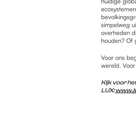
huidige glob
ecosystemen 
bevolkingsgr
simpelweg ui
overheden di
houden? Of g
Voor ons begi
wereld. Voor
Kijk voor h
LUX:
www.lu