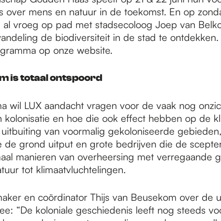
 over mens en natuur in de toekomst. En op zon
je al vroeg op pad met stadsecoloog Joep van Bel
andeling de biodiversiteit in de stad te ontdekken
ogramma op onze website.
 is totaal ontspoord
a wil LUX aandacht vragen voor de vaak nog onzi
kolonisatie en hoe die ook effect hebben op de kli
uitbuiting van voormalig gekoloniseerde gebieden,
 de grond uitput en grote bedrijven die de scepte
emaal manieren van overheersing met verregaande 
uur tot klimaatvluchtelingen.
er en coördinator Thijs van Beusekom over de u
e: “De koloniale geschiedenis leeft nog steeds voo