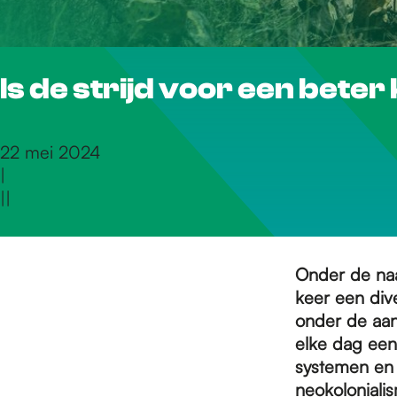
r
Is de strijd voor een beter
d
e
22 mei 2024
|
|
|
h
o
Onder de na
keer een div
onder de aan
m
elke dag een
systemen en p
neokoloniali