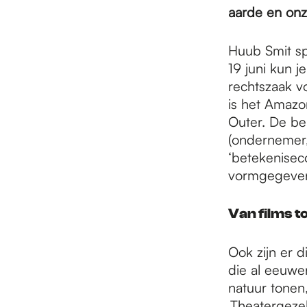
e
aarde en onz
p
Huub Smit sp
19 juni kun j
rechtszaak v
a
is het Amazo
Outer. De be
(ondernemer,
g
‘betekenisec
vormgegeven
e
Van films t
Ook zijn er d
die al eeuwe
natuur tonen,
.Theatergeze