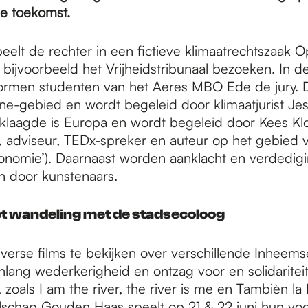
e toekomst.
eelt de rechter in een fictieve klimaatrechtszaak
e bijvoorbeeld het Vrijheidstribunaal bezoeken. In de
ormen studenten van het Aeres MBO Ede de jury. 
ne-gebied en wordt begeleid door klimaatjurist Je
klaagde is Europa en wordt begeleid door Kees K
 adviseur, TEDx-spreker en auteur op het gebied 
onomie’). Daarnaast worden aanklacht en verdedig
 door kunstenaars.
ot wandeling met de stadsecoloog
iverse films te bekijken over verschillende Inheems
nlang wederkerigheid en ontzag voor en solidaritei
 zoals I am the river, the river is me en Tambièn la 
lschap Gouden Haas speelt op 21 & 22 juni hun voor