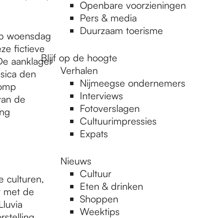
Openbare voorzieningen
Pers & media
Duurzaam toerisme
 Op woensdag
ze fictieve
Blijf op de hoogte
De aanklager
Verhalen
ssica den
Nijmeegse ondernemers
lomp
Interviews
van de
Fotoverslagen
ing
Cultuurimpressies
Expats
Nieuws
Cultuur
e culturen,
Eten & drinken
t met de
Shoppen
Lluvia
Weektips
stelling