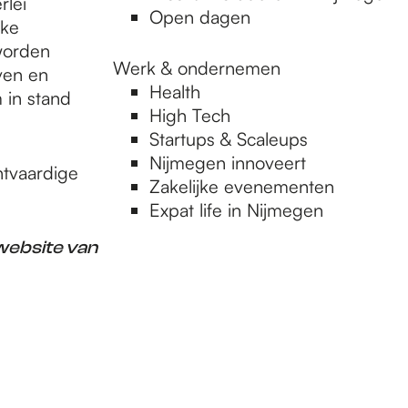
rlei
Open dagen
jke
worden
Werk & ondernemen
ven en
Health
 in stand
High Tech
Startups & Scaleups
Nijmegen innoveert
htvaardige
Zakelijke evenementen
Expat life in Nijmegen
website van