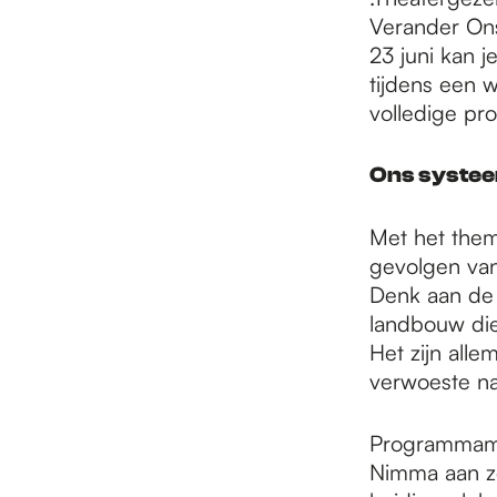
Verander Ons
23 juni kan 
tijdens een w
volledige pr
Ons systeem
Met het them
gevolgen van 
Denk aan de 
landbouw die
Het zijn all
verwoeste nat
Programmamak
Nimma aan ze