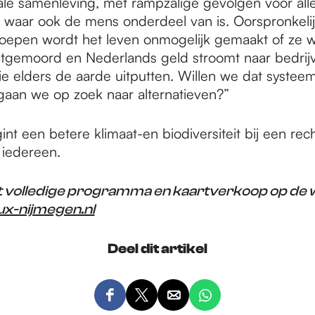
ale samenleving, met rampzalige gevolgen voor alle
waar ook de mens onderdeel van is. Oorspronkeli
oepen wordt het leven onmogelijk gemaakt of ze 
tgemoord en Nederlands geld stroomt naar bedrij
e elders de aarde uitputten. Willen we dat systeem
aan we op zoek naar alternatieven?”
nt een betere klimaat-en biodiversiteit bij een rec
 iedereen.
et volledige programma en kaartverkoop op de 
x-nijmegen.nl
Deel dit artikel
D
D
D
D