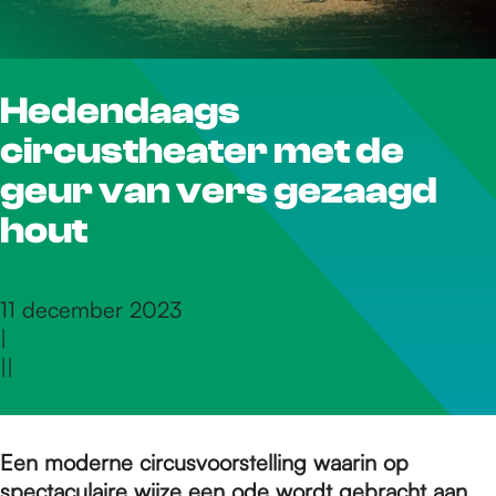
r
Hedendaags
d
circustheater met de
e
geur van vers gezaagd
hout
h
11 december 2023
|
o
|
|
m
Een moderne circusvoorstelling waarin op
spectaculaire wijze een ode wordt gebracht aan