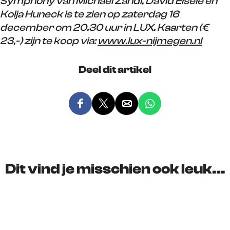
Symphony van Michael Zandl, David Eisele en
Kolja Huneck is te zien op zaterdag 16
december om 20.30 uur in LUX. Kaarten (€
23,-) zijn te koop via:
www.lux-nijmegen.nl
Deel dit artikel
D
D
D
D
e
e
e
e
e
e
e
e
l
l
l
l
d
d
d
d
Dit vind je misschien ook leuk…
e
e
e
e
z
z
z
z
e
e
e
e
p
p
p
p
a
a
a
a