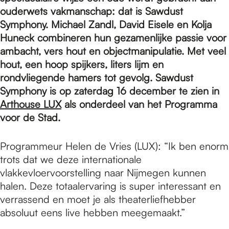
e
ouderwets vakmanschap: dat is Sawdust
Symphony. Michael Zandl, David Eisele en Kolja
p
Huneck combineren hun gezamenlijke passie voor
ambacht, vers hout en objectmanipulatie. Met veel
hout, een hoop spijkers, liters lijm en
a
rondvliegende hamers tot gevolg. Sawdust
Symphony is op zaterdag 16 december te zien in
Arthouse LUX
als onderdeel van het Programma
g
voor de Stad.
e
Programmeur Helen de Vries (LUX): “Ik ben enorm
trots dat we deze internationale
vlakkevloervoorstelling naar Nijmegen kunnen
halen. Deze totaalervaring is super interessant en
verrassend en moet je als theaterliefhebber
absoluut eens live hebben meegemaakt.”