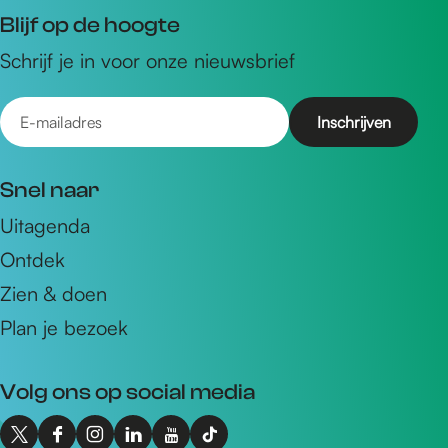
Blijf op de hoogte
Schrijf je in voor onze nieuwsbrief
E
-
m
Snel naar
a
Uitagenda
i
Ontdek
l
a
Zien & doen
d
Plan je bezoek
r
e
Volg ons op social media
s
X
F
I
L
Y
T