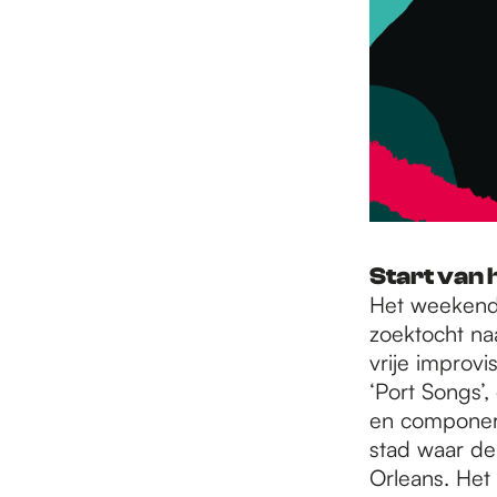
e
p
a
g
Start van h
Het weekend 
e
zoektocht naa
vrije improv
‘Port Songs’
en componer
stad waar de
Orleans. Het 