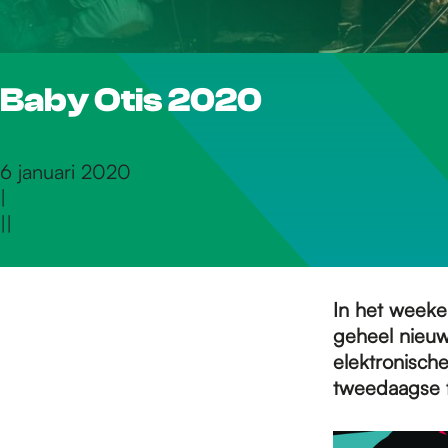
r
Baby Otis 2020
d
e
6 januari 2020
|
|
|
h
o
In het weeke
geheel nieuw
elektronische
m
tweedaagse fe