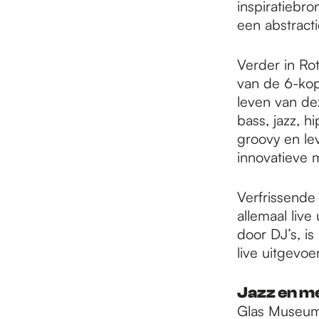
inspiratiebro
een abstract
Verder in Ro
van de 6-kop
leven van de
bass, jazz, 
groovy en le
innovatieve 
Verfrissende
allemaal liv
door DJ’s, i
live uitgevoe
Jazz en me
Glas Museum 