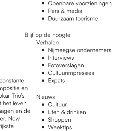
Openbare voorzieningen
Pers & media
Duurzaam toerisme
Blijf op de hoogte
Verhalen
Nijmeegse ondernemers
Interviews
Fotoverslagen
Cultuurimpressies
constante
Expats
mpositie en
kar Trio’s
Nieuws
 het leven
Cultuur
hagen en de
Eten & drinken
eer, New
Shoppen
ijkste
Weektips