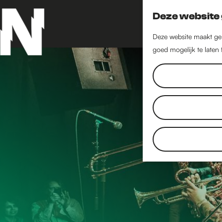
Deze website 
Deze website maakt geb
goed mogelijk te laten
G
a
n
a
a