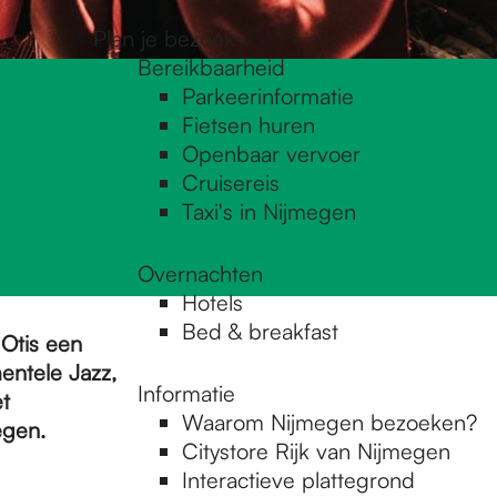
Plan je bezoek
Bereikbaarheid
Parkeerinformatie
Fietsen huren
Openbaar vervoer
Cruisereis
Taxi's in Nijmegen
Overnachten
Hotels
Bed & breakfast
 Otis een
entele Jazz,
Informatie
t
Waarom Nijmegen bezoeken?
egen.
Citystore Rijk van Nijmegen
Interactieve plattegrond