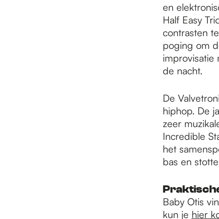
en elektroni
Half Easy Tri
contrasten te
poging om de
improvisatie
de nacht.
De Valvetron
hiphop. De j
zeer muzikal
Incredible St
het samenspe
bas en stott
Praktische
Baby Otis vin
kun je
hier k