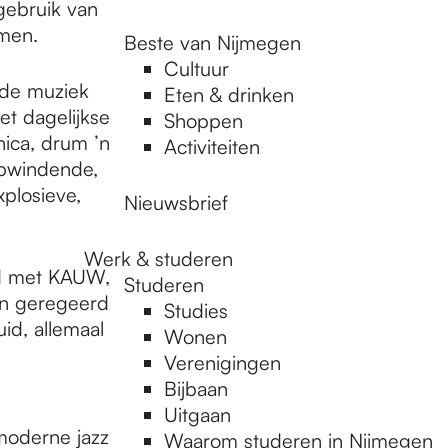
 gebruik van
men.
Beste van Nijmegen
Cultuur
 de muziek
Eten & drinken
t dagelijkse
Shoppen
nica, drum ’n
Activiteiten
opwindende,
plosieve,
Nieuwsbrief
Werk & studeren
nd met KAUW,
Studeren
en geregeerd
Studies
id, allemaal
Wonen
Verenigingen
Bijbaan
Uitgaan
moderne jazz
Waarom studeren in Nijmegen