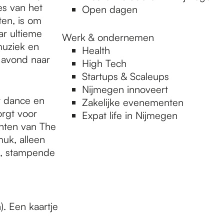
es van het
Open dagen
ten, is om
ar ultieme
Werk & ondernemen
muziek en
Health
 avond naar
High Tech
Startups & Scaleups
Nijmegen innoveert
r dance en
Zakelijke evenementen
rgt voor
Expat life in Nijmegen
anten van The
muk, alleen
l, stampende
). Een kaartje