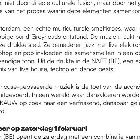
n, niet door directe culturele fusion, maar door het
ie van het proces waarin deze elementen samenko
tterdam, een echte multiculturele smeltkroes, waar
pige band Greyheads ontstond. De muziek raakt he
ze drukke stad. Ze benaderen jazz met live elektro
hiphop en pop invloeden die samensmelten in een 
vendige toon. Uit de drukte in de NAFT (BE), een ex
mix van live house, techno en dance beats.
 house-gebaseerde muziek is de toet van de avo
e uitgevoerd. In een wereld waar dansvloeren word
s KAUW op zoek naar een verfrissend, dansbaar gelu
rd.
er op zaterdag 1 februari
(BE) opent de zaterdag met een combinatie van 