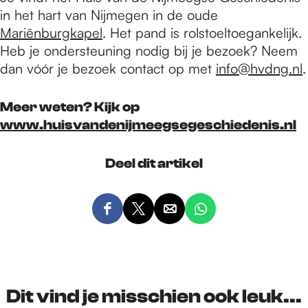
in het hart van Nijmegen in de oude
Mariënburgkapel
. Het pand is rolstoeltoegankelijk.
Heb je ondersteuning nodig bij je bezoek? Neem
dan vóór je bezoek contact op met
info@hvdng.nl
.
Meer weten? Kijk op
www.huisvandenijmeegsegeschiedenis.nl
Deel dit artikel
D
D
D
D
e
e
e
e
e
e
e
e
l
l
l
l
d
d
d
d
Dit vind je misschien ook leuk...
e
e
e
e