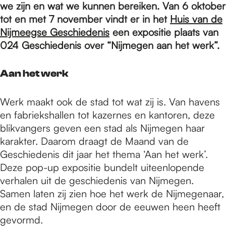
e
we zijn en wat we kunnen bereiken. Van 6 oktober
tot en met 7 november vindt er in het
Huis van de
Nijmeegse Geschiedenis
een expositie plaats van
p
024 Geschiedenis over
“Nijmegen aan het werk”.
a
Aan het werk
Werk maakt ook de stad tot wat zij is. Van havens
g
en fabriekshallen tot kazernes en kantoren, deze
blikvangers geven een stad als Nijmegen haar
e
karakter. Daarom draagt de Maand van de
Geschiedenis dit jaar het thema ‘Aan het werk’.
Deze pop-up expositie bundelt uiteenlopende
verhalen uit de geschiedenis van Nijmegen.
Samen laten zij zien hoe het werk de Nijmegenaar,
en de stad Nijmegen door de eeuwen heen heeft
gevormd.