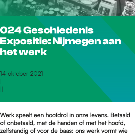
r
024 Geschiedenis
d
Expositie: Nijmegen aan
e
het werk
h
14 oktober 2021
|
|
|
o
m
Werk speelt een hoofdrol in onze levens. Betaald
of onbetaald, met de handen of met het hoofd,
zelfstandig of voor de baas: ons werk vormt wie