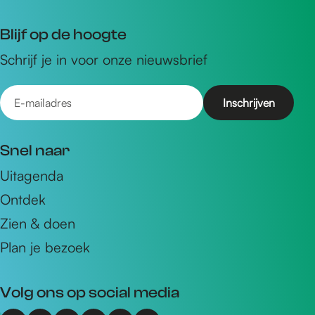
Blijf op de hoogte
Schrijf je in voor onze nieuwsbrief
E
-
m
Snel naar
a
Uitagenda
i
Ontdek
l
a
Zien & doen
d
Plan je bezoek
r
e
Volg ons op social media
s