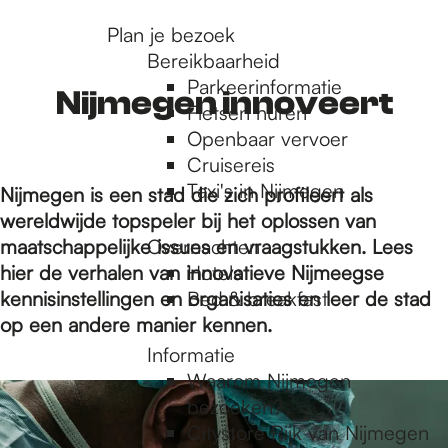
r
Plan je bezoek
Bereikbaarheid
Parkeerinformatie
d
Nijmegen innoveert
Fietsen huren
Openbaar vervoer
Cruisereis
e
Taxi's in Nijmegen
Nijmegen is een stad die zich profileert als
wereldwijde
topspeler bij het oplossen van
h
maatschappelijke issues en vraagstukken. Lees
Overnachten
hier de verhalen van innovatieve Nijmeegse
Hotels
kennisinstellingen en organisaties en leer de stad
Bed & breakfast
o
op een andere manier kennen.
Informatie
m
3
Waarom Nijmegen
1
bezoeken?
6
Citystore Rijk van Nijmegen