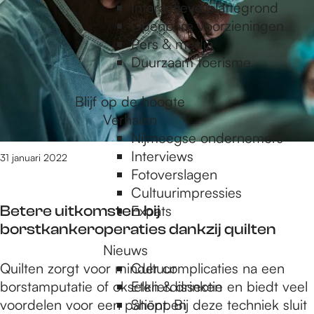
e
t
Interactieve plattegrond
/
Openbare voorzieningen
m
Pers & media
p
3
Duurzaam toerisme
2
4
a
Blijf op de hoogte
v
Verhalen
a
Nijmeegse ondernemers
g
n
Interviews
31 januari 2022
3
Fotoverslagen
6
Cultuurimpressies
e
8
Betere uitkomsten bij
Expats
r
borstkankeroperaties dankzij quilten
e
Nieuws
s
B
Quilten zorgt voor minder complicaties na een
Cultuur
u
e
borstamputatie of okselklierdissectie en biedt veel
Eten & drinken
l
t
voordelen voor een patiënt. Bij deze techniek sluit
Shoppen