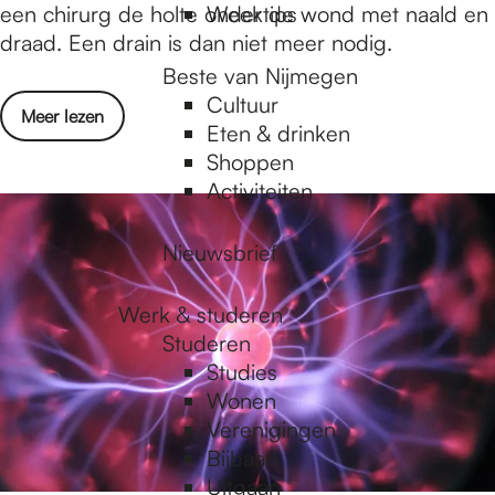
t
e
een chirurg de holte onder de wond met naald en
Weektips
a
r
draad. Een drain is dan niet meer nodig.
t
e
Beste van Nijmegen
e
u
Cultuur
n
o
Meer lezen
i
Eten & drinken
v
t
Shoppen
e
k
Activiteiten
r
o
B
m
Nieuwsbrief
e
s
t
t
Werk & studeren
e
e
Studeren
r
n
Studies
e
b
Wonen
u
i
Verenigingen
i
j
Bijbaan
t
b
Uitgaan
k