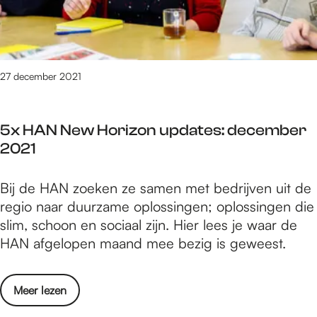
t
z
e
a
o
m
i
v
n
e
e
e
e
R
h
t
k
r
a
e
j
t
h
27 december 2021
d
t
e
e
a
b
e
g
n
l
o
c
a
5x HAN New Horizon updates: december
e
u
h
a
2021
n
d
t
t
v
R
m
5
Bij de HAN zoeken ze samen met bedrijven uit de
a
e
e
x
regio naar duurzame oplossingen; oplossingen die
n
c
t
H
slim, schoon en sociaal zijn. Hier lees je waar de
R
h
j
A
HAN afgelopen maand mee bezig is geweest.
a
a
e
N
d
r
g
N
b
g
a
o
Meer lezen
e
o
e
a
v
w
u