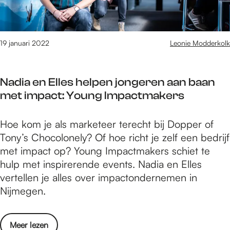
b
j
i
c
e
m
o
o
t
e
T
l
e
g
19 januari 2022
Leonie Modderkolk
e
l
r
e
c
e
t
n
h
g
p
Nadia en Elles helpen jongeren aan baan
e
C
a
r
met impact: Young Impactmakers
n
a
v
o
N
m
e
s
N
Hoe kom je als marketeer terecht bij Dopper of
o
p
r
t
a
Tony’s Chocolonely? Of hoe richt je zelf een bedrijf
v
u
b
a
d
met impact op? Young Impactmakers schiet te
i
s
e
a
i
hulp met inspirerende events. Nadia en Elles
o
v
t
t
a
vertellen je alles over impactondernemen in
T
a
e
d
e
Nijmegen.
e
n
r
i
n
c
d
t
a
E
h
e
p
o
Meer lezen
g