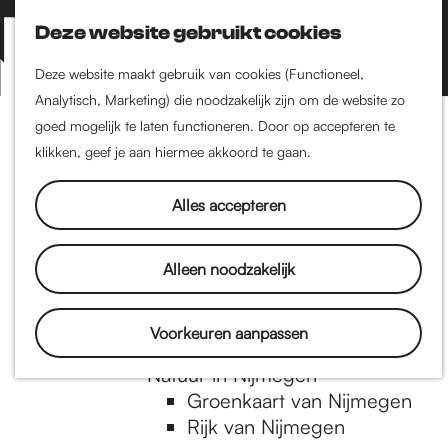
Nijmegen-Zuid
Nijmegen-Nieuw-West
Deze website gebruikt cookies
Z
K
Nijmegen-Oud-West
o
a
M
Deze website maakt gebruik van cookies (Functioneel,
Dukenburg
e
a
Analytisch, Marketing) die noodzakelijk zijn om de website zo
e
Lindenholt
G
k
r
goed mogelijk te laten functioneren. Door op accepteren te
n
e
t
klikken, geef je aan hiermee akkoord te gaan.
Historie
u
n
De oudste stad van
a
Alles accepteren
Nederland
Historische tijdlijn
n
Romeinse Limes
Alleen noodzakelijk
Vrede van Nijmegen
Penning
a
Voorkeuren aanpassen
Natuur in Nijmegen
Groenkaart van Nijmegen
a
Rijk van Nijmegen