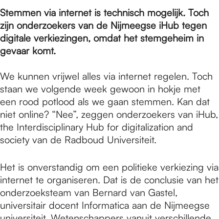
e
Stemmen via internet is technisch mogelijk. Toch
zijn onderzoekers van de Nijmeegse iHub tegen
p
digitale verkiezingen, omdat het stemgeheim in
gevaar komt.
a
We kunnen vrijwel alles via internet regelen. Toch
staan we volgende week gewoon in hokje met
een rood potlood als we gaan stemmen. Kan dat
g
niet online? “Nee”, zeggen onderzoekers van iHub,
the Interdisciplinary Hub for digitalization and
e
society van de Radboud Universiteit.
Het is onverstandig om een politieke verkiezing via
internet te organiseren. Dat is de conclusie van het
onderzoeksteam van Bernard van Gastel,
universitair docent Informatica aan de Nijmeegse
universiteit. Wetenschappers vanuit verschillende