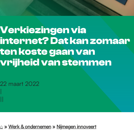
r
Verkiezingen via
d
internet? Dat kan zomaar
e
ten koste gaan van
vrijheid van stemmen
h
22 maart 2022
|
o
|
|
m
⌂
»
Werk & ondernemen
»
Nijmegen innoveert