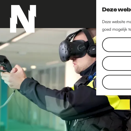
Deze webs
Deze website maa
goed mogelijk te
G
a
n
a
a