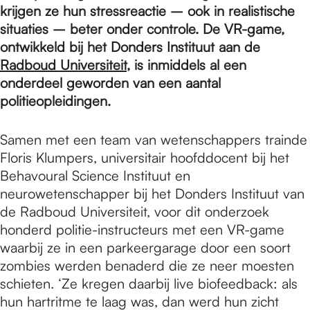
e
krijgen ze hun stressreactie – ook in realistische
situaties – beter onder controle. De VR-game,
ontwikkeld bij het Donders Instituut aan de
p
Radboud Universiteit
, is inmiddels al een
onderdeel geworden van een aantal
a
politieopleidingen.
Samen met een team van wetenschappers trainde
g
Floris Klumpers, universitair hoofddocent bij het
Behavoural Science Instituut en
e
neurowetenschapper bij het Donders Instituut van
de Radboud Universiteit, voor dit onderzoek
honderd politie-instructeurs met een VR-game
waarbij ze in een parkeergarage door een soort
zombies werden benaderd die ze neer moesten
schieten. ‘Ze kregen daarbij live biofeedback: als
hun hartritme te laag was, dan werd hun zicht