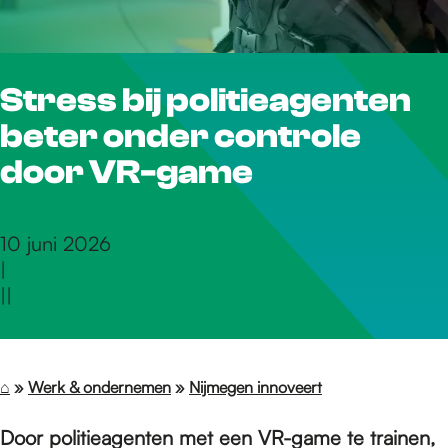
r
Stress bij politieagenten
d
beter onder controle
e
door VR-game
h
10 juni 2026
|
|
|
o
m
⌂
»
Werk & ondernemen
»
Nijmegen innoveert
Door politieagenten met een VR-game te trainen,