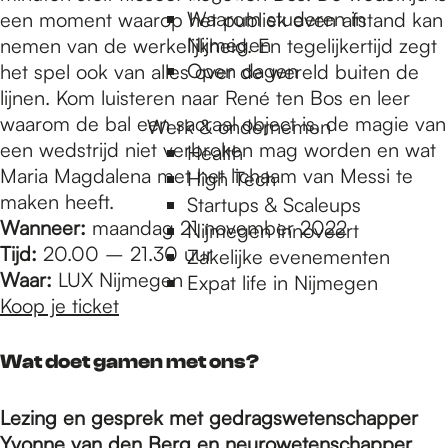
Waarom studeren in
een moment waarop het publiek even afstand kan
Nijmegen
nemen van de werkelijkheid. En tegelijkertijd zegt
Open dagen
het spel ook van alles over de wereld buiten de
lijnen. Kom luisteren naar René ten Bos en leer
waarom de bal een sacraal object is, de magie van
Werk & ondernemen
een wedstrijd niet verbroken mag worden en wat
Health
Maria Magdalena met het lichaam van Messi te
High Tech
maken heeft.
Startups & Scaleups
Wanneer:
maandag 21 november 2022
Nijmegen innoveert
Tijd:
20.00 – 21.30 uur
Zakelijke evenementen
Waar:
LUX Nijmegen
Expat life in Nijmegen
Koop je ticket
Wat doet gamen met ons?
Lezing en gesprek met gedragswetenschapper
Yvonne van den Berg en neurowetenschapper