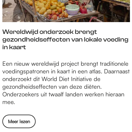
p
p
p
p
F
X
e
W
a
-
h
c
m
a
Wereldwijd onderzoek brengt
e
a
t
gezondheidseffecten van lokale voeding
b
i
s
in kaart
o
l
A
o
p
W
Een nieuw wereldwijd project brengt traditionele
k
p
e
voedingspatronen in kaart in een atlas. Daarnaast
r
onderzoekt dit World Diet Initiative de
e
gezondheidseffecten van deze diëten.
l
Onderzoekers uit twaalf landen werken hieraan
d
mee.
w
i
o
Meer lezen
j
v