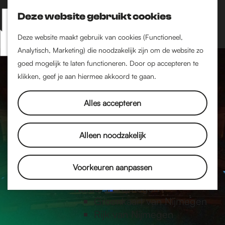
Nijmegen-Zuid
Nijmegen-Nieuw-West
Deze website gebruikt cookies
Z
K
Nijmegen-Oud-West
o
a
M
Deze website maakt gebruik van cookies (Functioneel,
Dukenburg
e
a
Analytisch, Marketing) die noodzakelijk zijn om de website zo
e
Lindenholt
G
k
r
goed mogelijk te laten functioneren. Door op accepteren te
n
e
t
klikken, geef je aan hiermee akkoord te gaan.
Historie
u
n
De oudste stad van
a
Alles accepteren
Nederland
Historische tijdlijn
n
Romeinse Limes
Alleen noodzakelijk
Vrede van Nijmegen
Penning
a
Voorkeuren aanpassen
Natuur in Nijmegen
Groenkaart van Nijmegen
a
Rijk van Nijmegen