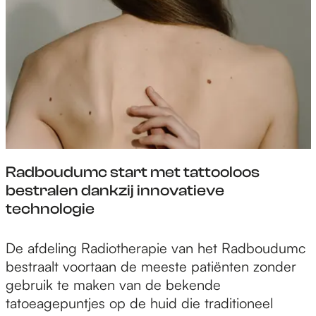
j
t
r
v
r
e
e
e
e
n
s
n
?
t
5
w
2
a
z
r
e
m
t
t
Radboudumc start met tattooloos
r
e
bestralen dankzij innovatieve
e
o
technologie
s
m
t
i
R
De afdeling Radiotherapie van het Radboudumc
w
n
a
bestraalt voortaan de meeste patiënten zonder
a
e
d
gebruik te maken van de bekende
r
n
b
tatoeagepuntjes op de huid die traditioneel
m
e