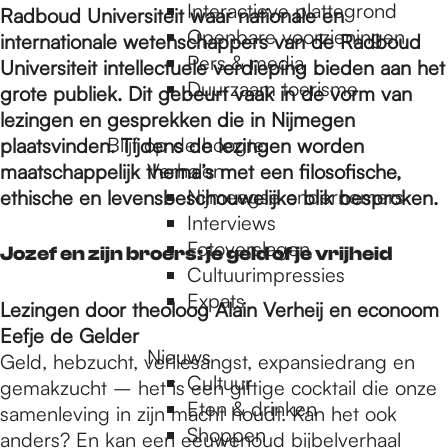
e
Interactieve plattegrond
Radboud Universiteit waar nationale en
Openbare voorzieningen
internationale wetenschappers van de Radboud
Pers & media
Universiteit intellectuele verdieping bieden aan het
p
Duurzaam toerisme
grote publiek. Dit gebeurt vaak in de vorm van
lezingen en gesprekken die in Nijmegen
a
Blijf op de hoogte
plaatsvinden. Tijdens de lezingen worden
Verhalen
maatschappelijk thema’s met een filosofische,
Nijmeegse ondernemers
ethische en levensbeschouwelijke blik besproken.
g
Interviews
Fotoverslagen
Jozef en zijn broers: je geld of je vrijheid
Cultuurimpressies
e
Expats
Lezingen door theoloog Alain Verheij en econoom
Eefje de Gelder
Nieuws
Geld, hebzucht, verliesangst, expansiedrang en
Cultuur
gemakzucht – het is een giftige cocktail die onze
Eten & drinken
samenleving in zijn macht houdt. Kan het ook
Shoppen
anders? En kan een eeuwenoud bijbelverhaal