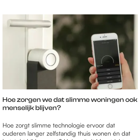
d
e
o
r
n
W
d
e
e
r
r
e
z
l
o
d
e
w
k
i
b
j
r
d
e
Hoe zorgen we dat slimme woningen ook
o
n
menselijk blijven?
n
g
d
t
H
Hoe zorgt slimme technologie ervoor dat
e
g
o
ouderen langer zelfstandig thuis wonen én dat
r
e