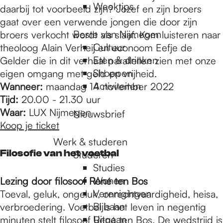
Weektips
daarbij tot voorbeeld zijn? Jozef en zijn broers
gaat over een verwende jongen die door zijn
Beste van Nijmegen
broers verkocht wordt als slaaf. Kom luisteren naar
Cultuur
theoloog Alain Verheij en econoom Eefje de
Eten & drinken
Gelder die in dit verhaal parallellen zien met onze
Shoppen
eigen omgang met geld en vrijheid.
Activiteiten
Wanneer:
maandag 14 november 2022
Tijd:
20.00 - 21.30 uur
Waar:
LUX Nijmegen
Nieuwsbrief
Koop je ticket
Werk & studeren
Filosofie van het voetbal
Studeren
Studies
Wonen
Lezing door filosoof René ten Bos
Verenigingen
Toeval, geluk, ongeluk, onrechtvaardigheid, heisa,
Bijbaan
verbroedering. Voetbal is het leven in negentig
Uitgaan
minuten stelt filosoof René ten Bos. De wedstrijd is