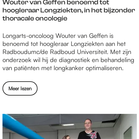
t
Wouter van Geffen benoemd tot
s
o
hoogleraar Longziekten, in het bijzonder
t
o
thoracale oncologie
a
l
r
o
W
Longarts-oncoloog Wouter van Geffen is
t
o
o
benoemd tot hoogleraar Longziekten aan het
m
s
u
Radboudumc/de Radboud Universiteit. Met zijn
e
b
t
onderzoek wil hij de diagnostiek en behandeling
t
e
e
van patiënten met longkanker optimaliseren.
t
s
r
a
t
v
t
r
o
Meer lezen
a
t
a
v
n
o
l
e
G
o
e
r
e
l
n
W
f
o
d
o
f
o
a
u