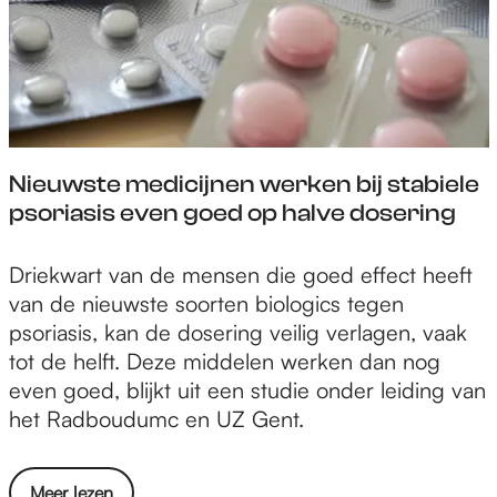
j
e
a
u
m
h
z
n
c
m
e
o
o
m
a
c
n
l
n
e
l
s
w
o
d
n
e
t
e
g
e
s
o
a
r
e
r
e
Nieuwste medicijnen werken bij stabiele
n
r
k
n
t
l
psoriasis even goed op halve dosering
c
t
i
m
h
i
o
e
n
o
o
j
l
n
N
Driekwart van de mensen die goed effect heeft
g
e
r
k
o
s
i
van de nieuwste soorten biologics tegen
m
t
a
d
g
a
e
psoriasis, kan de dosering veilig verlagen, vaak
e
e
c
e
i
m
u
tot de helft. Deze middelen werken dan nog
t
n
a
n
e
e
w
even goed, blijkt uit een studie onder leiding van
b
m
l
k
n
s
het Radboudumc en UZ Gent.
o
e
e
e
w
t
t
n
o
n
e
e
v
s
n
n
o
Meer lezen