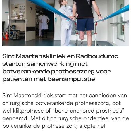
e
s
n
t
n
b
k
e
b
e
z
r
e
s
i
v
n
t
j
a
o
r
i
n
e
a
n
G
m
Sint Maartenskliniek en Radboudumc
l
n
e
d
starten samenwerking met
e
o
f
t
botverankerde prothesezorg voor
n
v
f
o
patiënten met beenamputatie
d
a
e
t
a
t
n
h
n
S
Sint Maartenskliniek start met het aanbieden van
i
b
o
k
i
chirurgische botverankerde prothesezorg, ook
e
e
o
z
n
wel klikprothese of “bone-anchored prosthesis”
v
n
g
i
t
genoemd. Met dit chirurgische onderdeel van de
e
o
l
j
M
botverankerde prothese zorg stopte het
t
e
e