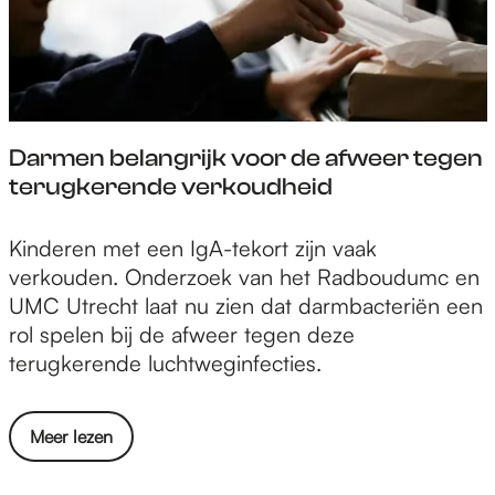
e
t
d
s
w
p
e
-
a
a
n
N
t
r
z
e
c
k
o
d
h
i
Darmen belangrijk voor de afweer tegen
r
e
b
n
terugkerende verkoudheid
g
r
r
s
T
l
e
o
u
D
Kinderen met een IgA-tekort zijn vaak
a
n
n
r
a
verkouden. Onderzoek van het Radboudumc en
n
g
k
k
r
UMC Utrecht laat nu zien dat darmbacteriën een
d
t
l
s
m
rol spelen bij de afweer tegen deze
s
p
a
-
e
terugkerende luchtweginfecties.
e
a
c
N
n
p
r
h
e
b
a
k
t
o
Meer lezen
d
e
t
i
e
v
e
l
i
n
e