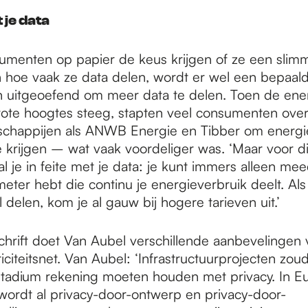
 je data
menten op papier de keus krijgen of ze een slim
 hoe vaak ze data delen, wordt er wel een bepaal
uitgeoefend om meer data te delen. Toen de energ
ote hoogtes steeg, stapten veel consumenten ove
schappijen als ANWB Energie en Tibber om energi
te krijgen – wat vaak voordeliger was. ‘Maar voor 
l je in feite met je data: je kunt immers alleen mee
ter hebt die continu je energieverbruik deelt. Als 
 delen, kom je al gauw bij hogere tarieven uit.’
schrift doet Van Aubel verschillende aanbevelingen 
iciteitsnet. Van Aubel: ‘Infrastructuurprojecten zoud
tadium rekening moeten houden met privacy. In E
wordt al privacy-door-ontwerp en privacy-door-