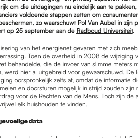
rijk om die uitdagingen nu eindelijk aan te pakken,
anciers voldoende stappen zetten om consumenten
beschermen, zo waarschuwt Pol Van Aubel in zijn pr
ert op 25 september aan de
Radboud Universiteit
.
alisering van het energienet gevaren met zich meebr
errassing. Toen de overheid in 2008 de wijziging 
tswet behandelde, die de invoer van slimme meters m
 werd hier al uitgebreid voor gewaarschuwd. De 
ging oorspronkelijk zelfs af, omdat de informatie d
melen en doorsturen mogelijk in strijd zouden zijn 
drag voor de Rechten van de Mens. Toch zijn de 
vrijwel elk huishouden te vinden.
gevoelige data