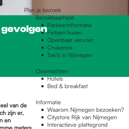
Plan je bezoek
Bereikbaarheid
Parkeerinformatie
 gevolgen
Fietsen huren
Openbaar vervoer
Cruisereis
Taxi's in Nijmegen
Overnachten
Hotels
Bed & breakfast
Informatie
eel van de
Waarom Nijmegen bezoeken?
h zijn er,
Citystore Rijk van Nijmegen
en en
Interactieve plattegrond
limme meters.