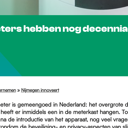
ters hebben nog decennia
ernemen
»
Nijmegen innoveert
ter is gemeengoed in Nederland: het overgrote d
heeft er inmiddels een in de meterkast hangen. Toc
r na de introductie van het apparaat, nog veel vrag
rondom de beveiliging- en privacy-aspecten van s