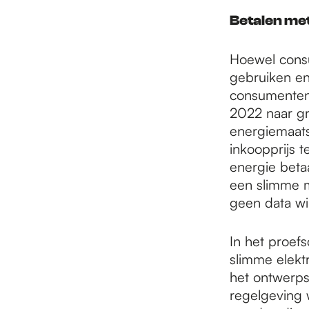
Betalen met
Hoewel consu
gebruiken en
consumenten 
2022 naar gr
energiemaat
inkoopprijs 
energie betaa
een slimme me
geen data wil
In het proef
slimme elektr
het ontwerps
regelgeving 