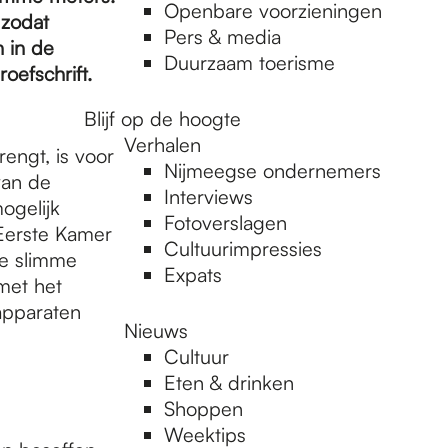
Openbare voorzieningen
 zodat
Pers & media
 in de
Duurzaam toerisme
oefschrift.
Blijf op de hoogte
Verhalen
engt, is voor
Nijmeegse ondernemers
van de
Interviews
ogelijk
Fotoverslagen
Eerste Kamer
Cultuurimpressies
ie slimme
Expats
met het
apparaten
Nieuws
Cultuur
Eten & drinken
Shoppen
Weektips