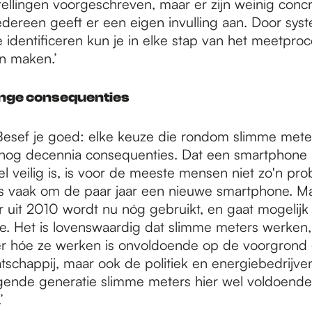
tellingen voorgeschreven, maar er zijn weinig conc
edereen geeft er een eigen invulling aan. Door sys
 identificeren kun je in elke stap van het meetproc
n maken.’
nge consequenties
Besef je goed: elke keuze die rondom slimme met
 nog decennia consequenties. Dat een smartphone 
l veilig is, is voor de meeste mensen niet zo'n pr
 vaak om de paar jaar een nieuwe smartphone. M
 uit 2010 wordt nu nóg gebruikt, en gaat mogelijk
. Het is lovenswaardig dat slimme meters werken
er hóe ze werken is onvoldoende op de voorgrond
schappij, maar ook de politiek en energiebedrijve
gende generatie slimme meters hier wel voldoende
’