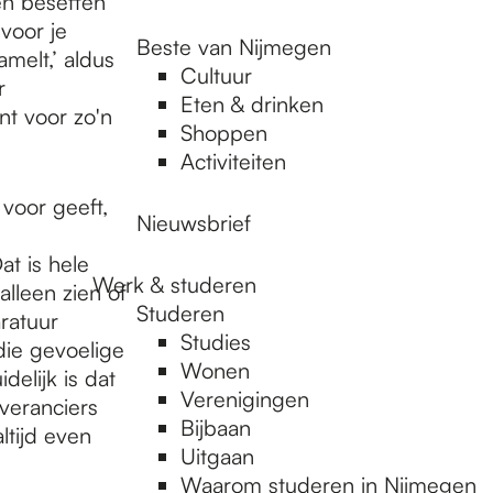
en beseffen
voor je
Beste van Nijmegen
melt,’ aldus
Cultuur
r
Eten & drinken
t voor zo'n
Shoppen
Activiteiten
voor geeft,
Nieuwsbrief
at is hele
Werk & studeren
alleen zien of
Studeren
ratuur
Studies
die gevoelige
Wonen
delijk is dat
Verenigingen
everanciers
Bijbaan
ltijd even
Uitgaan
Waarom studeren in Nijmegen