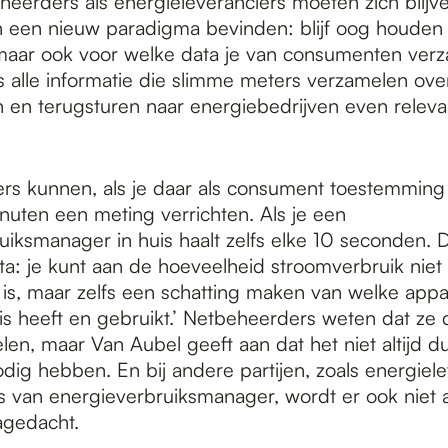
heerders als energieleveranciers moeten zich blijv
n een nieuw paradigma bevinden: blijf oog houden 
 maar ook voor welke data je van consumenten verza
s alle informatie die slimme meters verzamelen ove
en terugsturen naar energiebedrijven even relevan
rs kunnen, als je daar als consument toestemming 
nuten een meting verrichten. Als je een
iksmanager in huis haalt zelfs elke 10 seconden. D
a: je kunt aan de hoeveelheid stroomverbruik niet 
 is, maar zelfs een schatting maken van welke appa
is heeft en gebruikt.’ Netbeheerders weten dat ze 
en, maar Van Aubel geeft aan dat het niet altijd dui
dig hebben. En bij andere partijen, zoals energiel
 van energieverbruiksmanager, wordt er ook niet a
agedacht.