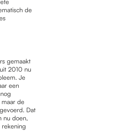
rete
tematisch de
es
ers gemaakt
uit 2010 nu
obleem. Je
aar een
 nog
, maar de
 gevoerd. Dat
n nu doen,
 rekening