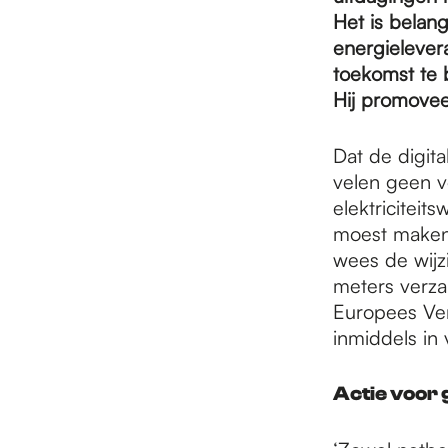
e
Het is belang
energielever
p
toekomst te 
Hij promove
a
Dat de digit
velen geen v
elektricitei
g
moest maken,
wees de wijzi
e
meters verza
Europees Ver
inmiddels in 
Actie voor 