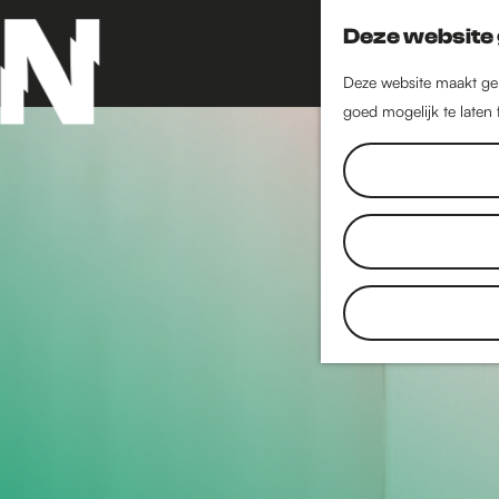
Deze website 
Deze website maakt geb
goed mogelijk te laten
G
a
n
a
a