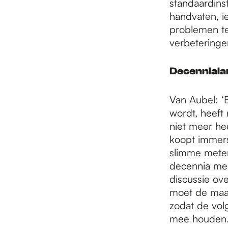
standaardins
handvaten, i
problemen te
verbeteringe
Decenniala
Van Aubel: ‘
wordt, heeft
niet meer hee
koopt immers
slimme meter
decennia mee
discussie ov
moet de maat
zodat de vol
mee houden.