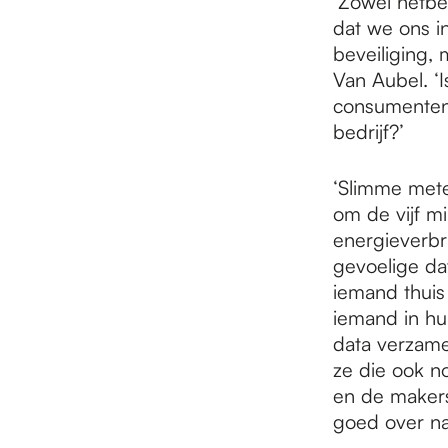
‘Zowel netbe
dat we ons i
beveiliging,
Van Aubel. ‘I
consumenten 
bedrijf?’
‘Slimme mete
om de vijf mi
energieverbru
gevoelige dat
iemand thuis
iemand in hu
data verzamel
ze die ook no
en de makers
goed over n