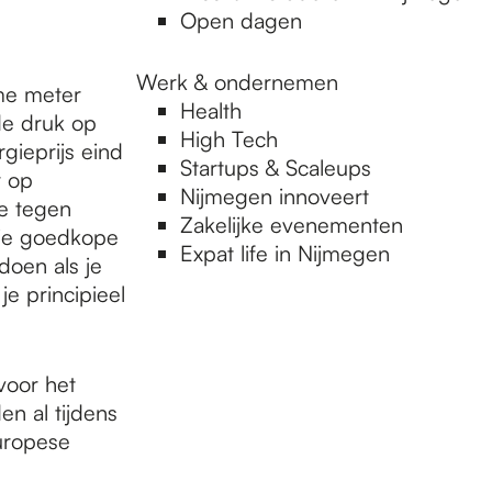
Open dagen
Werk & ondernemen
me meter
Health
de druk op
High Tech
ieprijs eind
Startups & Scaleups
r op
Nijmegen innoveert
e tegen
Zakelijke evenementen
die goedkope
Expat life in Nijmegen
doen als je
je principieel
voor het
en al tijdens
uropese