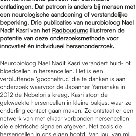
e
ontladingen. Dat patroon is anders bij mensen met
een neurologische aandoening of verstandelijke
p
beperking. Drie publicaties van neurobioloog Nael
Nadif Kasri van het
Radboudumc
illustreren de
potentie van deze onderzoeksmethode voor
a
innovatief én individueel hersenonderzoek.
Neurobioloog Nael Nadif Kasri verandert huid- of
g
bloedcellen in hersencellen. Het is een
verbluffende ‘goocheltruc’ die te danken is aan
e
onderzoek waarvoor de Japanner Yamanaka in
2012 de Nobelprijs kreeg. Kasri stopt de
gekweekte hersencellen in kleine bakjes, waar ze
onderling contact gaan maken. Zo ontstaat er een
netwerk van met elkaar verbonden hersencellen
die elektrische signalen afgeven. Net zoals de
hersencellen in ons eigen hoofd. Van jou, van mij,