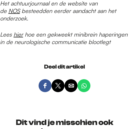
Het achtuurjournaal en de website van
de
NOS
besteedden eerder aandacht aan het
onderzoek.
Lees
hier
hoe een gekweekt minibrein haperingen
in de neurologische communicatie blootlegt
Deel dit artikel
D
D
D
D
e
e
e
e
e
e
e
e
l
l
l
l
d
d
d
d
Dit vind je misschien ook
e
e
e
e