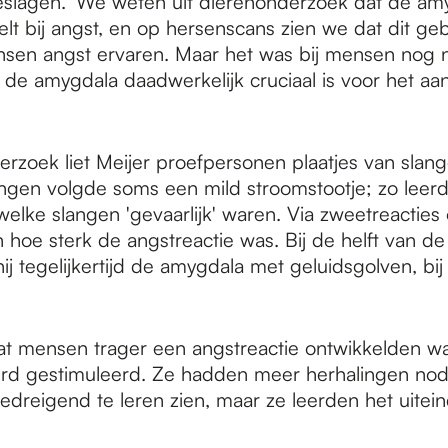
slagen. 'We weten uit dierenonderzoek dat de am
elt bij angst, en op hersenscans zien we dat dit gebi
en angst ervaren. Maar het was bij mensen nog n
de amygdala daadwerkelijk cruciaal is voor het aan
erzoek liet Meijer proefpersonen plaatjes van slange
ngen volgde soms een mild stroomstootje; zo leer
elke slangen 'gevaarlijk' waren. Via zweetreacties
 hoe sterk de angstreactie was. Bij de helft van d
ij tegelijkertijd de amygdala met geluidsgolven, bi
t mensen trager een angstreactie ontwikkelden w
rd gestimuleerd. Ze hadden meer herhalingen no
edreigend te leren zien, maar ze leerden het uiteind