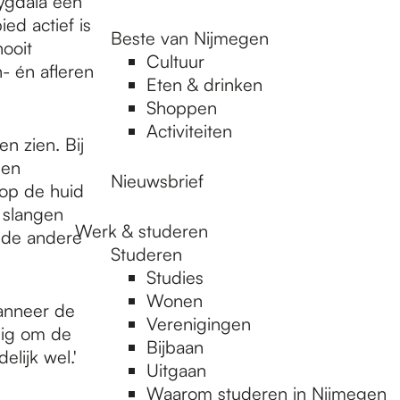
ygdala een
ed actief is
Beste van Nijmegen
ooit
Cultuur
- én afleren
Eten & drinken
Shoppen
Activiteiten
n zien. Bij
den
Nieuwsbrief
 op de huid
e slangen
Werk & studeren
j de andere
Studeren
Studies
Wonen
anneer de
Verenigingen
dig om de
Bijbaan
elijk wel.'
Uitgaan
Waarom studeren in Nijmegen