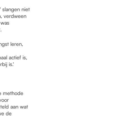
 slangen niet
n, verdween
 was
.
ngst leren,
e
l actief is,
ij is.'
ze methode
voor
steld aan wat
we de