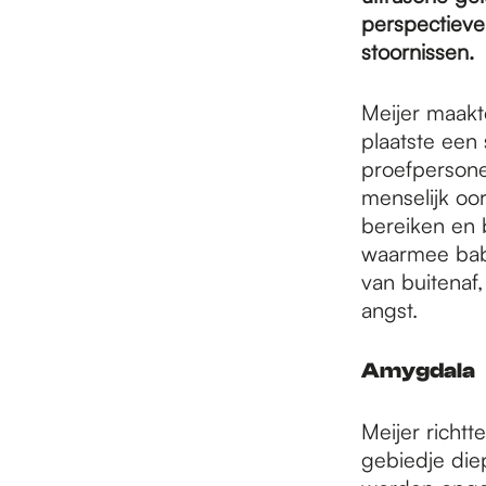
e
perspectieve
stoornissen.
p
Meijer maakt
plaatste een
a
proefpersonen
menselijk oo
bereiken en b
g
waarmee baby
van buitenaf,
e
angst.
Amygdala
Meijer richt
gebiedje die