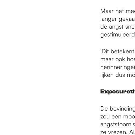
Maar het mee
langer gevaa
de angst sne
gestimuleerd,
'Dit betekent
maar ook hoe
herinneringe
lijken dus moe
Exposuret
De bevindin
zou een mooi
angststoorni
ze vrezen. A