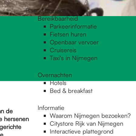
Plan je bezoek
Bereikbaarheid
Parkeerinformatie
Fietsen huren
Openbaar vervoer
Cruisereis
Taxi's in Nijmegen
Overnachten
Hotels
Bed & breakfast
Informatie
an de
Waarom Nijmegen bezoeken?
e hersenen
Citystore Rijk van Nijmegen
gerichte
Interactieve plattegrond
we