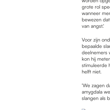
worden opge
grote rol spe
wanneer mens
bewezen dat 
van angst.'
Voor zijn ond
bepaalde sla
deelnemers w
kon hij meten
stimuleerde h
helft niet.
'We zagen da
amygdala we
slangen als b