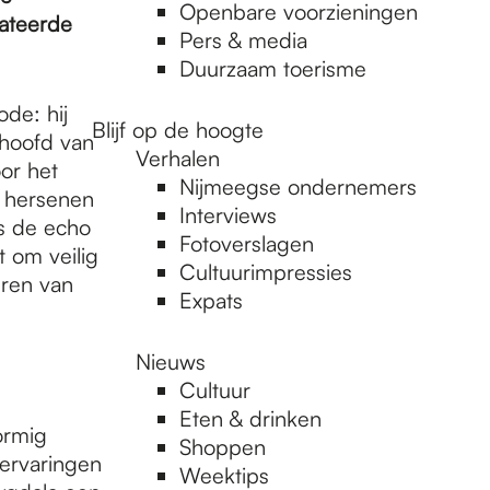
Openbare voorzieningen
ateerde
Pers & media
Duurzaam toerisme
de: hij
Blijf op de hoogte
 hoofd van
Verhalen
or het
Nijmeegse ondernemers
e hersenen
Interviews
ls de echo
Fotoverslagen
 om veilig
Cultuurimpressies
eren van
Expats
Nieuws
Cultuur
Eten & drinken
ormig
Shoppen
 ervaringen
Weektips