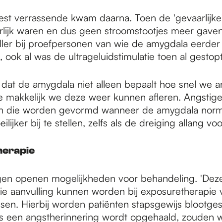
st verrassende kwam daarna. Toen de 'gevaarlijke'
rlijk waren en dus geen stroomstootjes meer gave
ller bij proefpersonen van wie de amygdala eerder
 ook al was de ultrageluidstimulatie toen al gestopt
 dat de amygdala niet alleen bepaalt hoe snel we a
 makkelijk we deze weer kunnen afleren. Angstig
n die worden gevormd wanneer de amygdala normaa
ilijker bij te stellen, zelfs als de dreiging allang voorb
herapie
gen openen mogelijkheden voor behandeling. 'De
e aanvulling kunnen worden bij exposuretherapie 
ssen. Hierbij worden patiënten stapsgewijs blootge
ls een angstherinnering wordt opgehaald, zouden 