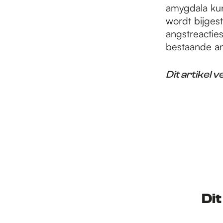
amygdala kun
wordt bijges
angstreacties
bestaande an
Dit artikel
Dit