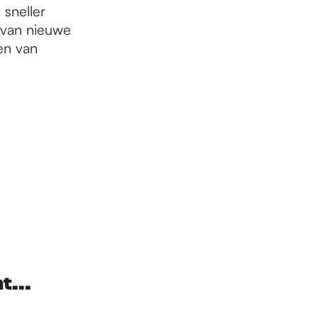
sneller
 van nieuwe
len van
t...