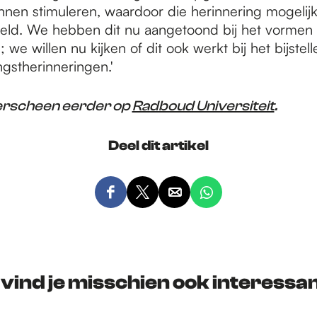
nen stimuleren, waardoor die herinnering mogelijk 
teld. We hebben dit nu aangetoond bij het vormen
; we willen nu kijken of dit ook werkt bij het bijstel
gstherinneringen.'
 verscheen eerder op
Radboud Universiteit
.
Deel dit artikel
D
D
D
D
e
e
e
e
e
e
e
e
l
l
l
l
d
d
d
d
 vind je misschien ook interessan
e
e
e
e
z
z
z
z