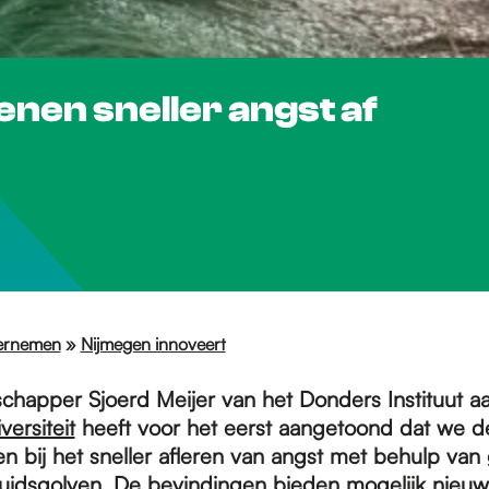
enen sneller angst af
ernemen
»
Nijmegen innoveert
happer Sjoerd Meijer van het Donders Instituut a
ersiteit
heeft voor het eerst aangetoond dat we d
n bij het sneller afleren van angst met behulp van 
luidsgolven. De bevindingen bieden mogelijk nieu