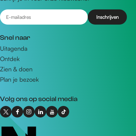
E
-
m
Snel naar
a
Uitagenda
i
Ontdek
l
a
Zien & doen
d
Plan je bezoek
r
e
Volg ons op social media
s
X
F
I
L
Y
T
I
a
n
i
o
i
n
c
s
n
u
k