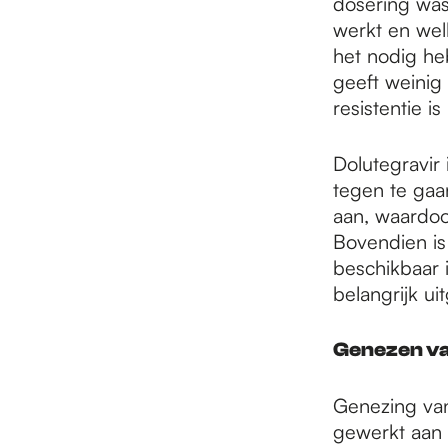
dosering was
werkt en wel
het nodig he
geeft weinig
resistentie is 
Dolutegravir 
tegen te gaa
aan, waardoor
Bovendien is
beschikbaar 
belangrijk u
Genezen van
Genezing van 
gewerkt aan 