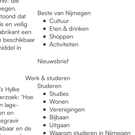
hiv: die
wegen.
Beste van Nijmegen
toond dat
Cultuur
s en veilig
Eten & drinken
abrikant een
Shoppen
n beschikbaar
Activiteiten
iddel in
Nieuwsbrief
Werk & studeren
Studeren
s Hylke
Studies
derzoek: ‘Hoe
Wonen
n lage-
Verenigingen
en en
Bijbaan
tegravir
Uitgaan
ikbaar en de
Waarom studeren in Nijmegen