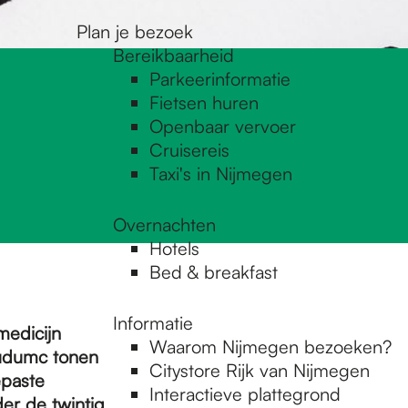
Plan je bezoek
Bereikbaarheid
Parkeerinformatie
Fietsen huren
Openbaar vervoer
Cruisereis
Taxi's in Nijmegen
Overnachten
Hotels
Bed & breakfast
Informatie
medicijn
Waarom Nijmegen bezoeken?
oudumc tonen
Citystore Rijk van Nijmegen
epaste
Interactieve plattegrond
er de twintig