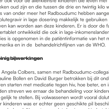
 er ook voor de allerkleinste kinderen die leven met 
ken oud zijn en die tussen de drie en twintig kilo 
s van onder meer het Radboudumc hebben aange
lutegravir in lage dosering makkelijk te gebruiken i
en kan worden aan deze kinderen. Er is door de f
dertablet ontwikkeld die ook in lage-inkomenslande
vies is opgenomen in de patiëntinformatie van het m
erika en in de behandelrichtlijnen van de WHO.
einig bijwerkingen
 Angela Colbers, samen met Radboudumc-collega’
auline Bollen en David Burger betrokken bij dit on
en starten met medicatie tegen hiv, hoe beter, en i
en streven we ernaar de behandeling voor kinder
elijk te stellen. Bij volwassenen wordt vooral dolu
or kinderen was er echter geen geschikte pil besch