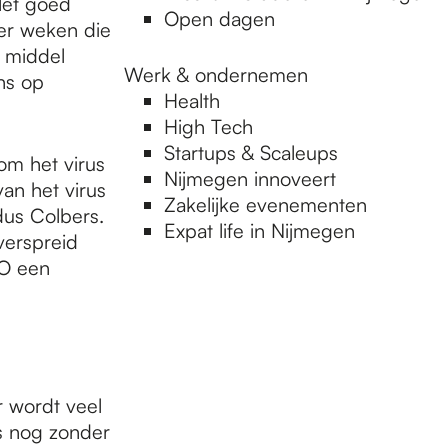
let goed
Open dagen
er weken die
 middel
Werk & ondernemen
ns op
Health
High Tech
Startups & Scaleups
om het virus
Nijmegen innoveert
an het virus
Zakelijke evenementen
dus Colbers.
Expat life in Nijmegen
verspreid
HO een
Er wordt veel
s nog zonder