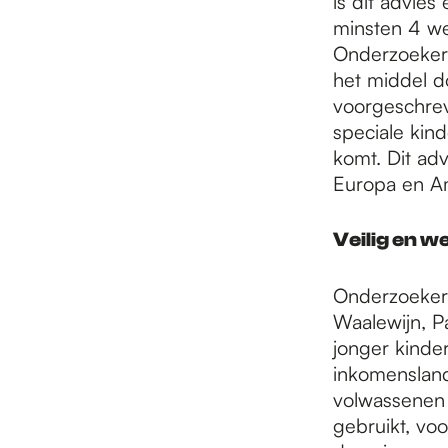
is dit advies
minsten 4 we
Onderzoeker
het middel do
voorgeschrev
speciale kin
komt. Dit ad
Europa en Am
Veilig en w
Onderzoeker
Waalewijn, P
jonger kinder
inkomensland
volwassenen g
gebruikt, vo