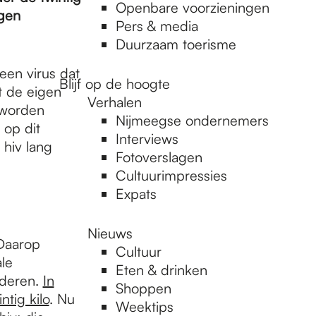
Openbare voorzieningen
gen
Pers & media
Duurzaam toerisme
een virus dat
Blijf op de hoogte
lt de eigen
Verhalen
 worden
Nijmeegse ondernemers
 op dit
Interviews
hiv lang
Fotoverslagen
Cultuurimpressies
Expats
Nieuws
 Daarop
Cultuur
le
Eten & drinken
nderen.
In
Shoppen
tig kilo
. Nu
Weektips