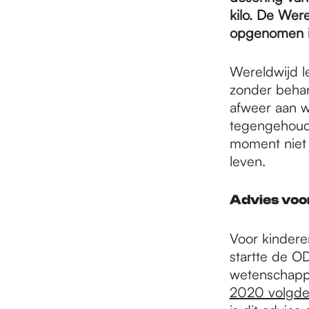
e
kilo. De Wer
opgenomen in
p
Wereldwijd le
zonder behand
a
afweer aan 
tegengehoude
moment niet 
g
leven.
e
Advies voor
Voor kindere
startte de O
wetenschappe
2020 volgde 