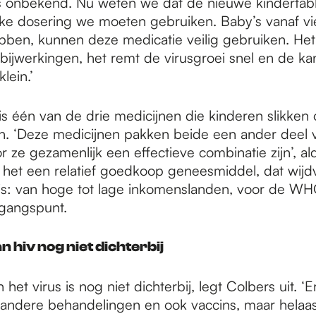
 onbekend. Nu weten we dat de nieuwe kindertab
ke dosering we moeten gebruiken. Baby’s vanaf vi
bben, kunnen deze medicatie veilig gebruiken. Het
 bijwerkingen, het remt de virusgroei snel en de ka
klein.’
is één van de drie medicijnen die kinderen slikken 
n. ‘Deze medicijnen pakken beide een ander deel v
 ze gezamenlijk een effectieve combinatie zijn’, al
 het een relatief goedkoop geneesmiddel, dat wijd
is: van hoge tot lage inkomenslanden, voor de W
itgangspunt.
 hiv nog niet dichterbij
het virus is nog niet dichterbij, legt Colbers uit. ‘
andere behandelingen en ook vaccins, maar helaa