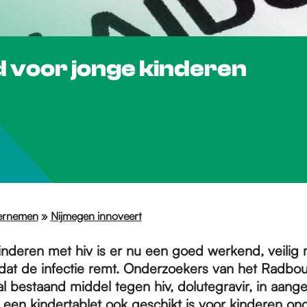
 voor jonge kinderen
ernemen
»
Nijmegen innoveert
inderen met hiv is er nu een goed werkend, veilig 
dat de infectie remt. Onderzoekers van het Radb
l bestaand middel tegen hiv, dolutegravir, in aang
 een kindertablet ook geschikt is voor kinderen ond