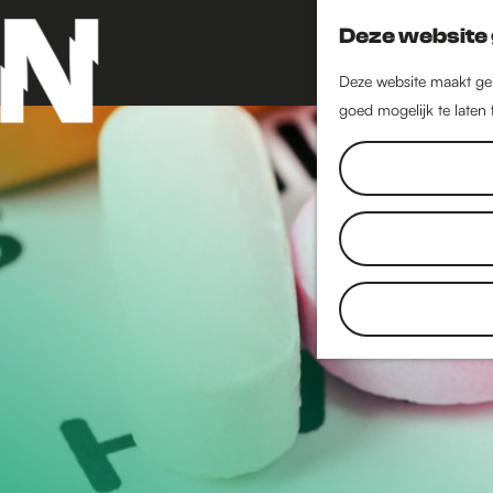
Deze website 
Deze website maakt geb
goed mogelijk te laten
G
a
n
a
a