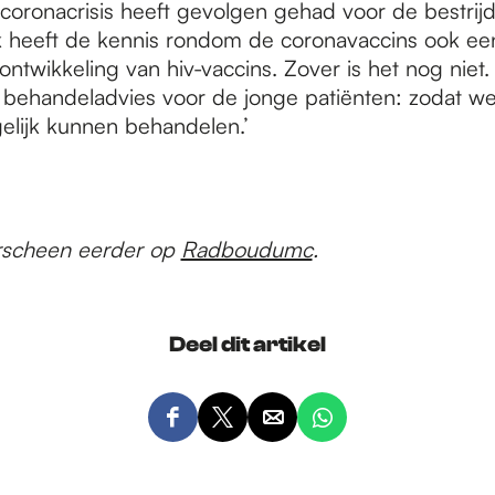
 coronacrisis heeft gevolgen gehad voor de bestrijd
k heeft de kennis rondom de coronavaccins ook een
ontwikkeling van hiv-vaccins. Zover is het nog nie
it behandeladvies voor de jonge patiënten: zodat w
lijk kunnen behandelen.’
verscheen eerder op
Radboudumc
.
Deel dit artikel
D
D
D
D
e
e
e
e
e
e
e
e