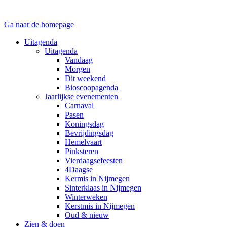
Ga naar de homepage
Uitagenda
Uitagenda
Vandaag
Morgen
Dit weekend
Bioscoopagenda
Jaarlijkse evenementen
Carnaval
Pasen
Koningsdag
Bevrijdingsdag
Hemelvaart
Pinksteren
Vierdaagsefeesten
4Daagse
Kermis in Nijmegen
Sinterklaas in Nijmegen
Winterweken
Kerstmis in Nijmegen
Oud & nieuw
Zien & doen