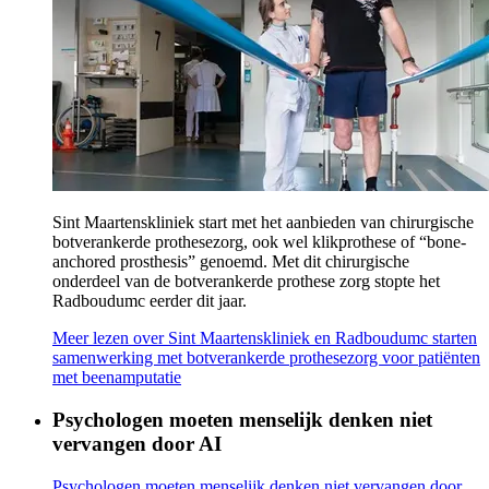
Sint Maartenskliniek start met het aanbieden van chirurgische
botverankerde prothesezorg, ook wel klikprothese of “bone-
anchored prosthesis” genoemd. Met dit chirurgische
onderdeel van de botverankerde prothese zorg stopte het
Radboudumc eerder dit jaar.
Meer lezen
over Sint Maartenskliniek en Radboudumc starten
samenwerking met botverankerde prothesezorg voor patiënten
met beenamputatie
Psychologen moeten menselijk denken niet
vervangen door AI
Psychologen moeten menselijk denken niet vervangen door