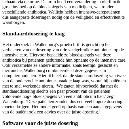
lichaam via de urine. Daarom heeft een verandering in nierfunctie
grote invloed op de bloedspiegels van medicijnen, waaronder
verschillende antibiotica. Wellicht hebben intensive-carepatiënten
dus aangepaste doseringen nodig om de veiligheid en effectiviteit te
waarborgen.
Standaarddosering te laag
Het onderzoek in Wallenburg’s proefschrift is gericht op het
verbeteren van de dosering van drie veelgebruikte antibiotica op de
intensive care. Hiervoor bepaalde ze bloedspiegels van deze
antibiotica bij patiënten gedurende hun opname op de intensive care.
Ook verzamelde ze andere informatie, zoals leeftijd, geslacht en
nierfunctie. Wallenburg combineerde al deze gegevens in
computermodellen. Hieruit bleek dat de standaarddosering van twee
van de onderzochte antibiotica vaak te laag was, vooral bij patiënten
met te snel werkende nieren. ‘We zagen bijvoorbeeld dat met de
standaarddosering slechts een paar procent van de patiënten
voldoende hoge bloedspiegels van een antibioticum had,’ zegt
Wallenburg. ‘Deze patiënten zouden dus een veel hogere dosering
moeten krijgen. Het model geeft op basis van een aantal gegevens
van de patiënt ook een advies over de juiste dosering.’
Software voor de juiste dosering