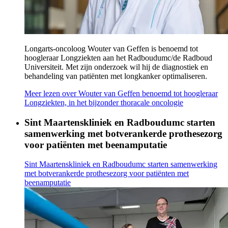
Longarts-oncoloog Wouter van Geffen is benoemd tot
hoogleraar Longziekten aan het Radboudumc/de Radboud
Universiteit. Met zijn onderzoek wil hij de diagnostiek en
behandeling van patiënten met longkanker optimaliseren.
Meer lezen
over Wouter van Geffen benoemd tot hoogleraar
Longziekten, in het bijzonder thoracale oncologie
Sint Maartenskliniek en Radboudumc starten
samenwerking met botverankerde prothesezorg
voor patiënten met beenamputatie
Sint Maartenskliniek en Radboudumc starten samenwerking
met botverankerde prothesezorg voor patiënten met
beenamputatie