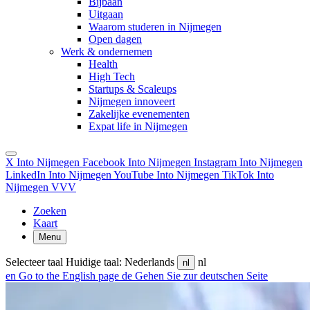
Bijbaan
Uitgaan
Waarom studeren in Nijmegen
Open dagen
Werk & ondernemen
Health
High Tech
Startups & Scaleups
Nijmegen innoveert
Zakelijke evenementen
Expat life in Nijmegen
X Into Nijmegen
Facebook Into Nijmegen
Instagram Into Nijmegen
LinkedIn Into Nijmegen
YouTube Into Nijmegen
TikTok Into
Nijmegen
VVV
Zoeken
Kaart
Menu
Selecteer taal
Huidige taal: Nederlands
nl
nl
en
Go to the English page
de
Gehen Sie zur deutschen Seite