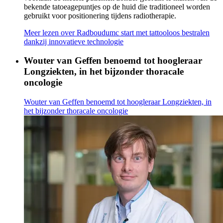
bekende tatoeagepuntjes op de huid die traditioneel worden
gebruikt voor positionering tijdens radiotherapie.
Meer lezen
over Radboudumc start met tattooloos bestralen
dankzij innovatieve technologie
Wouter van Geffen benoemd tot hoogleraar
Longziekten, in het bijzonder thoracale
oncologie
Wouter van Geffen benoemd tot hoogleraar Longziekten, in
het bijzonder thoracale oncologie