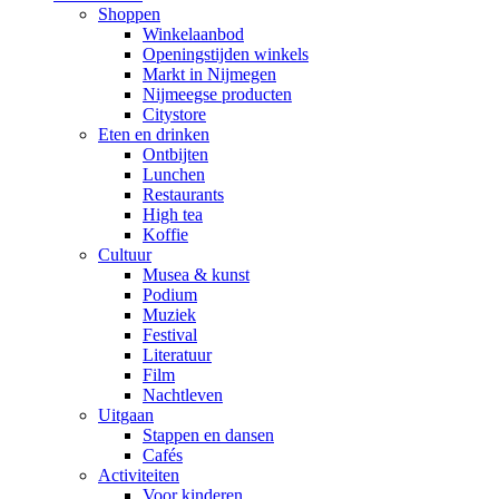
Shoppen
Winkelaanbod
Openingstijden winkels
Markt in Nijmegen
Nijmeegse producten
Citystore
Eten en drinken
Ontbijten
Lunchen
Restaurants
High tea
Koffie
Cultuur
Musea & kunst
Podium
Muziek
Festival
Literatuur
Film
Nachtleven
Uitgaan
Stappen en dansen
Cafés
Activiteiten
Voor kinderen