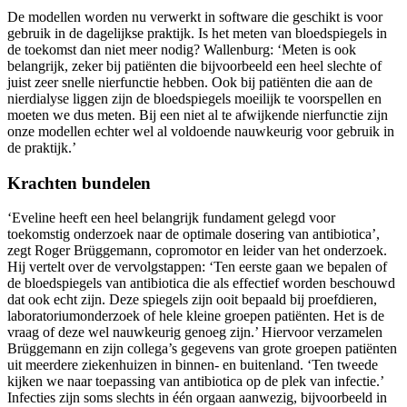
De modellen worden nu verwerkt in software die geschikt is voor
gebruik in de dagelijkse praktijk. Is het meten van bloedspiegels in
de toekomst dan niet meer nodig? Wallenburg: ‘Meten is ook
belangrijk, zeker bij patiënten die bijvoorbeeld een heel slechte of
juist zeer snelle nierfunctie hebben. Ook bij patiënten die aan de
nierdialyse liggen zijn de bloedspiegels moeilijk te voorspellen en
moeten we dus meten. Bij een niet al te afwijkende nierfunctie zijn
onze modellen echter wel al voldoende nauwkeurig voor gebruik in
de praktijk.’
Krachten bundelen
‘Eveline heeft een heel belangrijk fundament gelegd voor
toekomstig onderzoek naar de optimale dosering van antibiotica’,
zegt Roger Brüggemann, copromotor en leider van het onderzoek.
Hij vertelt over de vervolgstappen: ‘Ten eerste gaan we bepalen of
de bloedspiegels van antibiotica die als effectief worden beschouwd
dat ook echt zijn. Deze spiegels zijn ooit bepaald bij proefdieren,
laboratoriumonderzoek of hele kleine groepen patiënten. Het is de
vraag of deze wel nauwkeurig genoeg zijn.’ Hiervoor verzamelen
Brüggemann en zijn collega’s gegevens van grote groepen patiënten
uit meerdere ziekenhuizen in binnen- en buitenland. ‘Ten tweede
kijken we naar toepassing van antibiotica op de plek van infectie.’
Infecties zijn soms slechts in één orgaan aanwezig, bijvoorbeeld in