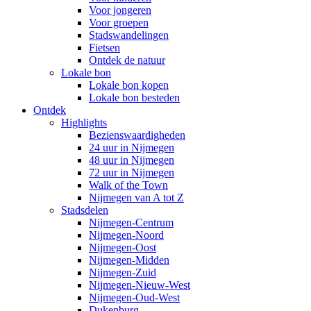
Voor jongeren
Voor groepen
Stadswandelingen
Fietsen
Ontdek de natuur
Lokale bon
Lokale bon kopen
Lokale bon besteden
Ontdek
Highlights
Bezienswaardigheden
24 uur in Nijmegen
48 uur in Nijmegen
72 uur in Nijmegen
Walk of the Town
Nijmegen van A tot Z
Stadsdelen
Nijmegen-Centrum
Nijmegen-Noord
Nijmegen-Oost
Nijmegen-Midden
Nijmegen-Zuid
Nijmegen-Nieuw-West
Nijmegen-Oud-West
Dukenburg