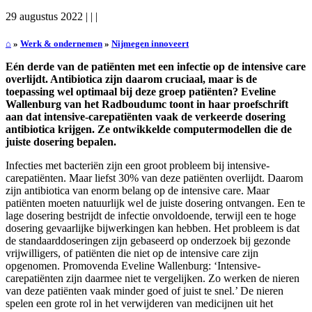
29 augustus 2022
|
|
|
⌂
»
Werk & ondernemen
»
Nijmegen innoveert
Eén derde van de patiënten met een infectie op de intensive care
overlijdt. Antibiotica zijn daarom cruciaal, maar is de
toepassing wel optimaal bij deze groep patiënten? Eveline
Wallenburg van het Radboudumc toont in haar proefschrift
aan dat intensive-carepatiënten vaak de verkeerde dosering
antibiotica krijgen. Ze ontwikkelde computermodellen die de
juiste dosering bepalen.
Infecties met bacteriën zijn een groot probleem bij intensive-
carepatiënten. Maar liefst 30% van deze patiënten overlijdt. Daarom
zijn antibiotica van enorm belang op de intensive care. Maar
patiënten moeten natuurlijk wel de juiste dosering ontvangen. Een te
lage dosering bestrijdt de infectie onvoldoende, terwijl een te hoge
dosering gevaarlijke bijwerkingen kan hebben. Het probleem is dat
de standaarddoseringen zijn gebaseerd op onderzoek bij gezonde
vrijwilligers, of patiënten die niet op de intensive care zijn
opgenomen. Promovenda Eveline Wallenburg: ‘Intensive-
carepatiënten zijn daarmee niet te vergelijken. Zo werken de nieren
van deze patiënten vaak minder goed of juist te snel.’ De nieren
spelen een grote rol in het verwijderen van medicijnen uit het