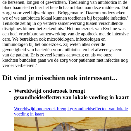
de hersenen, longen of gewrichten. Toediening van antibiotica in de
bloedbaan stelt echter het hele lichaam bloot aan deze middelen. Dat
zorgt voor veel bijwerkingen. Brüggemann: ‘Daarom onderzoeken
we of we antibiotica lokaal kunnen toedienen bij bepaalde infecties.’
Tenslotte zet hij in op verdere samenwerking tussen verschillende
disciplines binnen het ziekenhuis: ‘Het onderzoek van Eveline was
een heel vruchtbare samenwerking van de apotheek met de intensive
care. We betrekken ook microbiologen, infectiologen en
immunologen bij het onderzoek. Zij weten alles over de
gevoeligheid van bacteriën voor antibiotica en het afweersysteem
van de patiënt. Er is zoveel kennis aanwezig en als we onze
krachten bundelen gaan we de zorg voor patiënten met infecties nog
verder verbeteren.’
Dit vind je misschien ook interessant...
Wereldwijd onderzoek brengt
gezondheidseffecten van lokale voeding in kaart
Wereldwijd onderzoek brengt gezondheidseffecten van lokale
voeding in kaart