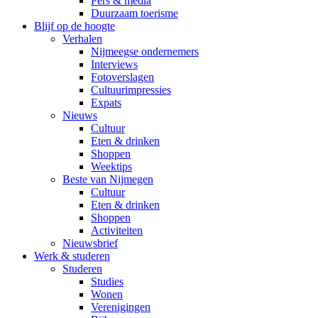
Pers & media
Duurzaam toerisme
Blijf op de hoogte
Verhalen
Nijmeegse ondernemers
Interviews
Fotoverslagen
Cultuurimpressies
Expats
Nieuws
Cultuur
Eten & drinken
Shoppen
Weektips
Beste van Nijmegen
Cultuur
Eten & drinken
Shoppen
Activiteiten
Nieuwsbrief
Werk & studeren
Studeren
Studies
Wonen
Verenigingen