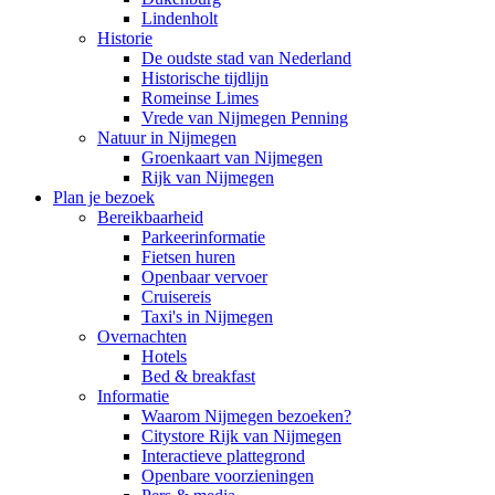
Lindenholt
Historie
De oudste stad van Nederland
Historische tijdlijn
Romeinse Limes
Vrede van Nijmegen Penning
Natuur in Nijmegen
Groenkaart van Nijmegen
Rijk van Nijmegen
Plan je bezoek
Bereikbaarheid
Parkeerinformatie
Fietsen huren
Openbaar vervoer
Cruisereis
Taxi's in Nijmegen
Overnachten
Hotels
Bed & breakfast
Informatie
Waarom Nijmegen bezoeken?
Citystore Rijk van Nijmegen
Interactieve plattegrond
Openbare voorzieningen