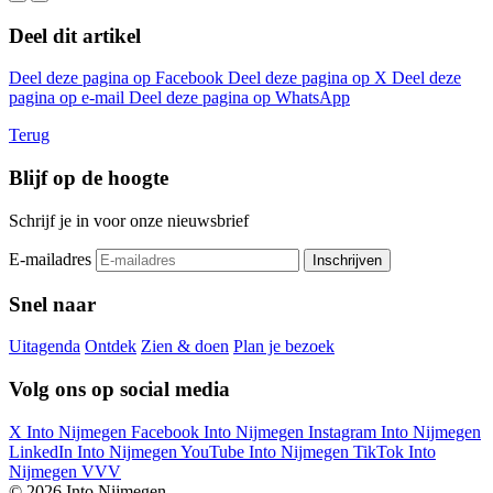
Deel dit artikel
Deel deze pagina op Facebook
Deel deze pagina op X
Deel deze
pagina op e-mail
Deel deze pagina op WhatsApp
Terug
Blijf op de hoogte
Schrijf je in voor onze nieuwsbrief
E-mailadres
Snel naar
Uitagenda
Ontdek
Zien & doen
Plan je bezoek
Volg ons op social media
X Into Nijmegen
Facebook Into Nijmegen
Instagram Into Nijmegen
LinkedIn Into Nijmegen
YouTube Into Nijmegen
TikTok Into
Nijmegen
VVV
© 2026 Into Nijmegen