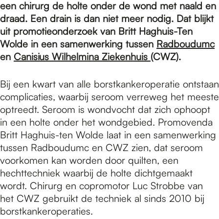
e
een chirurg de holte onder de wond met naald en
draad. Een drain is dan niet meer nodig. Dat blijkt
uit promotieonderzoek van Britt Haghuis-Ten
p
Wolde in een samenwerking tussen
Radboudumc
en
Canisius Wilhelmina Ziekenhuis
(CWZ).
a
Bij een kwart van alle borstkankeroperatie ontstaan
complicaties, waarbij seroom verreweg het meeste
g
optreedt. Seroom is wondvocht dat zich ophoopt
in een holte onder het wondgebied. Promovenda
Britt Haghuis-ten Wolde laat in een samenwerking
e
tussen Radboudumc en CWZ zien, dat seroom
voorkomen kan worden door quilten, een
hechttechniek waarbij de holte dichtgemaakt
wordt. Chirurg en copromotor Luc Strobbe van
het CWZ gebruikt de techniek al sinds 2010 bij
borstkankeroperaties.