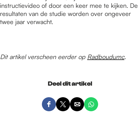
instructievideo of door een keer mee te kijken. De
resultaten van de studie worden over ongeveer
twee jaar verwacht.
Dit artikel verscheen eerder op
Radboudumc
.
Deel dit artikel
D
D
D
D
e
e
e
e
e
e
e
e
l
l
l
l