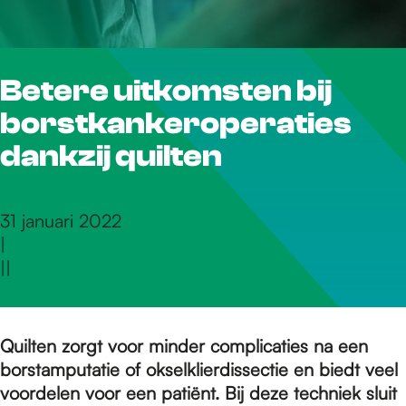
r
Betere uitkomsten bij
d
borstkankeroperaties
e
dankzij quilten
h
31 januari 2022
|
|
|
o
m
Quilten zorgt voor minder complicaties na een
borstamputatie of okselklierdissectie en biedt veel
voordelen voor een patiënt. Bij deze techniek sluit