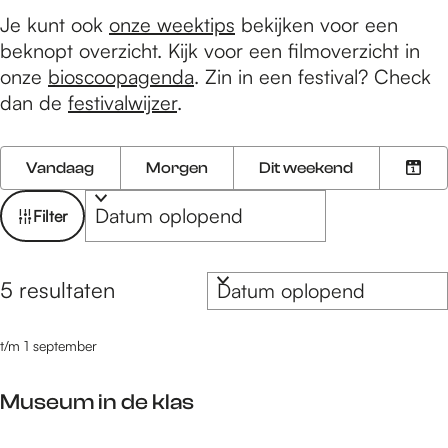
e
Je kunt ook
onze weektips
bekijken voor een
beknopt overzicht. Kijk voor een filmoverzicht in
onze
bioscoopagenda
. Zin in een festival? Check
dan de
festivalwijzer
.
W
W
S
Vandaag
Morgen
Dit weekend
K
a
o
a
i
n
r
t
Filter
e
n
t
z
s
e
e
o
S
d
e
e
5 resultaten
o
e
a
r
r
r
t
o
k
t/m 1 september
t
u
p
j
e
m
:
Museum in de klas
e
e
r