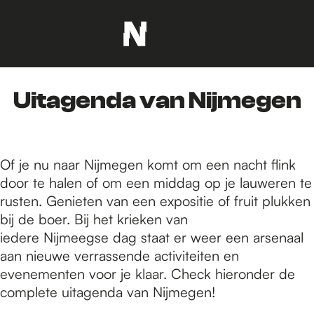
G
a
n
Uitagenda van Nijmegen
a
a
r
d
Of je nu naar Nijmegen komt om een nacht flink
e
door te halen of om een middag op je lauweren te
h
rusten. Genieten van een expositie of fruit plukken
o
bij de boer. Bij het krieken van
m
iedere Nijmeegse dag staat er weer een arsenaal
e
aan nieuwe verrassende activiteiten en
p
evenementen voor je klaar. Check hieronder de
a
complete uitagenda van Nijmegen!
g