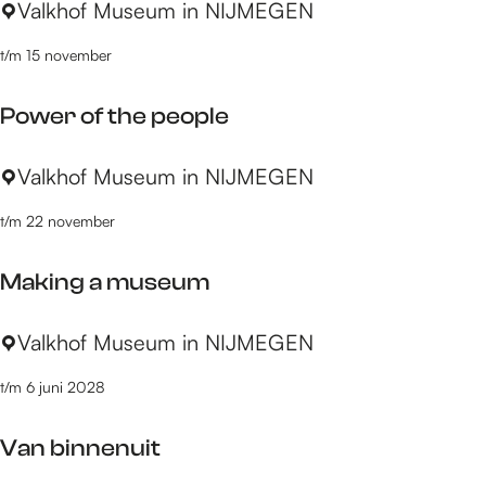
M
Valkhof Museum in NIJMEGEN
o
u
p
t/m 15 november
s
:
e
Power of the people
u
m
P
Valkhof Museum in NIJMEGEN
i
o
n
t/m 22 november
w
d
e
e
Making a museum
r
k
o
l
M
Valkhof Museum in NIJMEGEN
f
a
a
t
s
t/m 6 juni 2028
k
h
i
e
Van binnenuit
n
p
g
e