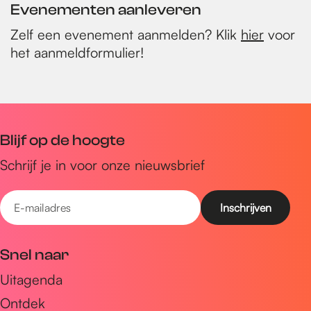
Evenementen aanleveren
Zelf een evenement aanmelden? Klik
hier
voor
het aanmeldformulier!
Blijf op de hoogte
Schrijf je in voor onze nieuwsbrief
E
-
m
Snel naar
a
Uitagenda
i
Ontdek
l