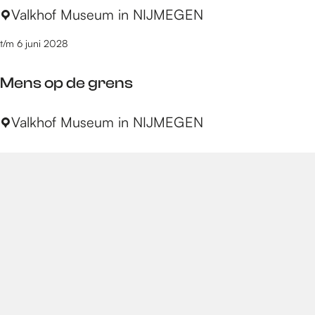
V
Valkhof Museum in NIJMEGEN
a
o
a
m
p
t/m 6 juni 2028
n
u
l
b
s
e
Mens op de grens
i
e
n
u
M
Valkhof Museum in NIJMEGEN
n
m
e
e
n
n
s
u
o
i
p
t
d
e
g
r
e