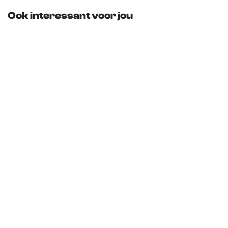
n
Ook interessant voor jou
s
k
e
r
k