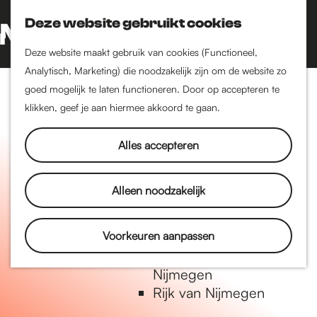
Nijmegen-Oud-West
Deze website gebruikt cookies
Dukenburg
Z
K
Lindenholt
o
a
G
M
Deze website maakt gebruik van cookies (Functioneel,
e
a
a
Analytisch, Marketing) die noodzakelijk zijn om de website zo
e
Historie
k
r
n
goed mogelijk te laten functioneren. Door op accepteren te
n
De oudste stad van
e
t
a
klikken, geef je aan hiermee akkoord te gaan.
u
Nederland
n
a
Historische tijdlijn
r
Alles accepteren
Romeinse Limes
d
Vrede van Nijmegen
e
Alleen noodzakelijk
Penning
h
o
m
Voorkeuren aanpassen
Natuur in Nijmegen
e
Groenkaart van
p
Nijmegen
a
Rijk van Nijmegen
g