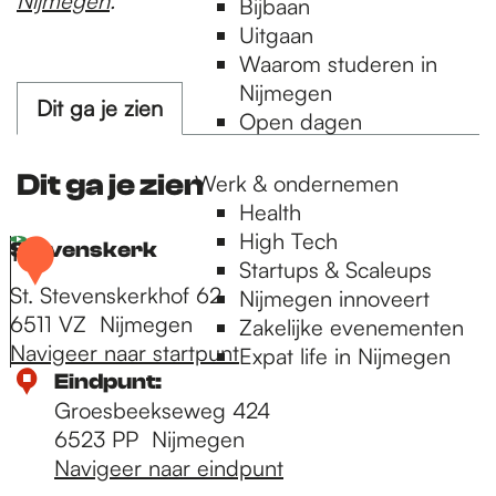
Nijmegen
.
Bijbaan
Uitgaan
Waarom studeren in
Nijmegen
Dit ga je zien
Open dagen
Dit ga je zien
Werk & ondernemen
Health
High Tech
Stevenskerk
1
Startups & Scaleups
St. Stevenskerkhof 62
Nijmegen innoveert
6511 VZ
Nijmegen
Zakelijke evenementen
Navigeer naar startpunt
Expat life in Nijmegen
S
Eindpunt:
t
Groesbeekseweg 424
e
6523 PP
Nijmegen
v
Navigeer naar eindpunt
e