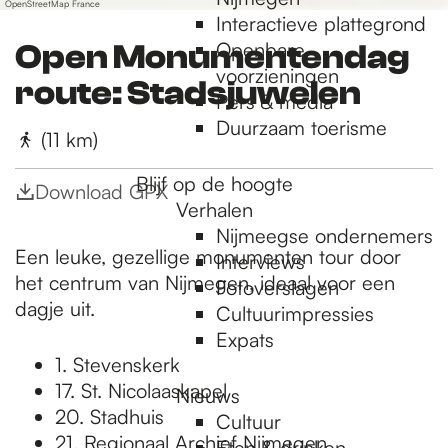
OpenStreetMap France
Interactieve plattegrond
Openbare
Open Monumentendag
voorzieningen
route: Stadsjuwelen
Pers & media
Duurzaam toerisme
(11 km)
Blijf op de hoogte
Download GPX
Verhalen
Nijmeegse ondernemers
Een leuke, gezellige monumenten tour door
Interviews
het centrum van Nijmegen, ideaal voor een
Fotoverslagen
dagje uit.
Cultuurimpressies
Expats
1. Stevenskerk
17. St. Nicolaaskapel
Nieuws
20. Stadhuis
Cultuur
21. Regionaal Archief Nijmegen
Eten & drinken