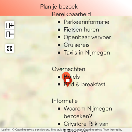
e
Plan je bezoek
Bereikbaarheid
Parkeerinformatie
+
Fietsen huren
−
Openbaar vervoer
Cruisereis
Taxi's in Nijmegen
Overnachten
1
Hotels
1
a
Bed & breakfast
d
d
Informatie
r
e
Waarom Nijmegen
s
bezoeken?
s
Citystore Rijk van
Nijmegen
Leaflet
|
© OpenStreetMap contributors, Tiles style by Humanitarian OpenStreetMap Team hosted by