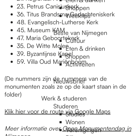
23. Petrus Canisiuskerk
Shoppen
36. Titus Brandsma Gedachteniskerk
Weektips
48. Evangelisch-Lutherse Kerk
45. Museum KAM
Beste van Nijmegen
47. Maria Geboortekerk
Cultuur
35. De Witte Molen
Eten & drinken
39. Byzantijnse Kapel
Shoppen
59. Villa Oud Mariënboom
Activiteiten
(De nummers zijn de nummers van de
Nieuwsbrief
monumenten zoals ze op de kaart staan in de
folder)
Werk & studeren
Studeren
Klik hier voor de route via Google Maps
Studies
Wonen
Meer informatie over
Open Monumentendag in
Verenigingen