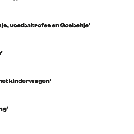
je, voetbaltrofee en Goebeltje'
'
 met kinderwagen'
ng'