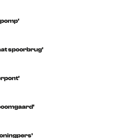
ngpomp'
aat spoorbrug'
erpont'
 boomgaard'
honingpers'