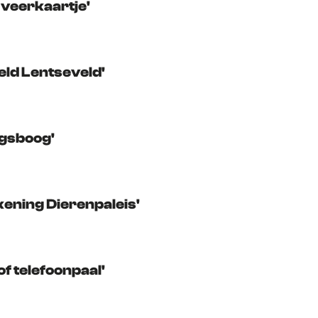
 veerkaartje'
eld Lentseveld'
ngsboog'
kening Dierenpaleis'
f telefoonpaal'