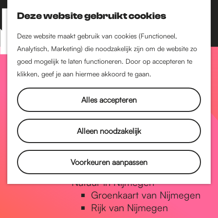
Nijmegen-Zuid
Nijmegen-Nieuw-West
Deze website gebruikt cookies
Z
K
Nijmegen-Oud-West
o
a
M
Deze website maakt gebruik van cookies (Functioneel,
Dukenburg
e
a
Analytisch, Marketing) die noodzakelijk zijn om de website zo
e
Lindenholt
G
k
r
goed mogelijk te laten functioneren. Door op accepteren te
n
e
t
klikken, geef je aan hiermee akkoord te gaan.
Historie
u
n
De oudste stad van
a
Alles accepteren
Nederland
Historische tijdlijn
n
Romeinse Limes
Alleen noodzakelijk
Vrede van Nijmegen
Penning
a
Voorkeuren aanpassen
Natuur in Nijmegen
Groenkaart van Nijmegen
a
Rijk van Nijmegen