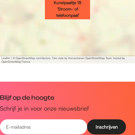
a
p
Kunstpaaltje 18
l
a
'Stroom- of
t
telefoonpaal'
a
j
l
e
t
1
j
8
e
'
1
Leaflet
|
© OpenStreetMap contributors, Tiles style by Humanitarian OpenStreetMap Team hosted by
S
OpenStreetMap France
8
t
'
r
S
o
t
o
r
Blijf op de hoogte
m
o
Schrijf je in voor onze nieuwsbrief
-
o
o
m
E
f
-
-
t
o