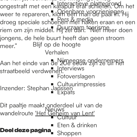
e
Interactieve plattegrond
ongestraft met een katapult eraf schieten. Om het
Openbare voorzieningen
weer te repareren, klom een man de paal in. Hij
Pers & media
p
droeg speciale schoenen met haken eraan en een
Duurzaam toerisme
riem om zijn middel. Hij zei dan: “Niet meer doen
jongens, de hele buurt heeft dan geen stroom
a
Blijf op de hoogte
meer.”
Verhalen
Nijmeegse ondernemers
Aan het einde van de 20e eeuw zijn ze uit het
g
Interviews
straatbeeld verdwenen.
Fotoverslagen
Cultuurimpressies
e
Inzender: Stephan Janssen
Expats
Dit paaltje maakt onderdeel uit van de
Nieuws
wandelroute
'Het Geheim van Lent'
Cultuur
Eten & drinken
Deel deze pagina
Shoppen