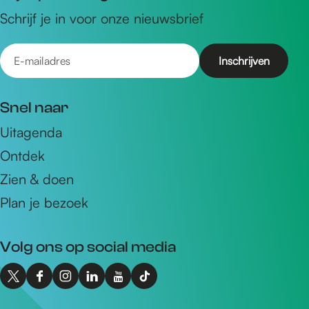
Schrijf je in voor onze nieuwsbrief
E
-
m
Snel naar
a
Uitagenda
i
Ontdek
l
a
Zien & doen
d
Plan je bezoek
r
e
Volg ons op social media
s
X
F
I
L
Y
T
I
a
n
i
o
i