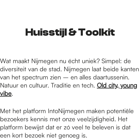
r
d
Huisstijl & Toolkit
e
Wat maakt Nijmegen nu écht uniek? Simpel: de
diversiteit van de stad. Nijmegen laat beide kanten
h
van het spectrum zien – en alles daartussenin.
Natuur en cultuur. Traditie en tech.
Old city, young
vibe
.
o
Met het platform IntoNijmegen maken potentiële
m
bezoekers kennis met onze veelzijdigheid. Het
platform bewijst dat er zó veel te beleven is dat
een kort bezoek niet genoeg is.