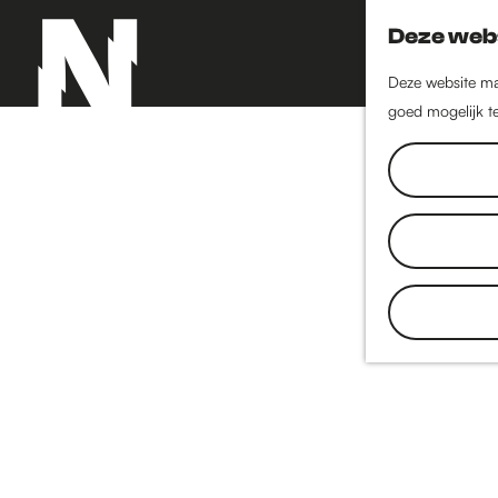
Deze webs
Deze website maa
goed mogelijk te
G
a
n
a
a