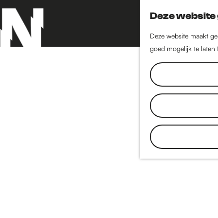
Deze website 
Deze website maakt geb
goed mogelijk te laten
G
a
n
a
a