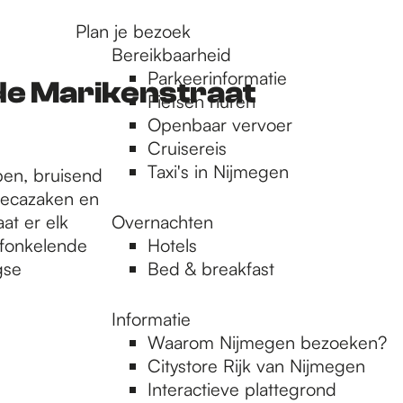
Plan je bezoek
Bereikbaarheid
Parkeerinformatie
de Marikenstraat
Fietsen huren
Openbaar vervoer
Cruisereis
Taxi's in Nijmegen
pen, bruisend
orecazaken en
aat er elk
Overnachten
t fonkelende
Hotels
gse
Bed & breakfast
Informatie
Waarom Nijmegen bezoeken?
Citystore Rijk van Nijmegen
Interactieve plattegrond