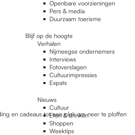
Openbare voorzieningen
Pers & media
Duurzaam toerisme
Blijf op de hoogte
Verhalen
Nijmeegse ondernemers
Interviews
Fotoverslagen
Cultuurimpressies
Expats
Nieuws
Cultuur
eding en cadeaus tot een plek om neer te ploffen
Eten & drinken
Shoppen
Weektips