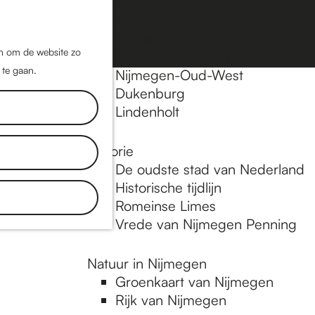
Nijmegen-Oost
Nijmegen-Midden
Z
K
Nijmegen-Zuid
o
a
M
jn om de website zo
Nijmegen-Nieuw-West
e
a
 te gaan.
e
Nijmegen-Oud-West
k
r
Dukenburg
n
e
t
Lindenholt
u
n
Historie
De oudste stad van Nederland
Historische tijdlijn
Romeinse Limes
Vrede van Nijmegen Penning
Natuur in Nijmegen
Groenkaart van Nijmegen
Rijk van Nijmegen