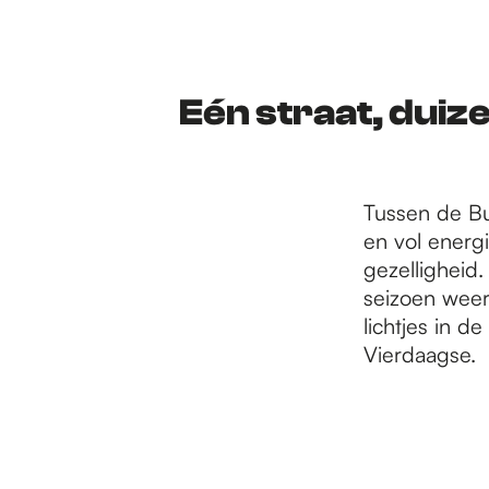
r
d
Eén straat, dui
e
Tussen de Bu
en vol energi
h
gezelligheid.
seizoen weer 
lichtjes in d
o
Vierdaagse.
m