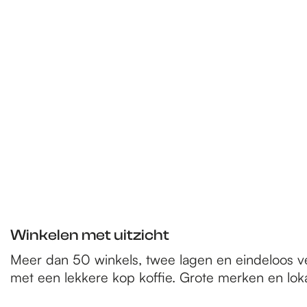
e
p
a
g
e
Winkelen met uitzicht
Meer dan 50 winkels, twee lagen en eindeloos vee
met een lekkere kop koffie. Grote merken en lokal