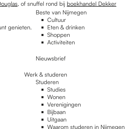
Douglas
, of snuffel rond bij
boekhandel Dekker
Beste van Nijmegen
Cultuur
unt genieten.
Eten & drinken
Shoppen
Activiteiten
Nieuwsbrief
Werk & studeren
Studeren
Studies
Wonen
Verenigingen
Bijbaan
Uitgaan
Waarom studeren in Nijmegen