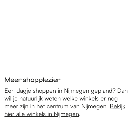
i
r
g
g
r
r
o
e
e
p
d
n
p
a
e
a
g
v
g
i
o
i
n
l
n
a
g
a
e
n
Meer shopplezier
d
Een dagje shoppen in Nijmegen gepland? Dan
e
wil je natuurlijk weten welke winkels er nog
p
meer zijn in het centrum van Nijmegen.
Bekijk
a
hier alle winkels in Nijmegen
.
g
i