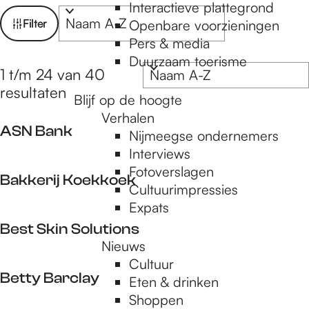
e
Interactieve plattegrond
W
S
Filter
Openbare voorzieningen
o
a
Pers & media
p
r
t
Duurzaam toerisme
t
S
1 t/m 24 van 40
z
e
o
resultaten
a
o
Blijf op de hoogte
e
r
Verhalen
e
r
t
ASN Bank
Nijmeegse ondernemers
o
k
e
g
Interviews
p
e
j
A
Fotoverslagen
:
r
Bakkerij Koekkoek
e
S
Cultuurimpressies
e
o
N
Expats
p
B
B
Best Skin Solutions
:
a
a
Nieuws
k
n
Cultuur
B
k
k
Betty Barclay
Eten & drinken
e
e
Shoppen
s
r