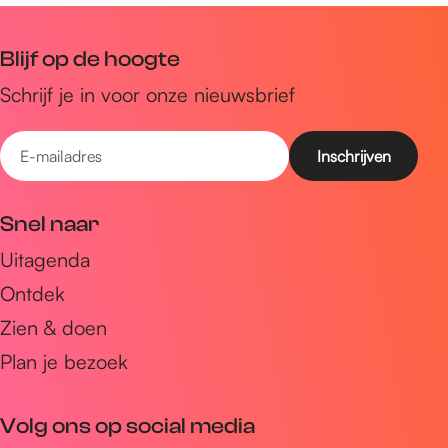
n
a
Blijf op de hoogte
Schrijf je in voor onze nieuwsbrief
E
-
m
Snel naar
a
Uitagenda
i
Ontdek
l
a
Zien & doen
d
Plan je bezoek
r
e
Volg ons op social media
s