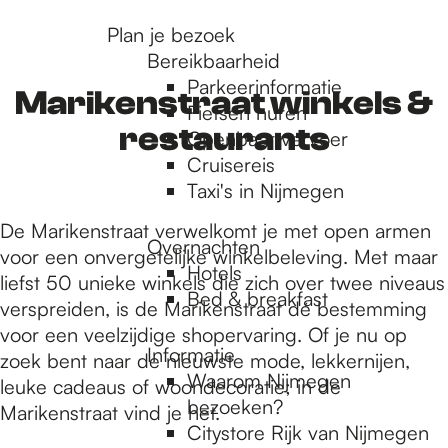
r
Plan je bezoek
Bereikbaarheid
Parkeerinformatie
d
Marikenstraat winkels &
Fietsen huren
restaurants
Openbaar vervoer
Cruisereis
e
Taxi's in Nijmegen
De Marikenstraat verwelkomt je met open armen
h
Overnachten
voor een onvergetelijke winkelbeleving. Met maar
Hotels
liefst 50 unieke winkels die zich over twee niveaus
Bed & breakfast
o
verspreiden, is de Marikenstraat dé bestemming
voor een veelzijdige shopervaring. Of je nu op
Informatie
zoek bent naar de nieuwste mode, lekkernijen,
m
Waarom Nijmegen
leuke cadeaus of woondecoratie; in de
bezoeken?
Marikenstraat vind je het.
Citystore Rijk van Nijmegen