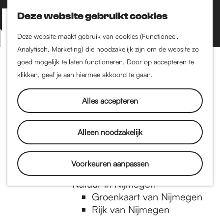
Nijmegen-Zuid
Nijmegen-Nieuw-West
Deze website gebruikt cookies
Z
K
Nijmegen-Oud-West
o
a
M
Deze website maakt gebruik van cookies (Functioneel,
Dukenburg
e
a
Analytisch, Marketing) die noodzakelijk zijn om de website zo
e
Lindenholt
G
k
r
goed mogelijk te laten functioneren. Door op accepteren te
n
e
t
klikken, geef je aan hiermee akkoord te gaan.
Historie
u
n
De oudste stad van
a
Alles accepteren
Nederland
Historische tijdlijn
n
Romeinse Limes
Alleen noodzakelijk
Vrede van Nijmegen
Penning
a
Voorkeuren aanpassen
Natuur in Nijmegen
Groenkaart van Nijmegen
a
Rijk van Nijmegen