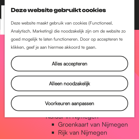
Nijmegen-Zuid
Nijmegen-Nieuw-West
Deze website gebruikt cookies
Z
K
Nijmegen-Oud-West
o
a
M
Deze website maakt gebruik van cookies (Functioneel,
Dukenburg
e
a
Analytisch, Marketing) die noodzakelijk zijn om de website zo
e
Lindenholt
G
k
r
goed mogelijk te laten functioneren. Door op accepteren te
n
e
t
klikken, geef je aan hiermee akkoord te gaan.
Historie
u
n
De oudste stad van
a
Alles accepteren
Nederland
Historische tijdlijn
n
Romeinse Limes
Alleen noodzakelijk
Vrede van Nijmegen
Penning
a
Voorkeuren aanpassen
Natuur in Nijmegen
Groenkaart van Nijmegen
a
Rijk van Nijmegen