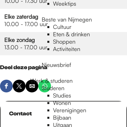
10.00 - 17.30 uur
Weektips
Elke zaterdag
Beste van Nijmegen
10.00 - 17.00 uur
Cultuur
Eten & drinken
Elke zondag
Shoppen
13.00 - 17.00 uur
Activiteiten
Nieuwsbrief
Deel deze pagina
Werk & studeren
Studeren
D
D
D
D
Studies
e
e
e
e
Wonen
e
e
e
e
Verenigingen
l
l
l
l
Contact
Bijbaan
d
d
d
d
Uitgaan
e
e
e
e