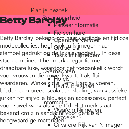
r
Plan je bezoek
Bereikbaarheid
Betty Barclay
Parkeerinformatie
d
Fietsen huren
Betty Barclay, bekend om haar verfijnde en tijdloze
Openbaar vervoer
modecollecties, heeft ook in Nijmegen haar
Cruisereis
e
stempel gedrukt op de lokale modestijl. In deze
Taxi's in Nijmegen
stad combineert het merk elegantie met
draagbare luxe, waardoor het toegankelijk wordt
h
Overnachten
voor vrouwen die zowel kwaliteit als flair
Hotels
waarderen. Winkels die Betty Barclay voeren,
Bed & breakfast
o
bieden een breed scala aan kleding, van klassieke
jurken tot stijlvolle blouses en accessoires, perfect
Informatie
voor zowel werk als vrije tijd. Het merk staat
m
Waarom Nijmegen
bekend om zijn aandacht voor details en
bezoeken?
hoogwaardige materialen.
Citystore Rijk van Nijmegen