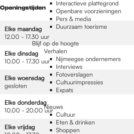
e
Interactieve plattegrond
Openingstijden
Openbare voorzieningen
Pers & media
p
Duurzaam toerisme
Elke maandag
12.00 - 17.30 uur
a
Blijf op de hoogte
Verhalen
Elke dinsdag
Nijmeegse ondernemers
10.00 - 17.30 uur
g
Interviews
Fotoverslagen
Elke woensdag
Cultuurimpressies
e
gesloten
Expats
Elke donderdag
Nieuws
10.00 - 20.00 uur
Cultuur
Eten & drinken
Elke vrijdag
Shoppen