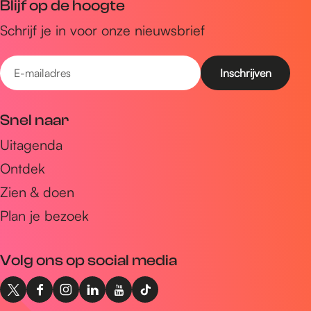
Blijf op de hoogte
Schrijf je in voor onze nieuwsbrief
E
-
m
Snel naar
a
Uitagenda
i
Ontdek
l
a
Zien & doen
d
Plan je bezoek
r
e
Volg ons op social media
s
X
F
I
L
Y
T