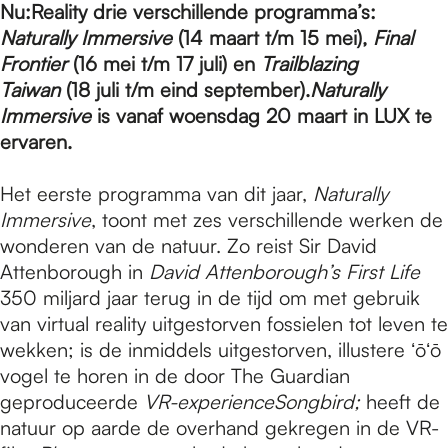
e
Nu:Reality drie verschillende programma’s:
Naturally Immersive
(14 maart t/m 15 mei),
Final
Frontier
(16 mei t/m 17 juli) en
Trailblazing
p
Taiwan
(18 juli t/m eind september).
Naturally
Immersive
is vanaf woensdag 20 maart in LUX te
a
ervaren.
Het eerste programma van dit jaar,
Naturally
g
Immersive
, toont met zes verschillende werken de
wonderen van de natuur. Zo reist Sir David
Attenborough in
David Attenborough’s First Life
e
350 miljard jaar terug in de tijd om met gebruik
van virtual reality uitgestorven fossielen tot leven te
wekken; is de inmiddels uitgestorven, illustere ʻōʻō
vogel te horen in de door The Guardian
geproduceerde
VR-experience
Songbird;
heeft de
natuur op aarde de overhand gekregen in de VR-