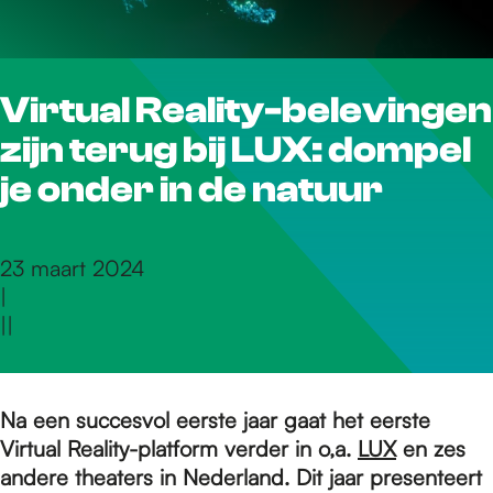
r
Virtual Reality-belevingen
d
zijn terug bij LUX: dompel
e
je onder in de natuur
h
23 maart 2024
|
|
|
o
m
Na een succesvol eerste jaar gaat het eerste
Virtual Reality-platform verder in o,a.
LUX
en zes
andere theaters in Nederland. Dit jaar presenteert