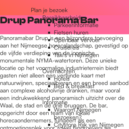
r
Plan je bezoek
Bereikbaarheid
Drup Panorama Bar
Parkeerinformatie
d
Fietsen huren
Panoramabar Drup is een bijzondere toevoeging
Openbaar vervoer
aan het Nijmeegse horecalandschap, gevestigd op
Cruisereis
e
de vijfde verdieping van de iconische,
Taxi's in Nijmegen
monumentale NYMA-watertoren. Deze unieke
locatie op het voormalige industrieterrein biedt
h
Overnachten
gasten niet alleen een verfijnde kaart met
Hotels
natuurwijnen, speciaalbieren en een breed aanbod
Bed & breakfast
o
aan complexe alcoholvrije dranken, maar vooral
een indrukwekkend panoramisch uitzicht over de
Informatie
Waal, de stad en de drie bruggen. De bar,
m
Waarom Nijmegen
opgericht door een team van lokale
bezoeken?
horecaondernemers, fungeert als een
Citystore Rijk van Nijmegen
ontmoetingsplek voor zowel fijnproevers als