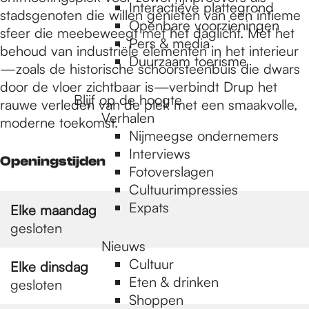
e
Interactieve plattegrond
stadsgenoten die willen genieten van een intieme
Openbare voorzieningen
sfeer die meebeweegt met het daglicht. Met het
Pers & media
p
behoud van industriële elementen in het interieur
Duurzaam toerisme
—zoals de historische schoorsteenbuis die dwars
door de vloer zichtbaar is—verbindt Drup het
a
Blijf op de hoogte
rauwe verleden van de plek met een smaakvolle,
Verhalen
moderne toekomst.
Nijmeegse ondernemers
g
Interviews
Openingstijden
Fotoverslagen
Cultuurimpressies
e
Expats
Elke maandag
gesloten
Nieuws
Cultuur
Elke dinsdag
Eten & drinken
gesloten
Shoppen