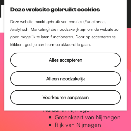
Nijmegen-Zuid
Nijmegen-Nieuw-West
Deze website gebruikt cookies
Z
K
Nijmegen-Oud-West
o
a
M
Deze website maakt gebruik van cookies (Functioneel,
Dukenburg
e
a
Analytisch, Marketing) die noodzakelijk zijn om de website zo
e
Lindenholt
G
k
r
goed mogelijk te laten functioneren. Door op accepteren te
n
e
t
klikken, geef je aan hiermee akkoord te gaan.
Historie
u
n
De oudste stad van
a
Alles accepteren
Nederland
Historische tijdlijn
n
Romeinse Limes
Alleen noodzakelijk
Vrede van Nijmegen
Penning
a
Voorkeuren aanpassen
Natuur in Nijmegen
Groenkaart van Nijmegen
a
Rijk van Nijmegen