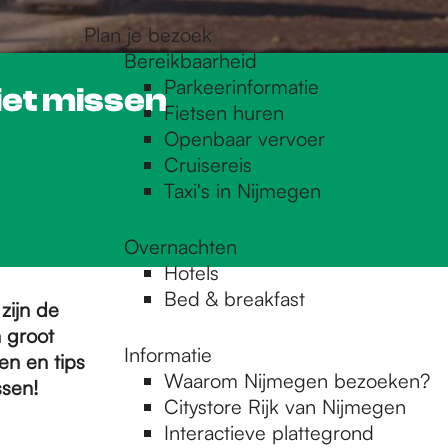
Plan je bezoek
Bereikbaarheid
Parkeerinformatie
iet missen
Fietsen huren
Openbaar vervoer
Cruisereis
Taxi's in Nijmegen
Overnachten
Hotels
Bed & breakfast
zijn de
 groot
Informatie
en en tips
Waarom Nijmegen bezoeken?
ssen!
Citystore Rijk van Nijmegen
Interactieve plattegrond