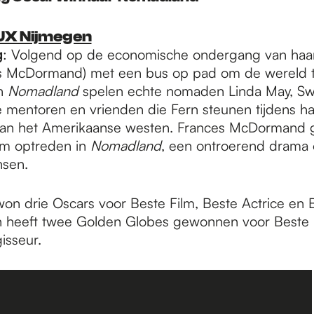
LUX Nijmegen
g
: Volgend op de economische ondergang van haar 
es McDormand) met een bus op pad om de wereld 
In
Nomadland
spelen echte nomaden Linda May, Sw
 mentoren en vrienden die Fern steunen tijdens ha
van het Amerikaanse westen. Frances McDormand 
em optreden in
Nomadland
, een ontroerend drama 
nsen.
on drie Oscars voor Beste Film, Beste Actrice en 
n heeft twee Golden Globes gewonnen voor Beste 
isseur.