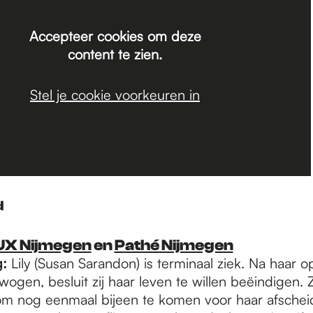
Accepteer cookies om deze
content te zien.
Stel je cookie voorkeuren in
d
UX Nijmegen
en
Pathé Nijmegen
g:
Lily (Susan Sarandon) is terminaal ziek. Na haar op
gen, besluit zij haar leven te willen beëindigen. 
 om nog eenmaal bijeen te komen voor haar afscheid