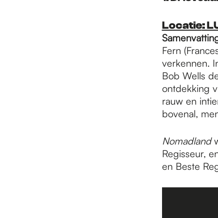
e
Locatie
: 
p
Samenvattin
Fern (Franc
verkennen. 
a
Bob Wells de
ontdekking 
rauw en inti
g
bovenal, me
e
Nomadland
w
Regisseur, e
en Beste Reg