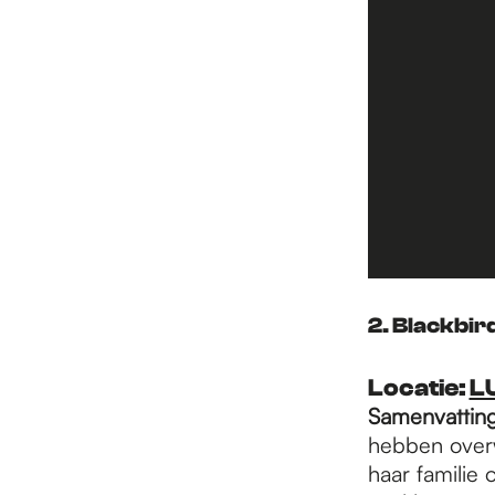
2. Blackbir
Locatie
:
L
Samenvattin
hebben overwo
haar familie