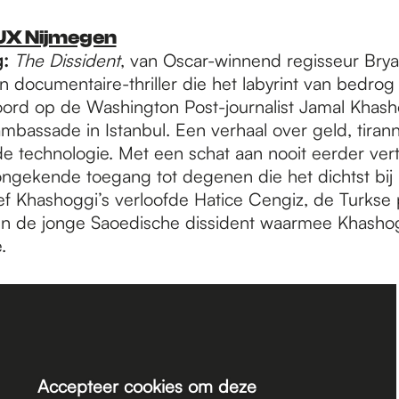
UX Nijmegen
g:
The Dissident
, van Oscar-winnend regisseur Brya
een documentaire-thriller die het labyrint van bedrog
ord op de Washington Post-journalist Jamal Khash
mbassade in Istanbul. Een verhaal over geld, tirann
e technologie. Met een schat aan nooit eerder ve
ngekende toegang tot degenen die het dichtst bij 
ief Khashoggi’s verloofde Hatice Cengiz, de Turkse p
en de jonge Saoedische dissident waarmee Khasho
.
Accepteer cookies om deze