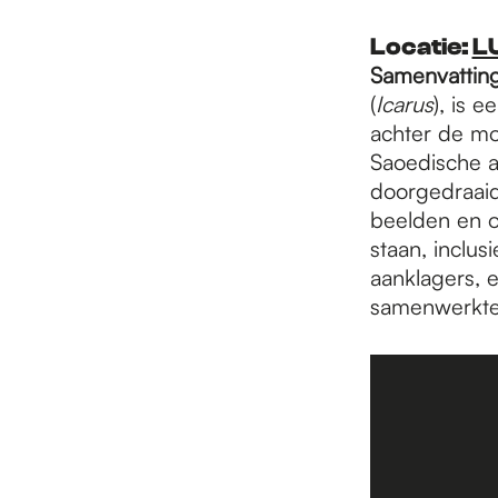
Locatie
:
L
Samenvattin
(
Icarus
), is 
achter de mo
Saoedische a
doorgedraaid
beelden en o
staan, inclus
aanklagers, 
samenwerkte