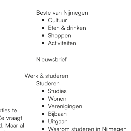
Beste van Nijmegen
Cultuur
Eten & drinken
Shoppen
Activiteiten
Nieuwsbrief
Werk & studeren
Studeren
Studies
Wonen
Verenigingen
ties te
Bijbaan
Ze vraagt
Uitgaan
. Maar al
Waarom studeren in Nijmegen