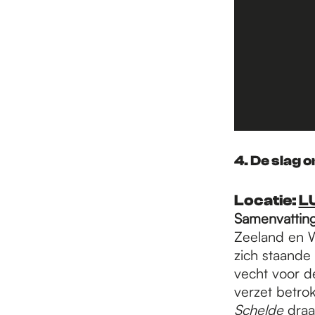
4. De slag 
Locatie:
L
Samenvattin
Zeeland en W
zich staande
vecht voor d
verzet betro
Schelde
draa