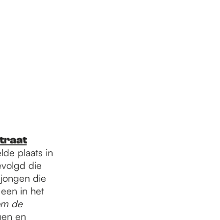
traat
de plaats in
evolgd die
 jongen die
 een in het
om de
gen en