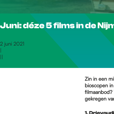
r
Juni: déze 5 films in de N
d
e
2 juni 2021
|
|
|
h
o
Zin in een mi
bioscopen in
filmaanbod? 
m
gekregen van
1. Drievou