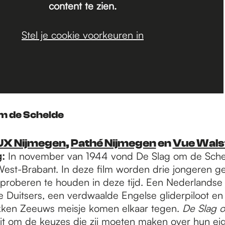
content te zien.
Stel je cookie voorkeuren in
om de Schelde
UX Nijmegen
,
Pathé Nijmegen
en
Vue Wals
g:
In november van 1944 vond De Slag om de Schel
est-Brabant. In deze film worden drie jongeren g
 proberen te houden in deze tijd. Een Nederlandse
e Duitsers, een verdwaalde Engelse gliderpiloot en
kken Zeeuws meisje komen elkaar tegen.
De Slag 
it om de keuzes die zij moeten maken over hun ei