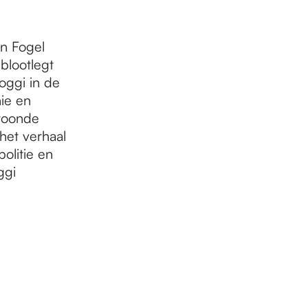
n Fogel
 blootlegt
oggi in de
ie en
rtoonde
het verhaal
olitie en
ggi