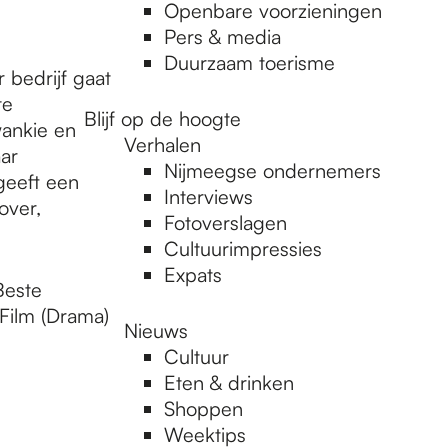
Openbare voorzieningen
Pers & media
Duurzaam toerisme
bedrijf gaat
te
Blijf op de hoogte
ankie en
Verhalen
ar
Nijmeegse ondernemers
geeft een
Interviews
over,
Fotoverslagen
Cultuurimpressies
Expats
Beste
Film (Drama)
Nieuws
Cultuur
Eten & drinken
Shoppen
Weektips