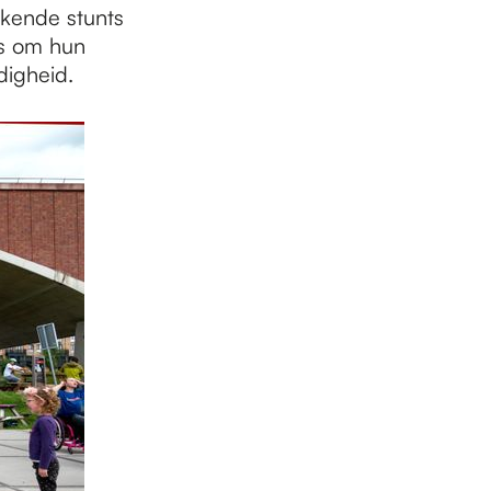
kende stunts
ns om hun
digheid.