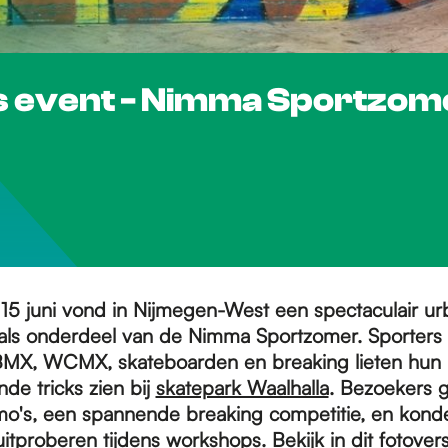
s event - Nimma Sportzom
15 juni vond in Nijmegen-West een spectaculair ur
 als onderdeel van de Nimma Sportzomer. Sporters
BMX, WCMX, skateboarden en breaking lieten hun
de tricks zien bij
skatepark Waalhalla
. Bezoekers 
o's, een spannende breaking competitie, en kond
uitproberen tijdens workshops. Bekijk in dit fotover