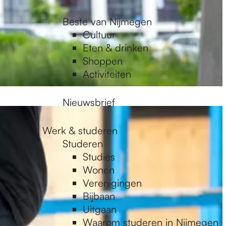
Beste van Nijmegen
Cultuur
Eten & drinken
Shoppen
Activiteiten
Nieuwsbrief
Werk & studeren
Studeren
Studies
Wonen
Verenigingen
Bijbaan
Uitgaan
Waarom studeren in Nijmegen