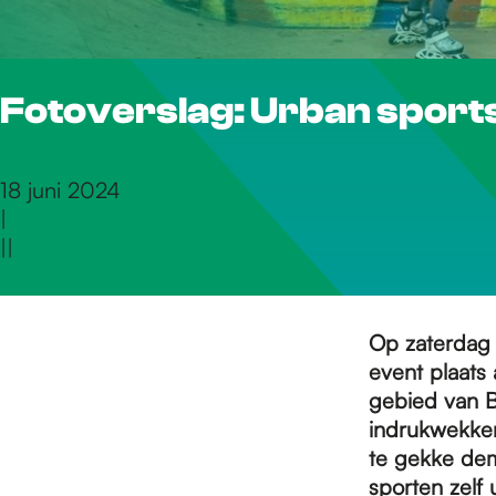
r
Fotoverslag: Urban sport
d
e
18 juni 2024
|
|
|
h
o
Op zaterdag 
event plaats
gebied van 
m
indrukwekken
te gekke dem
sporten zelf 