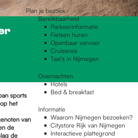
Plan je bezoek
Bereikbaarheid
Parkeerinformatie
er
Fietsen huren
Openbaar vervoer
Cruisereis
Taxi's in Nijmegen
Overnachten
Hotels
Bed & breakfast
ban sports
 op het
Informatie
Waarom Nijmegen bezoeken?
genoten van
Citystore Rijk van Nijmegen
en de
Interactieve plattegrond
slag de