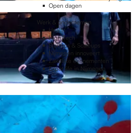
Open dagen
Werk & ondernemen
Health
High Tech
Startups & Scaleups
Nijmegen innoveert
Zakelijke evenementen
Expat life in Nijmegen