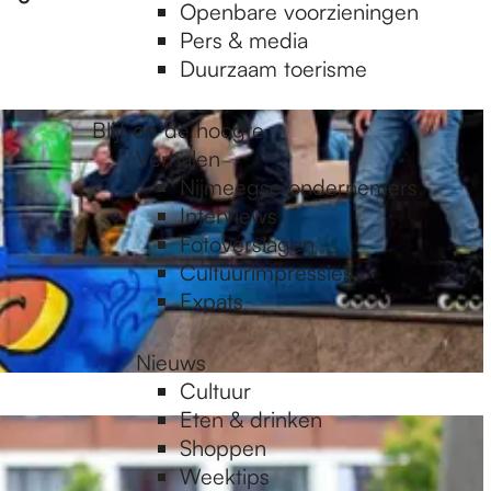
Openbare voorzieningen
Pers & media
Duurzaam toerisme
Blijf op de hoogte
Verhalen
Nijmeegse ondernemers
Interviews
Fotoverslagen
Cultuurimpressies
Expats
Nieuws
Cultuur
Eten & drinken
Shoppen
Weektips