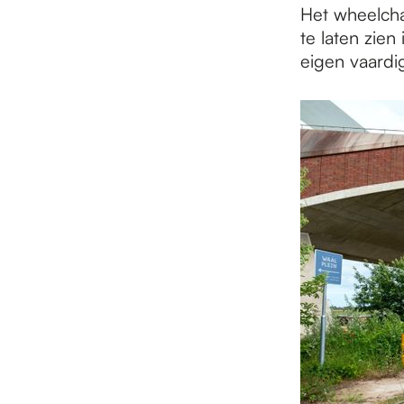
Het wheelcha
te laten zie
eigen vaardig