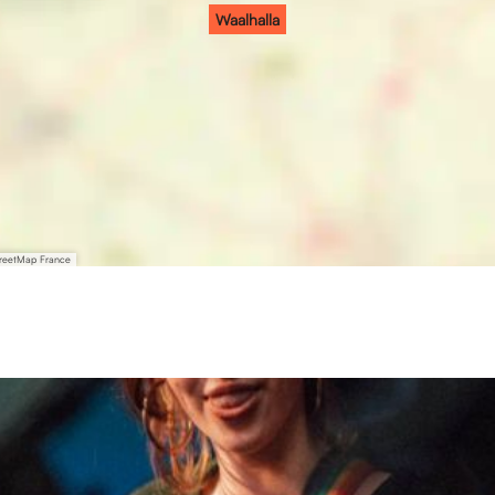
Waalhalla
treetMap France