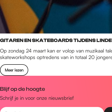
GITAREN EN SKATEBOARDS TIJDENS LIN
Op zondag 24 maart kan er volop van muzikaal tal
skateworkshops optredens van in totaal 20 jonge
Meer lezen
Blijf op de hoogte
Schrijf je in voor onze nieuwsbrief
E