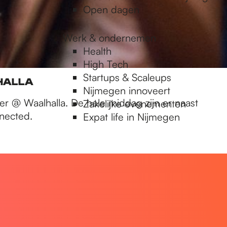
Open dagen
Werk & ondernemen
Health
High Tech
Startups & Scaleups
LHALLA
Nijmegen innoveert
r @ Waalhalla. De hele middag zijn er naast
Zakelijke evenementen
nected.
Expat life in Nijmegen