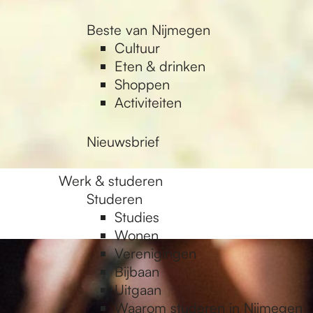
Beste van Nijmegen
Cultuur
Eten & drinken
Shoppen
Activiteiten
Nieuwsbrief
Werk & studeren
Studeren
Studies
Wonen
Verenigingen
Bijbaan
Uitgaan
Waarom studeren in Nijmegen