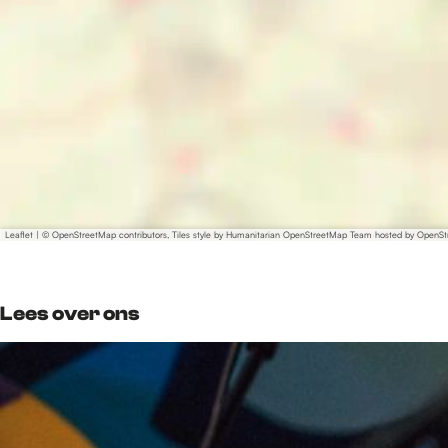
Leaflet
|
© OpenStreetMap contributors, Tiles style by Humanitarian OpenStreetMap Team hosted by OpenS
Lees over ons