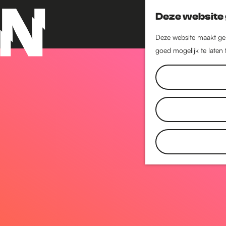
Deze website 
Deze website maakt geb
goed mogelijk te laten
G
a
n
a
a