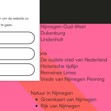
Nijmegen-Oost
Nijmegen-Midden
Z
K
Nijmegen-Zuid
o
a
M
jn om de website zo
Nijmegen-Nieuw-West
e
a
 te gaan.
e
Nijmegen-Oud-West
k
r
Dukenburg
n
e
t
Lindenholt
u
n
Historie
De oudste stad van Nederland
Historische tijdlijn
Romeinse Limes
Vrede van Nijmegen Penning
Natuur in Nijmegen
Groenkaart van Nijmegen
Rijk van Nijmegen