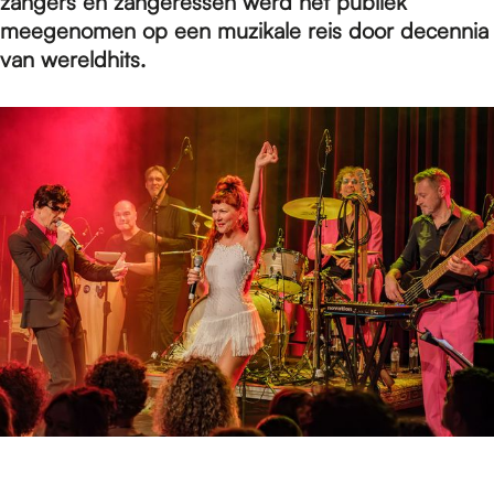
e
zangers en zangeressen werd het publiek
meegenomen op een muzikale reis door decennia
van wereldhits.
p
a
g
e