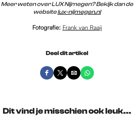
Meer weten over LUX Nijmegen? Bekijk dan de
website
lux-nijmegen.nl
Fotografie:
Frank van Raaij
Deel dit artikel
D
D
D
D
e
e
e
e
e
e
e
e
l
l
l
l
d
d
d
d
Dit vind je misschien ook leuk...
e
e
e
e
z
z
z
z
e
e
e
e