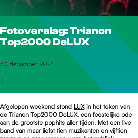
r
Fotoverslag: Trianon
d
Top2000 DeLUX
e
30 december 2024
|
h
|
|
o
Afgelopen weekend stond
LUX
in het teken van
de Trianon Top2000 DeLUX, een feestelijke ode
m
aan de grootste pophits aller tijden. Met een live
band van maar liefst tien muzikanten en vijftien