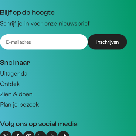
Blijf op de hoogte
Schrijf je in voor onze nieuwsbrief
E
-
m
Snel naar
a
Uitagenda
i
Ontdek
l
a
Zien & doen
d
Plan je bezoek
r
e
Volg ons op social media
s