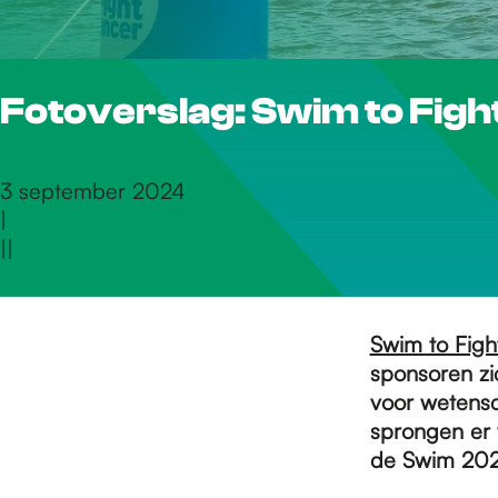
r
Fotoverslag: Swim to Fig
d
e
3 september 2024
|
|
|
h
o
Swim to Figh
sponsoren zi
voor wetensc
m
sprongen er 
de Swim 202