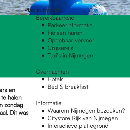
Plan je bezoek
Bereikbaarheid
Parkeerinformatie
Fietsen huren
Openbaar vervoer
Cruisereis
Taxi's in Nijmegen
Overnachten
Hotels
Bed & breakfast
ers en
 te halen
Informatie
en zondag
Waarom Nijmegen bezoeken?
al. Dit was
Citystore Rijk van Nijmegen
Interactieve plattegrond