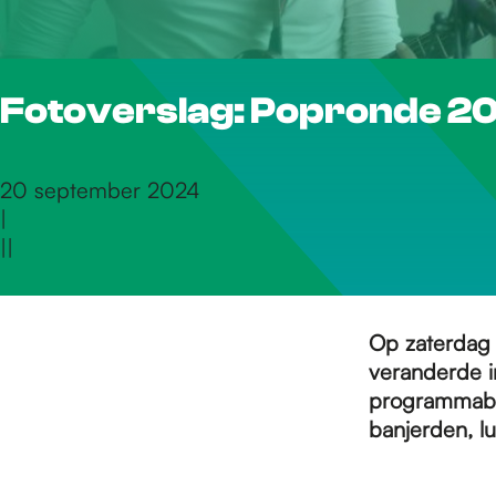
r
Fotoverslag: Popronde 2
d
e
20 september 2024
|
|
|
h
o
Op zaterdag
veranderde i
programmabo
m
banjerden, l