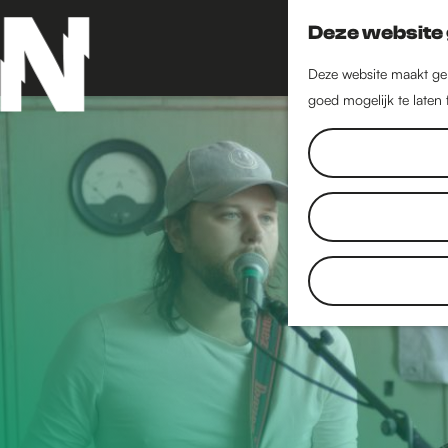
Deze website 
Deze website maakt geb
goed mogelijk te laten
G
a
n
a
a