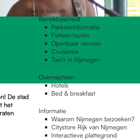
Plan je bezoek
Bereikbaarheid
Parkeerinformatie
Fietsen huren
Openbaar vervoer
Cruisereis
Taxi's in Nijmegen
Overnachten
Hotels
Bed & breakfast
en! De stad
t het
Informatie
raten
Waarom Nijmegen bezoeken?
Citystore Rijk van Nijmegen
Interactieve plattegrond