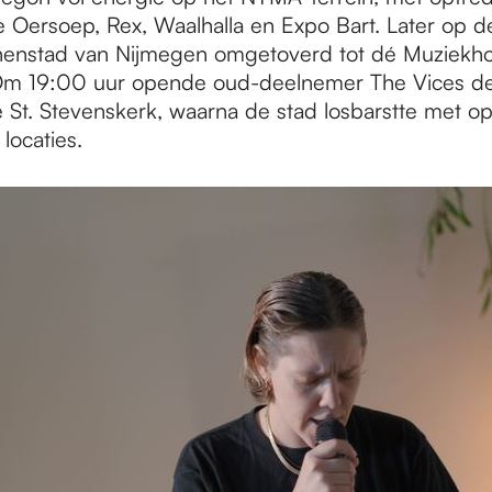
 Oersoep, Rex, Waalhalla en Expo Bart. Later op 
nenstad van Nijmegen omgetoverd tot dé Muziekho
Om 19:00 uur opende oud-deelnemer The Vices de 
de St. Stevenskerk, waarna de stad losbarstte met o
locaties.