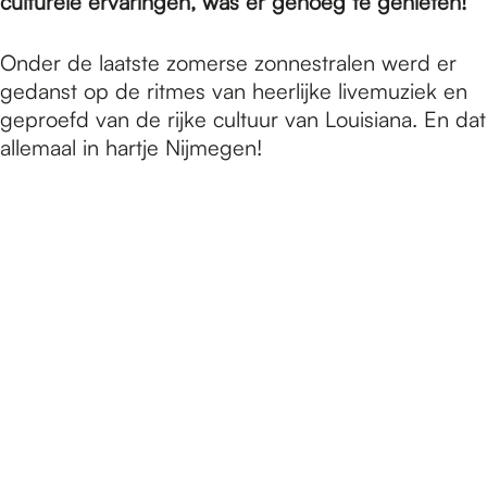
e
culturele ervaringen, was er genoeg te genieten!
Onder de laatste zomerse zonnestralen werd er
p
gedanst op de ritmes van heerlijke livemuziek en
geproefd van de rijke cultuur van Louisiana. En dat
allemaal in hartje Nijmegen!
a
g
e