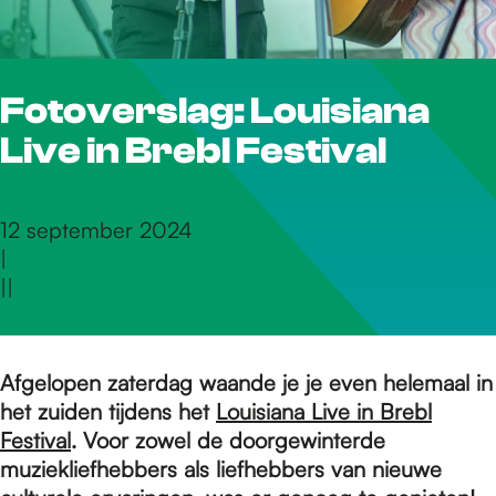
r
Fotoverslag: Louisiana
d
Live in Brebl Festival
e
12 september 2024
|
h
|
|
o
Afgelopen zaterdag waande je je even helemaal in
het zuiden tijdens het
Louisiana Live in Brebl
m
Festival
. Voor zowel de doorgewinterde
muziekliefhebbers als liefhebbers van nieuwe