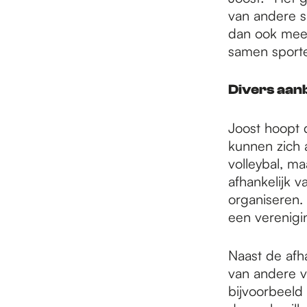
van andere s
dan ook meer
samen sporte
Divers aan
Joost hoopt 
kunnen zich 
volleybal, m
afhankelijk 
organiseren. 
een verenigi
Naast de afha
van andere vri
bijvoorbeeld