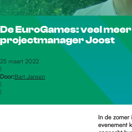
r
De EuroGames: veel meer 
d
projectmanager Joost
e
25 maart 2022
|
h
Door:
Bart Jansen
|
o
|
m
In de zomer 
evenement k