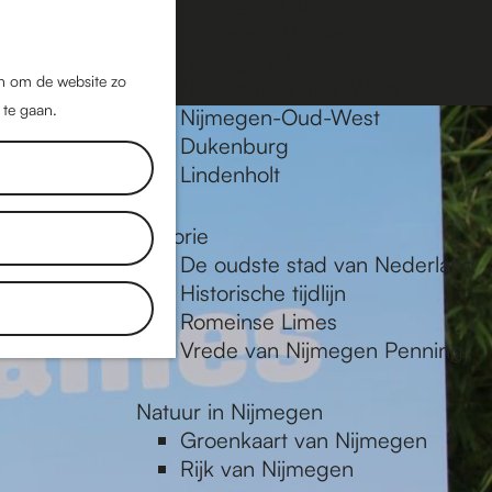
Nijmegen-Oost
Nijmegen-Midden
Z
K
Nijmegen-Zuid
o
a
M
jn om de website zo
Nijmegen-Nieuw-West
e
a
 te gaan.
e
Nijmegen-Oud-West
k
r
Dukenburg
n
e
t
Lindenholt
u
n
Historie
De oudste stad van Nederland
Historische tijdlijn
Romeinse Limes
Vrede van Nijmegen Penning
Natuur in Nijmegen
Groenkaart van Nijmegen
Rijk van Nijmegen