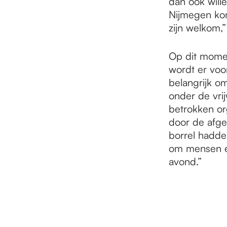
dan ook wille
Nijmegen kom
zijn welkom,”
Op dit moment
wordt er voor
belangrijk om
onder de vrij
betrokken or
door de afge
borrel hadde
om mensen e
avond.”