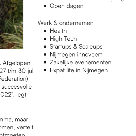
Open dagen
Werk & ondernemen
Health
High Tech
Startups & Scaleups
Nijmegen innoveert
Zakelijke evenementen
s. Afgelopen
Expat life in Nijmegen
7 t/m 30 juli
ederation)
succesvolle
022”, legt
amma, maar
omen, vertelt
ontmoeten