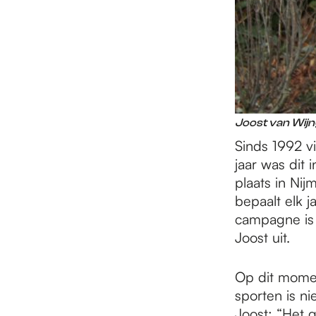
Joost van Wij
Sinds 1992 v
jaar was dit 
plaats in Ni
bepaalt elk 
campagne is 
Joost uit.
Op dit momen
sporten is n
Joost: “Het 