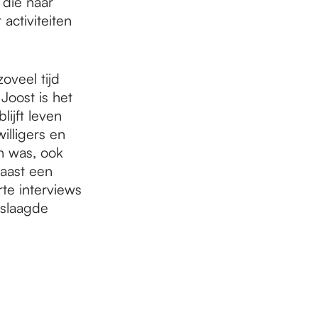
 die naar
activiteiten
oveel tijd
Joost is het
lijft leven
willigers en
n was, ook
Naast een
te interviews
slaagde