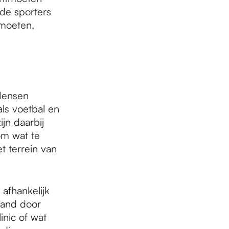
de sporters
moeten,
Mensen
ls voetbal en
jn daarbij
om wat te
t terrein van
 afhankelijk
pland door
nic of wat