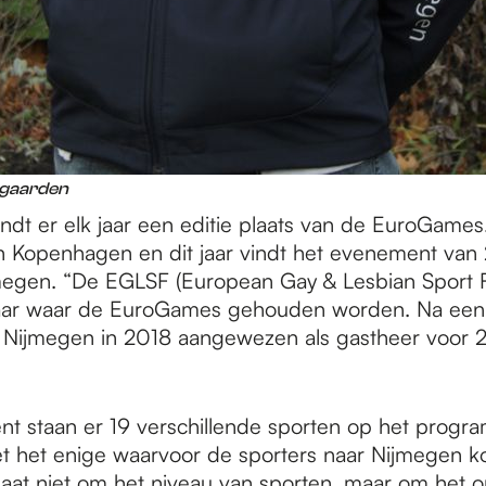
ngaarden
indt er elk jaar een editie plaats van de EuroGame
in Kopenhagen en dit jaar vindt het evenement van 2
jmegen. “De EGLSF (European Gay & Lesbian Sport F
jaar waar de EuroGames gehouden worden. Na een 
Nijmegen in 2018 aangewezen als gastheer voor 2
t staan er 19 verschillende sporten op het progr
iet het enige waarvoor de sporters naar Nijmegen k
gaat niet om het niveau van sporten, maar om het 