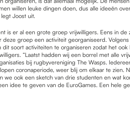
n organiseren, is dat allemaal mogelijk. De mensen
en willen leuke dingen doen, dus alle ideeën over 
 legt Joost uit.
 is er al een grote groep vrijwilligers. Eens in de z
 deze groep een activiteit georganiseerd. Volgens 
 dit soort activiteiten te organiseren zodat het ook b
willigers. “Laatst hadden wij een borrel met alle vrij
ganisaties bij rugbyvereniging The Wasps. Iederee
lopen coronaperiode, weer blij om elkaar te zien. 
n we ook een sketch van drie studenten en wat kor
en idee te geven van de EuroGames. Een hele ge