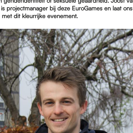
 genderidentiteit of seksuele geaardheid. Joost va
is projectmanager bij deze EuroGames en laat ons
met dit kleurrijke evenement.