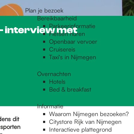
Plan je bezoek
Bereikbaarheid
Parkeerinformatie
 interview met
Fietsen huren
Openbaar vervoer
Cruisereis
Taxi's in Nijmegen
Overnachten
Hotels
Bed & breakfast
Informatie
Waarom Nijmegen bezoeken?
jdens dit
Citystore Rijk van Nijmegen
sporten
Interactieve plattegrond