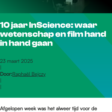
r
10 jaar InScience: waar
d
wetenschap en film hand
e
in hand gaan
h
23 maart 2025
|
Door:
Raphaël Bejczy
o
|
|
m
Afgelopen week was het alweer tijd voor de