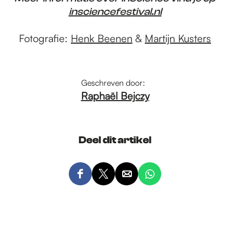
insciencefestival.nl
Fotografie:
Henk Beenen
&
Martijn Kusters
Geschreven door:
Raphaël Bejczy
Deel dit artikel
D
D
D
D
e
e
e
e
e
e
e
e
l
l
l
l