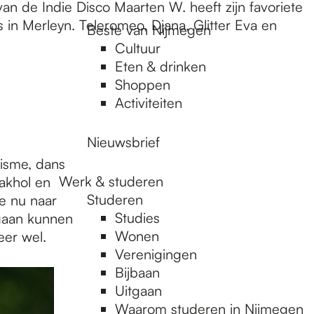
an de Indie Disco Maarten W. heeft zijn favoriete
in Merleyn. Teleromeo, Djana, Glitter Eva en
Beste van Nijmegen
Cultuur
Eten & drinken
Shoppen
Activiteiten
Nieuwsbrief
disme, dans
Werk & studeren
akhol en
Studeren
e nu naar
Studies
gaan kunnen
Wonen
er wel.
Verenigingen
Bijbaan
Uitgaan
Waarom studeren in Nijmegen