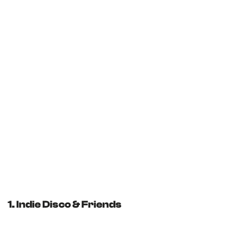
e
p
a
g
e
1. Indie Disco & Friends