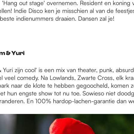
 'Hang out stage' overnemen. Resident en koning v
! Indie Disco ken je misschien al van de feestjes 
beste indienummers draaien. Dansen zal je!
m & Yuri
Yuri zijn cool' is een mix van theater, punk, absur
el veel comedy. Na Lowlands, Zwarte Cross, elk kra
ark naar de klote te hebben gegoocheld, komen z
t hun engste show tot nu toe. Sowieso niet dood
aranderen. En 100% hardop-lachen-garantie dan we