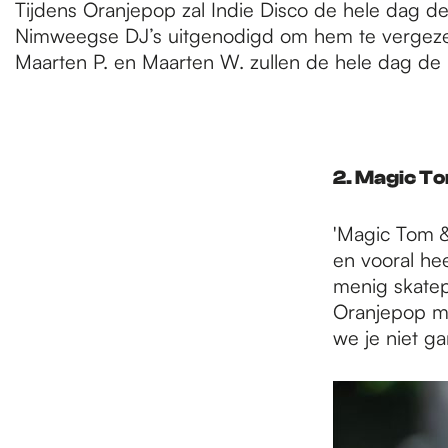
Tijdens Oranjepop zal Indie Disco de hele dag de
Nimweegse DJ’s uitgenodigd om hem te vergezellen
Maarten P. en Maarten W. zullen de hele dag de 
2. Magic To
'Magic Tom & 
en vooral he
menig skatep
Oranjepop me
we je niet g