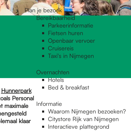
Plan je bezoek
Bereikbaarheid
Parkeerinformatie
Fietsen huren
Openbaar vervoer
Cruisereis
Taxi's in Nijmegen
Overnachten
Hotels
Bed & breakfast
t
Hunnerpark
oals Personal
Informatie
et maximale
Waarom Nijmegen bezoeken?
amengesteld
Citystore Rijk van Nijmegen
lemaal klaar
Interactieve plattegrond