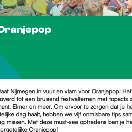
p Oranjepop
staat Nijmegen in vuur en vlam voor Oranjepop! He
verd tot een bruisend festivalterrein met topacts z
phant, Elmer en meer. Om ervoor te zorgen dat je h
telijke dag haalt, hebben we vijf onmisbare tips s
mag missen. Met deze must-see optredens ben je he
ergetelijke Oranjepop!