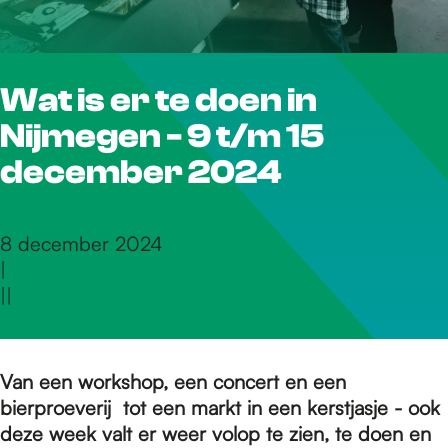
r
Wat is er te doen in
d
Nijmegen - 9 t/m 15
e
december 2024
h
8 december 2024
|
|
|
o
m
Van een workshop, een concert en een
bierproeverij tot een markt in een kerstjasje - ook
deze week valt er weer volop te zien, te doen en