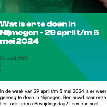
r
Wat is er te doen in
d
Nijmegen - 29 april t/m 5
e
mei 2024
h
28 april 2024
|
|
|
o
m
In de week van 29 april t/m 5 mei 2024 is er weer
genoeg te doen in Nijmegen. Benieuwd naar onze
tips, ook tijdens Bevrijdingsdag? Lees dan snel