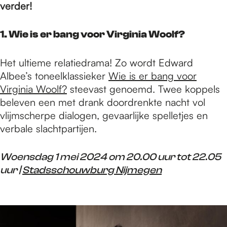
e
verder!
p
1. Wie is er bang voor Virginia Woolf?
Het ultieme relatiedrama! Zo wordt Edward
a
Albee’s toneelklassieker
Wie is er bang voor
Virginia Woolf?
steevast genoemd. Twee koppels
beleven een met drank doordrenkte nacht vol
g
vlijmscherpe dialogen, gevaarlijke spelletjes en
verbale slachtpartijen.
e
Woensdag 1 mei 2024 om 20.00 uur tot 22.05
uur |
Stadsschouwburg Nijmegen