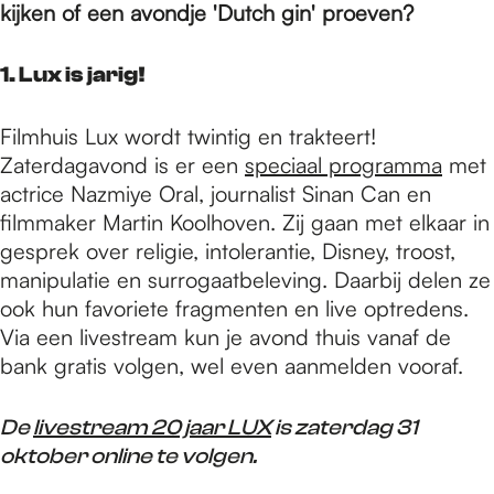
e
kijken of een avondje 'Dutch gin' proeven?
p
1. Lux is jarig!
Filmhuis Lux wordt twintig en trakteert!
a
Zaterdagavond is er een
speciaal programma
met
actrice Nazmiye Oral, journalist Sinan Can en
filmmaker Martin Koolhoven. Zij gaan met elkaar in
g
gesprek over religie, intolerantie, Disney, troost,
manipulatie en surrogaatbeleving. Daarbij delen ze
e
ook hun favoriete fragmenten en live optredens.
Via een livestream kun je avond thuis vanaf de
bank gratis volgen, wel even aanmelden vooraf.
De
livestream 20 jaar LUX
is zaterdag 31
oktober online te volgen.