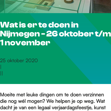
r
Wat is er te doen in
d
Nijmegen - 26 oktober t/m
e
1 november
h
25 oktober 2020
|
|
|
o
m
Moeite met leuke dingen om te doen verzinnen
die nog wél mogen? We helpen je op weg. Wat
dacht je van een legaal verjaardagsfeestje, kunst