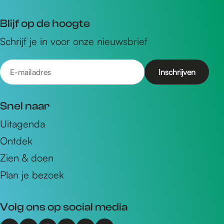
Blijf op de hoogte
Schrijf je in voor onze nieuwsbrief
E
-
m
Snel naar
a
Uitagenda
i
Ontdek
l
a
Zien & doen
d
Plan je bezoek
r
e
Volg ons op social media
s