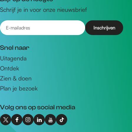
Schrijf je in voor onze nieuwsbrief
E
-
m
Snel naar
a
Uitagenda
i
Ontdek
l
a
Zien & doen
d
Plan je bezoek
r
e
Volg ons op social media
s
X
F
I
L
Y
T
I
a
n
i
o
i