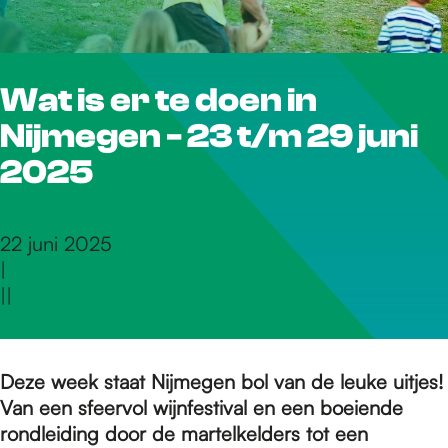
r
Wat is er te doen in
d
Nijmegen - 23 t/m 29 juni
e
2025
h
22 juni 2025
|
|
|
o
m
Deze week staat Nijmegen bol van de leuke uitjes!
Van een sfeervol wijnfestival en een boeiende
rondleiding door de martelkelders tot een