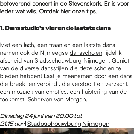
e
betoverend concert in de Stevenskerk. Er is voor
ieder wat wils. Ontdek hier onze tips.
p
1. Dansstudio's vieren de laatste dans
a
Met een lach, een traan en een laatste dans
nemen ook de Nijmeegse
dansscholen
tijdelijk
afscheid van Stadsschouwburg Nijmegen. Geniet
g
van de diverse dansstijlen die deze scholen te
bieden hebben! Laat je meenemen door een dans
e
die breekt en verbindt, die verstoort en verzacht,
een mozaïek van emoties, een fluistering van de
toekomst: Scherven van Morgen.
Dinsdag 24 juni van 20.00 tot
21.15 uur
|
Stadsschouwburg Nijmegen