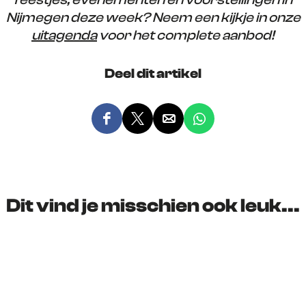
Nijmegen deze week? Neem een kijkje in onze
uitagenda
voor het complete aanbod!
Deel dit artikel
D
D
D
D
e
e
e
e
e
e
e
e
l
l
l
l
d
d
d
d
Dit vind je misschien ook leuk...
e
e
e
e
z
z
z
z
e
e
e
e
p
p
p
p
a
a
a
a
g
g
g
g