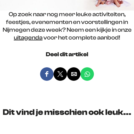
Op zoek naar nog meer leuke activiteiten,
feestjes, evenementen en voorstellingen in
Nijmegen deze week? Neem een kijkje in onze
uitagenda
voor het complete aanbod!
Deel dit artikel
D
D
D
D
e
e
e
e
e
e
e
e
l
l
l
l
d
d
d
d
Dit vind je misschien ook leuk...
e
e
e
e
z
z
z
z
e
e
e
e