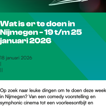
r
Wat is er te doen in
d
Nijmegen - 19 t/m 25
e
januari 2026
h
18 januari 2026
|
|
|
o
m
Op zoek naar leuke dingen om te doen deze week
in Nijmegen? Van een comedy voorstelling en
symphonic cinema tot een voorleesontbijt en