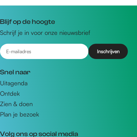
Blijf op de hoogte
Schrijf je in voor onze nieuwsbrief
E
-
m
Snel naar
a
Uitagenda
i
Ontdek
l
a
Zien & doen
d
Plan je bezoek
r
e
Volg ons op social media