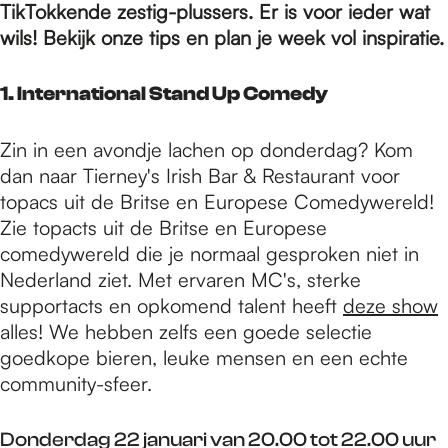
e
TikTokkende zestig-plussers. Er is voor ieder wat
wils! Bekijk onze tips en plan je week vol inspiratie.
p
1. International Stand Up Comedy
a
Zin in een avondje lachen op donderdag? Kom
dan naar Tierney's Irish Bar & Restaurant voor
topacs uit de Britse en Europese Comedywereld!
g
Zie topacts uit de Britse en Europese
comedywereld die je normaal gesproken niet in
e
Nederland ziet. Met ervaren MC's, sterke
supportacts en opkomend talent heeft
deze show
alles! We hebben zelfs een goede selectie
goedkope bieren, leuke mensen en een echte
community-sfeer.
Donderdag 22 januari van 20.00 tot 22.00 uur